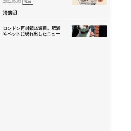
社会
2021.05.03
清義明
ロンドン再封鎖15週目。肥満
やペットに現れ出したニュー
ノーマル社会の歪み＜入江敦
彦の『足止め喰らい日記』
嫌々乍らReturns＞
社会
2021.05.02
入江敦彦
「ケーキの出前」に「高級ブ
ランドのサブスク」も――コ
ロナ禍のなか「進化」する百
貨店
政治・経済
2021.05.02
都市商業研究所