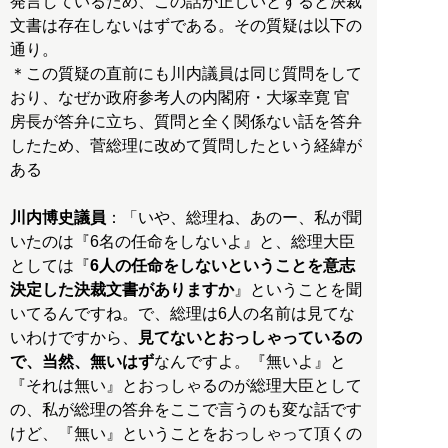
発言しているため、この話が正しいとすると決裁
文書は存在しないはずである。その質疑は以下の
通り。
＊この質疑の直前にも川内議員は同じ質問をして
おり、なぜか政府参考人の内閣府・大塚幸寛 官
房長が答弁に立ち、質問と全く関係ない話を答弁
したため、菅総理に改めて質問したという経緯が
ある
川内博史議員
：「いや、総理ね、あのー、私が聞
いたのは『6名の任命をしないよ』と、総理大臣
としては『
6人の任命をしないということを意志
決定した決裁文書がありますか
』ということを聞
いてるんですね。で、総理は6人の名前は見てな
いわけですから、
見てないとおっしゃっているの
で、当然、無いはず
なんですよ。『無いよ』と
『それは無い』とおっしゃるのが総理大臣として
の、私が総理の答弁をここで言うのも変な話です
けど、『無い』ということをおっしゃって頂くの