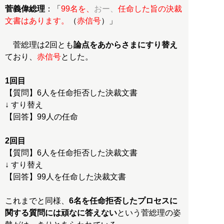
菅義偉総理
：「
99名を、
おー、
任命した旨の決裁
文書はあります。
（
赤信号
）」
菅総理は2回とも
論点をあからさまにすり替え
ており、
赤信号
とした。
1回目
【質問】6人を任命拒否した決裁文書
↓ すり替え
【回答】99人の任命
2回目
【質問】6人を任命拒否した決裁文書
↓ すり替え
【回答】99人を任命した決裁文書
これまでと同様、
6名を任命拒否したプロセスに
関する質問には頑なに答えない
という菅総理の姿