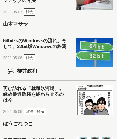
ンアップの方法
社会
2021.05.07
山本マサヤ
64bitへのWindowsの流れ。そ
して、32bit版Windowsの終焉
社会
2021.05.06
柳井政和
再び訪れる「就職氷河期」。
縁故優遇政権を終わらせるの
は今
政治・経済
2021.05.06
ぼうごなつこ