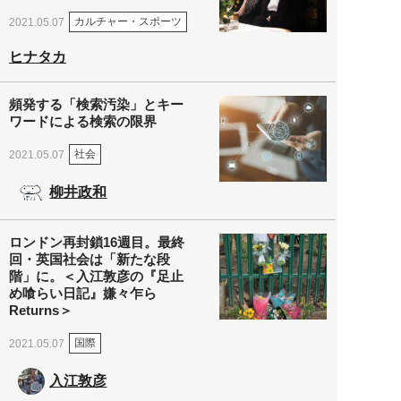
カルチャー・スポーツ
2021.05.07
ヒナタカ
頻発する「検索汚染」とキー
ワードによる検索の限界
社会
2021.05.07
柳井政和
ロンドン再封鎖16週目。最終
回・英国社会は「新たな段
階」に。＜入江敦彦の『足止
め喰らい日記』嫌々乍ら
Returns＞
国際
2021.05.07
入江敦彦