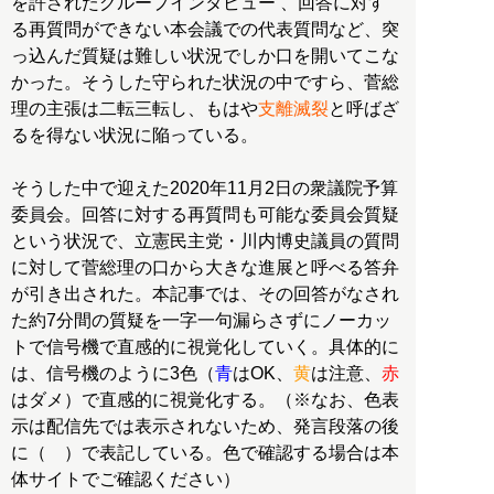
を許されたグループインタビュー 、回答に対す
る再質問ができない本会議での代表質問など、突
っ込んだ質疑は難しい状況でしか口を開いてこな
かった。そうした守られた状況の中ですら、菅総
理の主張は二転三転し、もはや
支離滅裂
と呼ばざ
るを得ない状況に陥っている。
そうした中で迎えた2020年11月2日の衆議院予算
委員会。回答に対する再質問も可能な委員会質疑
という状況で、立憲民主党・川内博史議員の質問
に対して菅総理の口から大きな進展と呼べる答弁
が引き出された。本記事では、その回答がなされ
た約7分間の質疑を一字一句漏らさずにノーカッ
トで信号機で直感的に視覚化していく。具体的に
は、信号機のように3色（
青
はOK、
黄
は注意、
赤
はダメ）で直感的に視覚化する。（※なお、色表
示は配信先では表示されないため、発言段落の後
に（ ）で表記している。色で確認する場合は本
体サイトでご確認ください）