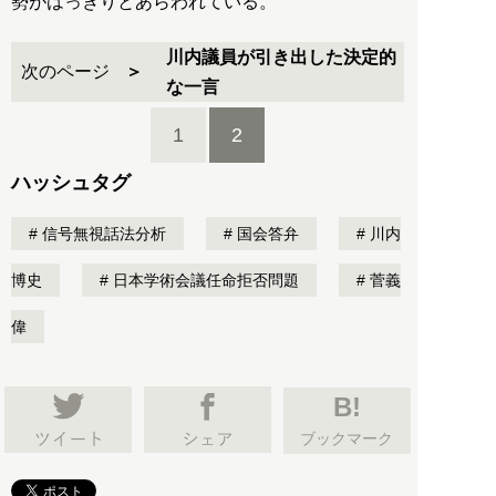
勢がはっきりとあらわれている。
川内議員が引き出した決定的
次のページ
な一言
1
2
ハッシュタグ
信号無視話法分析
国会答弁
川内
博史
日本学術会議任命拒否問題
菅義
偉
B!
ブックマーク