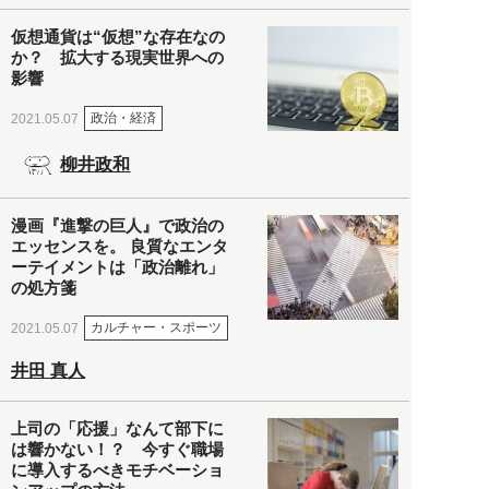
仮想通貨は“仮想”な存在なの
か？ 拡大する現実世界への
影響
政治・経済
2021.05.07
柳井政和
漫画『進撃の巨人』で政治の
エッセンスを。 良質なエンタ
ーテイメントは「政治離れ」
の処方箋
カルチャー・スポーツ
2021.05.07
井田 真人
上司の「応援」なんて部下に
は響かない！？ 今すぐ職場
に導入するべきモチベーショ