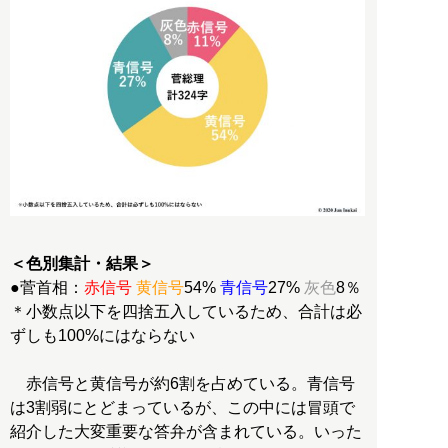
＜色別集計・結果＞
●菅首相：
赤信号
黄信号
54%
青信号
27%
灰色
8％
＊小数点以下を四捨五入しているため、合計は必
ずしも100%にはならない
赤信号と黄信号が約6割を占めている。青信号
は3割弱にとどまっているが、この中には冒頭で
紹介した大変重要な答弁が含まれている。いった