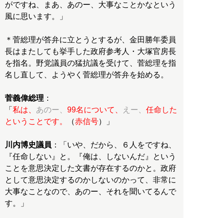
がですね、まあ、あのー、大事なことかなという
風に思います。」
＊菅総理が答弁に立とうとするが、金田勝年委員
長はまたしても挙手した政府参考人・大塚官房長
を指名。野党議員の猛抗議を受けて、菅総理を指
名し直して、ようやく菅総理が答弁を始める。
菅義偉総理
：
「
私は、
あのー、
99名について、
えー、
任命した
ということです。
（
赤信号
）」
川内博史議員
：「いや、だから、６人をですね、
『任命しない』と。『俺は、しないんだ』という
ことを意思決定した文書が存在するのかと。政府
として意思決定するのかしないのかって、非常に
大事なことなので、あのー、それを聞いてるんで
す。」