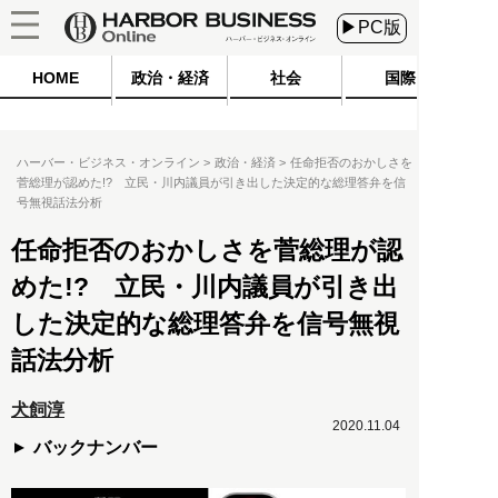
▶PC版
HOME
政治・経済
社会
国際
ハーバー・ビジネス・オンライン
政治・経済
任命拒否のおかしさを
菅総理が認めた!? 立民・川内議員が引き出した決定的な総理答弁を信
号無視話法分析
任命拒否のおかしさを菅総理が認
めた!? 立民・川内議員が引き出
した決定的な総理答弁を信号無視
話法分析
犬飼淳
2020.11.04
バックナンバー