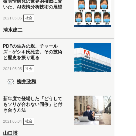
微表情研究の世界的権威に聞
いた、AI表情分析技術の展望
社会
2021.05.05
清水建二
PDFの生みの親、チャール
ズ・ゲシキ氏死去。その技術
と歴史を振り返る
社会
2021.05.05
柳井政和
新年度で登場した「どうして
もソリが合わない同僚」と付
き合う方法
社会
2021.05.04
山口博