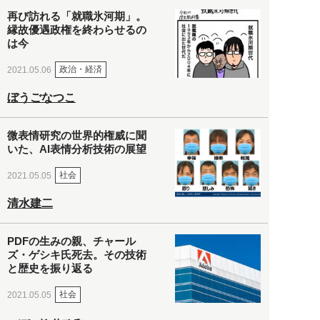
再び訪れる「就職氷河期」。
縁故優遇政権を終わらせるの
は今
政治・経済
2021.05.06
ぼうごなつこ
微表情研究の世界的権威に聞
いた、AI表情分析技術の展望
社会
2021.05.05
清水建二
PDFの生みの親、チャール
ズ・ゲシキ氏死去。その技術
と歴史を振り返る
社会
2021.05.05