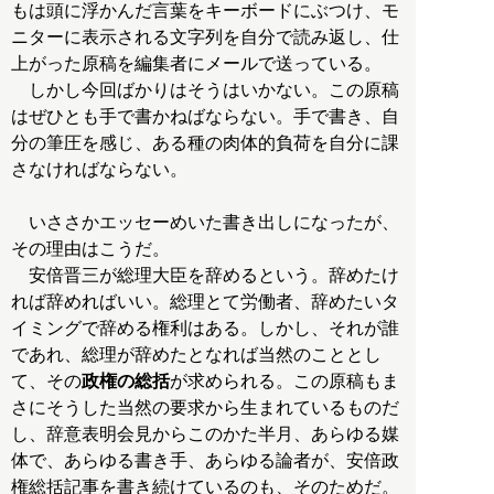
もは頭に浮かんだ言葉をキーボードにぶつけ、モ
ニターに表示される文字列を自分で読み返し、仕
上がった原稿を編集者にメールで送っている。
しかし今回ばかりはそうはいかない。この原稿
はぜひとも手で書かねばならない。手で書き、自
分の筆圧を感じ、ある種の肉体的負荷を自分に課
さなければならない。
いささかエッセーめいた書き出しになったが、
その理由はこうだ。
安倍晋三が総理大臣を辞めるという。辞めたけ
れば辞めればいい。総理とて労働者、辞めたいタ
イミングで辞める権利はある。しかし、それが誰
であれ、総理が辞めたとなれば当然のこととし
て、その
政権の総括
が求められる。この原稿もま
さにそうした当然の要求から生まれているものだ
し、辞意表明会見からこのかた半月、あらゆる媒
体で、あらゆる書き手、あらゆる論者が、安倍政
権総括記事を書き続けているのも、そのためだ。