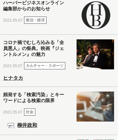
ハーバービジネスオンライン
編集部からのお知らせ
政治・経済
2021.05.07
コロナ禍でむしろ沁みる「全
員悪人」の祭典。映画『ジェ
ントルメン』の魅力
カルチャー・スポーツ
2021.05.07
ヒナタカ
頻発する「検索汚染」とキー
ワードによる検索の限界
社会
2021.05.07
柳井政和