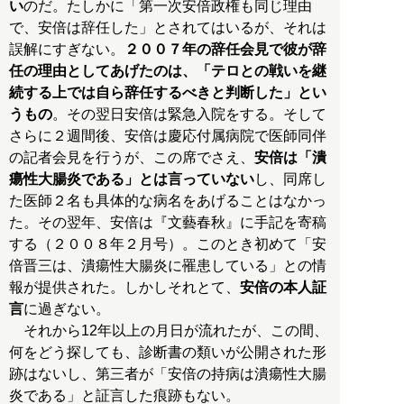
い
のだ。たしかに「第一次安倍政権も同じ理由
で、安倍は辞任した」とされてはいるが、それは
誤解にすぎない。
２００７年の辞任会見で彼が辞
任の理由としてあげたのは、「テロとの戦いを継
続する上では自ら辞任するべきと判断した」とい
うもの
。その翌日安倍は緊急入院をする。そして
さらに２週間後、安倍は慶応付属病院で医師同伴
の記者会見を行うが、この席でさえ、
安倍は「潰
瘍性大腸炎である」とは言っていない
し、同席し
た医師２名も具体的な病名をあげることはなかっ
た。その翌年、安倍は『文藝春秋』に手記を寄稿
する（２００８年２月号）。このとき初めて「安
倍晋三は、潰瘍性大腸炎に罹患している」との情
報が提供された。しかしそれとて、
安倍の本人証
言
に過ぎない。
それから12年以上の月日が流れたが、この間、
何をどう探しても、診断書の類いが公開された形
跡はないし、第三者が「安倍の持病は潰瘍性大腸
炎である」と証言した痕跡もない。