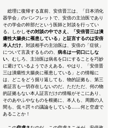
総理に復帰する直前、安倍晋三は、「日本消化
器学会」のパンフレットで、安倍の主治医であり
その学会の幹部だという医師と対談を行ってい
る。しかし
その対談の中でさえ、「安倍晋三は潰
瘍性大腸炎に罹患している」と証言するのは安倍
本人だけ
。対談相手の主治医は、安倍の「症状」
について言及するものの、
病名は一切口にしな
い
。むしろ、主治医は病名を口にすることを巧妙
に避けているようでさえある。やはり、「安倍晋
三は潰瘍性大腸炎に罹患している」との情報に
は、どこをどう掘り返しても、物的証拠も、第三
者証言も一切存在しないのだ。ただただ、何の物
的証拠もない本人証言だけの情報がそこにあり、
そのあやふやなものを根拠に、本人も、周囲の人
間も、侃々諤々の議論をしている……何と空虚で
あることか！
この
空虚さ
なのだ。この空虚さこそが、安倍政