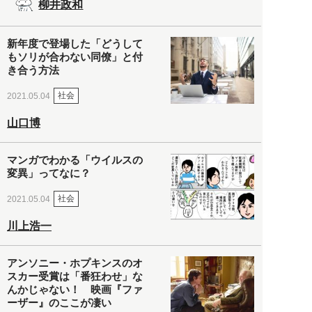
柳井政和
新年度で登場した「どうして
もソリが合わない同僚」と付
き合う方法
社会
2021.05.04
山口博
マンガでわかる「ウイルスの
変異」ってなに？
社会
2021.05.04
川上浩一
アンソニー・ホプキンスのオ
スカー受賞は「番狂わせ」な
んかじゃない！ 映画『ファ
ーザー』のここが凄い