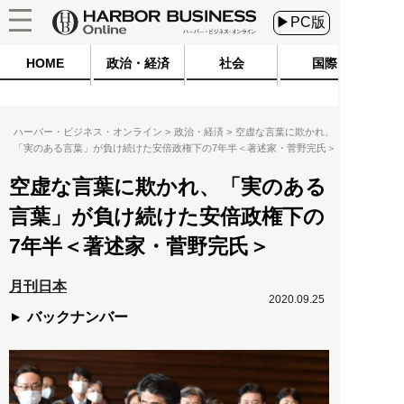
▶PC版
HOME
政治・経済
社会
国際
ハーバー・ビジネス・オンライン
政治・経済
空虚な言葉に欺かれ、
「実のある言葉」が負け続けた安倍政権下の7年半＜著述家・菅野完氏＞
空虚な言葉に欺かれ、「実のある
言葉」が負け続けた安倍政権下の
7年半＜著述家・菅野完氏＞
月刊日本
2020.09.25
バックナンバー