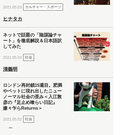
カルチャー・スポーツ
2021.05.03
ヒナタカ
ネットで話題の「陰謀論チャ
ート」を徹底解説＆日本語訳
してみた
社会
2021.05.03
清義明
ロンドン再封鎖15週目。肥満
やペットに現れ出したニュー
ノーマル社会の歪み＜入江敦
彦の『足止め喰らい日記』
嫌々乍らReturns＞
社会
2021.05.02
入江敦彦