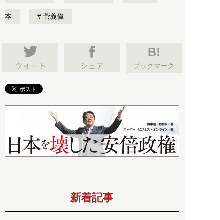
本
菅義偉
B!
ブックマーク
新着記事