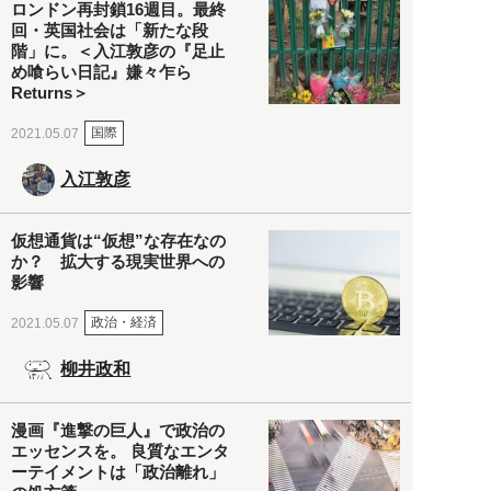
ロンドン再封鎖16週目。最終
回・英国社会は「新たな段
階」に。＜入江敦彦の『足止
め喰らい日記』嫌々乍ら
Returns＞
国際
2021.05.07
入江敦彦
仮想通貨は“仮想”な存在なの
か？ 拡大する現実世界への
影響
政治・経済
2021.05.07
柳井政和
漫画『進撃の巨人』で政治の
エッセンスを。 良質なエンタ
ーテイメントは「政治離れ」