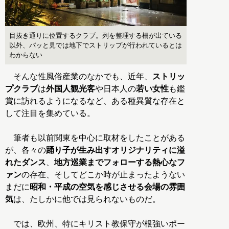
目抜き通りに位置するクラブ。列を整理する柵が出ている
以外、パッと見では地下でストリップが行われているとは
わからない
そんな性風俗産業のなかでも、近年、
ストリッ
プクラブ
は
外国人観光客
や日本人の
若い女性
も鑑
賞に訪れるようになるなど、ある種異質な存在と
して注目を集めている。
筆者も以前関東を中心に取材をしたことがある
が、各々の
踊り子が生み出すオリジナリティに溢
れたダンス
、
地方巡業までフォローする熱心なフ
ァン
の存在、そしてどこか時が止まったようない
まだに
昭和・平成の空気を感じさせる会場の雰囲
気
は、たしかに他では見られないものだ。
では、欧州、特にキリスト教保守が根強いポー