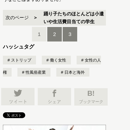
踊り子たちのほとんどは小遣
次のページ
いや生活費目当ての学生
1
2
3
ハッシュタグ
ストリップ
働く女性
女性の人
権
性風俗産業
日本と海外
B!
ブックマーク