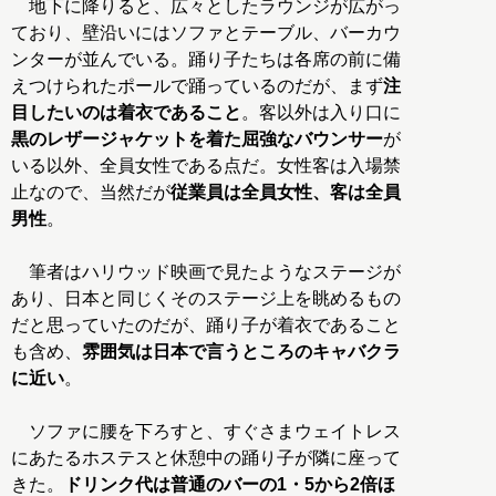
地下に降りると、広々としたラウンジが広がっ
ており、壁沿いにはソファとテーブル、バーカウ
ンターが並んでいる。踊り子たちは各席の前に備
えつけられたポールで踊っているのだが、まず
注
目したいのは着衣であること
。客以外は入り口に
黒のレザージャケットを着た屈強なバウンサー
が
いる以外、全員女性である点だ。女性客は入場禁
止なので、当然だが
従業員は全員女性、客は全員
男性
。
筆者はハリウッド映画で見たようなステージが
あり、日本と同じくそのステージ上を眺めるもの
だと思っていたのだが、踊り子が着衣であること
も含め、
雰囲気は日本で言うところのキャバクラ
に近い
。
ソファに腰を下ろすと、すぐさまウェイトレス
にあたるホステスと休憩中の踊り子が隣に座って
きた。
ドリンク代は普通のバーの1・5から2倍ほ