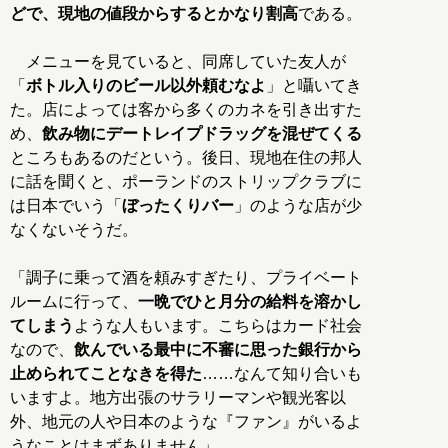
どで、現地の値段からするとかなり割高
である。
メニューを見ていると、同席していた友人が
「
ボトル入りのビール以外頼むなよ
」と囁いてき
た。店によっては客から多くのカネを引き出すた
め、
飲み物にデートレイプドラッグを混ぜてくる
ところもあるのだという。後日、現地在住の邦人
に話を聞くと、ポーランドのストリップクラブに
は日本でいう「
ぼったくりバー
」のような店が少
なくないそうだ。
「調子に乗って酒を頼みすぎたり、プライベート
ルームに行って、
一晩でひと月分の給料を溶かし
てしまう
ような人もいます。こちらはカード社会
なので、
飲んでいる最中に不審に思った銀行から
止められてことなきを得た
……なんて知り合いも
いますよ。地方出張のサラリーマンや観光客以
外、地元の人や日本のような『ファン』がいるよ
うなことはまずありません」