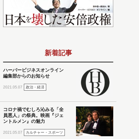
新着記事
ハーバービジネスオンライン
編集部からのお知らせ
政治・経済
2021.05.07
コロナ禍でむしろ沁みる「全
員悪人」の祭典。映画『ジェ
ントルメン』の魅力
カルチャー・スポーツ
2021.05.07