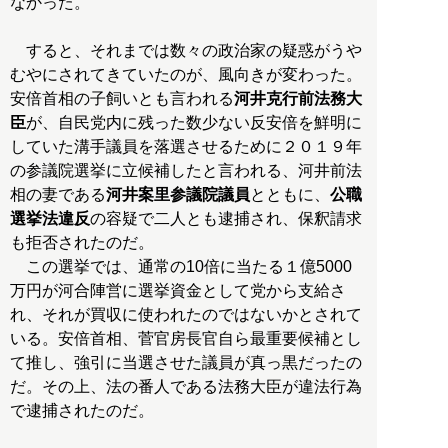
なかった。
すると、それまでは数々の政治家の疑惑がうや
むやにされてきていたのが、風向きが変わった。
安倍首相の子飼いとも言われる
河井克行前法務大
臣
が、自民党内に残った数少ない反安倍を鮮明に
していた溝手議員を落選させるために２０１９年
の参議院選挙に立候補したと言われる、河井前法
相の妻である
河井案里参議院議員
とともに、
公職
選挙法違反
の容疑で二人とも逮捕され、保釈請求
も拒否されたのだ。
この選挙では、通常の10倍に当たる１億5000
万円が河合陣営に選挙資金として党から支給さ
れ、それが買収に使われたのではないかとされて
いる。安倍首相、菅官房長官自ら最重要候補とし
て推し、強引に当選させた議員が真っ黒だったの
だ。その上、法の番人である法務大臣が違法行為
で逮捕されたのだ。