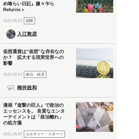
め喰らい日記』嫌々乍ら
Returns＞
国際
2021.05.07
入江敦彦
仮想通貨は“仮想”な存在なの
か？ 拡大する現実世界への
影響
政治・経済
2021.05.07
柳井政和
漫画『進撃の巨人』で政治の
エッセンスを。 良質なエンタ
ーテイメントは「政治離れ」
の処方箋
カルチャー・スポーツ
2021.05.07