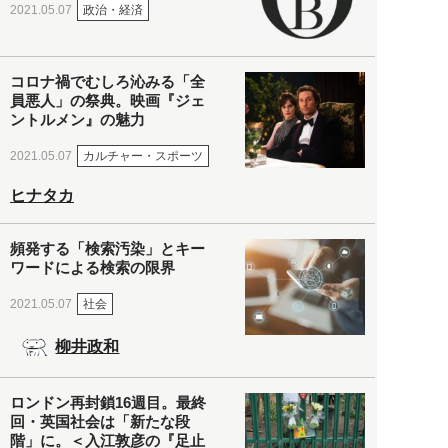
政治・経済
2021.05.07
コロナ禍でむしろ沁みる「全
員悪人」の祭典。映画『ジェ
ントルメン』の魅力
カルチャー・スポーツ
2021.05.07
ヒナタカ
頻発する「検索汚染」とキー
ワードによる検索の限界
社会
2021.05.07
柳井政和
ロンドン再封鎖16週目。最終
回・英国社会は「新たな段
階」に。＜入江敦彦の『足止