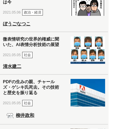
は今
政治・経済
2021.05.06
ぼうごなつこ
微表情研究の世界的権威に聞
いた、AI表情分析技術の展望
社会
2021.05.05
清水建二
PDFの生みの親、チャール
ズ・ゲシキ氏死去。その技術
と歴史を振り返る
社会
2021.05.05
柳井政和