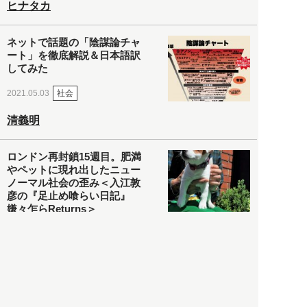
ヒナタカ
ネットで話題の「陰謀論チャ
ート」を徹底解説＆日本語訳
してみた
社会
2021.05.03
清義明
ロンドン再封鎖15週目。肥満
やペットに現れ出したニュー
ノーマル社会の歪み＜入江敦
彦の『足止め喰らい日記』
嫌々乍らReturns＞
社会
2021.05.02
入江敦彦
「ケーキの出前」に「高級ブ