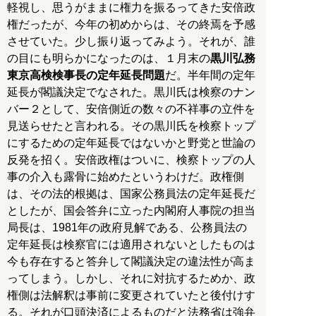
軽視し、思うがままに権力を振るってきた安倍政
権だったが、今年の初めからは、その終焉を予感
させていた。少し振り返ってみよう。それが、誰
の目にも明らかになったのは、１月末の
黒川弘務
東京高検検事長の定年延長問題
だ。半年間の定年
延長が閣議決定でなされた。黒川氏は検察のナン
バー２として、安倍側近の数々の不祥事の立件を
見送らせたと言われる。その黒川氏を検察トップ
にするための定年延長ではないかと野党と世論の
反発を招く。安倍政権はついに、検察トップの人
事の介入も露骨に始めたというわけだ。政権側
は、その法的根拠は、国家公務員法の定年延長だ
としたが、国会答弁に立った内閣府人事院の担当
局長は、1981年の政府見解である、公務員法の
定年延長は検察官には適用されないとしたものは
今も存在すると答弁して閣議決定の違法性が高ま
ってしまう。しかし、それに対抗するためか、政
権側は法解釈は事前に変更されていたと後付けす
る。それが口頭決済によるものだと法務省は強弁