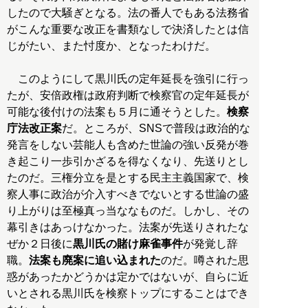
したので大騒ぎとなる。法の番人でもある法務省
がこんな重要な改正を書類なしで決済したとは信
じがたい、また忖度か、となったわけだ。
このようにして黒川氏の定年延長を強引に行っ
たが、安倍政権は政府判断で検察官の定年延長が
可能な後付けの法案も５月に通そうとした。
検察
庁法改正案
だ。ところが、SNSで普段は政治的な
発言をしない芸能人も含めた世論の強い反発が巻
き起こり一歩引かざるを得なくなり、先送りとし
たのだ。三権分立を是とする民主主義国家で、検
察人事に政治が介入すべきでないとする世論の盛
り上がりは至極真っ当ななものだ。しかし、その
幕引きはあっけなかった。法案が先送りされたな
ぜか２日後に
黒川氏の賭け麻雀事件
が発覚し辞
職。
法案も廃案に追い込まれた
のだ。噂された思
惑があったかどうかは定かではないが、自らに近
いとされる黒川氏を検察トップにすることはでき