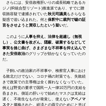
さらには、安倍政権肝いりの成長戦略であるカ
ジノ(IR統合型リゾート)推進派であり、すでに贈
収賄容疑で逮捕されていた
秋元司議員
もさらなる
疑惑で追い込まれた。何と
保釈中に裁判で嘘の証
言をさせようと買収したという疑い
だ。
このように
人事を抑え、法律を超越し（無視
し）、公文書を改ざん、隠蔽、破棄するなどして
事実を捻じ曲げ、さまざまな不祥事を抑え込んで
きた安倍政治
のグリップが効かなくなっていたの
だ。
子飼いの政治家の不祥事や、検察官人事におけ
る敗北だけでない、コロナ禍の対策でも、失敗続
きで政策での主導権は全く握れなくなっていた。
例えば野党の要求で国民一人一律10万円の支給を
呑まされ、側近の肝いりで始めたマスクは支給は
遅く、不衛生なものが発覚し、使えない
アベノマ
スク
と揶揄された。経済との両立のためにと半ば