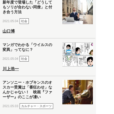
新年度で登場した「どうして
もソリが合わない同僚」と付
き合う方法
社会
2021.05.04
山口博
マンガでわかる「ウイルスの
変異」ってなに？
社会
2021.05.04
川上浩一
アンソニー・ホプキンスのオ
スカー受賞は「番狂わせ」な
んかじゃない！ 映画『ファ
ーザー』のここが凄い
カルチャー・スポーツ
2021.05.03