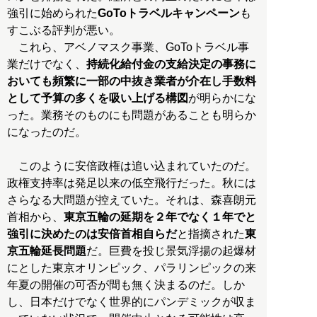
強引に始められた
GoToトラベルキャンペーン
も
すこぶる評判が悪い。
これら、アベノマスク事業、GoToトラベル事
業だけでなく、
持続化給付金の支給決定の事務に
おいても頻繁に一部の中抜き業者が介在し手数料
として予算の多くを吸い上げる構図
が明らかにな
った。業務そのものにも問題があることも明らか
になったのだ。
このように安倍政権は追い込まれていたのだ。
政権支持率は発足以来の低空飛行だった。秋には
さらなる大問題が控えていた。それは、森喜朗元
首相から、
東京五輪の延期を２年でなく１年でと
強引に決めたのは安倍首相自らだ
と指摘された
東
京五輪延長問題
だ。巨費を投じ景気浮揚の起爆材
にとした東京オリンピック、パラリンピックの来
年夏の開催の可否が間も無く決まるのだ。しか
し、日本だけでなく世界的にパンデミックが収ま