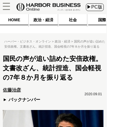
▶PC版
HOME
政治・経済
社会
国際
ハーバー・ビジネス・オンライン
政治・経済
国民の声が追い詰めた
安倍政権。文書改ざん、統計捏造、国会軽視の7年８か月を振り返る
国民の声が追い詰めた安倍政権。
文書改ざん、統計捏造、国会軽視
の7年８か月を振り返る
佐藤治彦
2020.09.01
バックナンバー