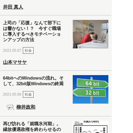
井田 真人
上司の「応援」なんて部下に
は響かない！？ 今すぐ職場
に導入するべきモチベーショ
ンアップの方法
社会
2021.05.07
山本マサヤ
64bitへのWindowsの流れ。そ
して、32bit版Windowsの終焉
社会
2021.05.06
柳井政和
再び訪れる「就職氷河期」。
縁故優遇政権を終わらせるの