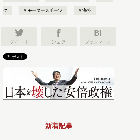
ク
モータースポーツ
海外
B!
ブックマーク
新着記事