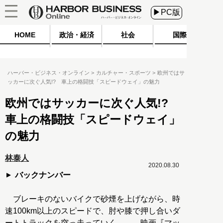
▶PC版
HOME
政治・経済
社会
国際
ハーバー・ビジネス・オンライン
カルチャー・スポーツ
欧州ではサ
ッカーに次ぐ人気!? 車上の格闘技「スピードウェイ」の魅力
欧州ではサッカーに次ぐ人気!?
車上の格闘技「スピードウェイ」
の魅力
林泰人
2020.08.30
バックナンバー
ブレーキのないバイクで砂煙を上げながら、時
速100km以上のスピードで、肘や膝で押し合いダ
ートトラックを突っ走っていく……。映画『マッ