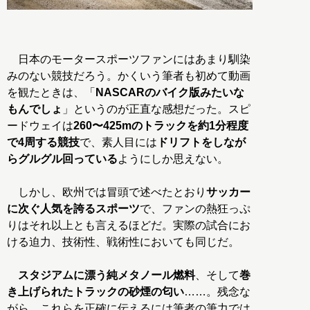
日本のモータースポーツファンにはあまり馴染
みのない競技だろう。かくいう筆者も初めて動画
を観たときは、「
NASCARのバイク版みたいな
もんでしょ
」というのが正直な感想だった。スピ
ードウェイは
260〜425mのトラックを約1分程度
で4周する競技
で、素人目には
ドリフトをしなが
らグルグル回っている
ようにしか思えない。
しかし、欧州では冒頭で述べたとおり
サッカー
に次ぐ人気を誇るスポーツ
で、ファンの熱狂っぷ
りはそれ以上とも言えるほどだ。実際の試合にお
ける迫力、技術性、戦術性においても同じだ。
スタジアムに漂う純メタノール燃料
、そして
巻
き上げられたトラックの砂煙の匂い
……。残念な
がら、これらを正確に伝えるには筆者の筆力では