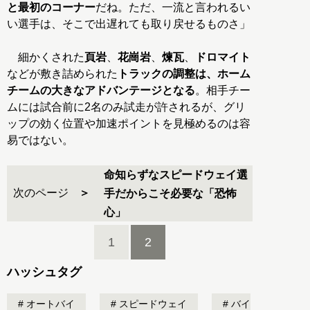
と最初のコーナー
だね。ただ、一流と言われるい
い選手は、そこで出遅れても取り戻せるものさ」
細かくされた
頁岩
、
花崗岩
、
煉瓦
、
ドロマイト
などが敷き詰められた
トラックの調整は、ホーム
チームの大きなアドバンテージとなる
。相手チー
ムには試合前に2名のみ試走が許されるが、グリ
ップの効く位置や加速ポイントを見極めるのは容
易ではない。
命知らずなスピードウェイ選
次のページ
手だからこそ必要な「恐怖
心」
1
2
ハッシュタグ
オートバイ
スピードウェイ
バイ