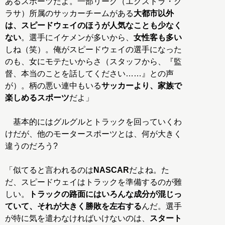
あるスポーツだよ。一部リーグ（エクストラ・ク
ラサ）所属のサッカーチームがある
大都市以外
は、スピードウェイのほうが人気なことも少なく
ない
。選手にイケメンが多いから、
女性客も多い
しね（笑）。俺がスピードウェイの選手になった
のも、女にモテたいからさ（スタッフから、『監
督、本当のことを話してください……』との声
が）。柄の悪い連中もいる
サッカーより、家族で
楽しめるスポーツ
だよ」
基本的にはグルグルとトラックを回っていくわ
けだが、他のモータースポーツとは、何が大きく
違うのだろう?
「似てると言われるのは
NASCAR
だよね。た
だ、スピードウェイはトラックを準備するのが難
しい。
トラックの路面にはいろんな成分が混じっ
ていて、それが大きく勝敗を左右する
んだ。選手
が特に気を遣わなければいけないのは、
スタート