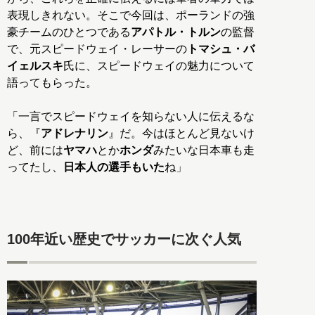
表現しきれない。そこで今回は、ポーランドの強
豪チームのひとつである
アパトル・トルン
の監督
で、元スピードウェイ・レーサーの
トマシュ・バ
イェルスキ
氏に、スピードウェイの魅力について
語ってもらった。
「一言でスピードウェイを知らない人に伝えるな
ら、『
アドレナリン
』だ。今はほとんど見ないけ
ど、前には
ヤマハ
とか
ホンダ
みたいな日本車も走
ってたし、
日本人の選手もいた
ね」
100年近い歴史でサッカーに次ぐ人気