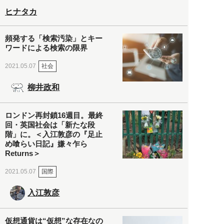
ヒナタカ
頻発する「検索汚染」とキー
ワードによる検索の限界
社会
2021.05.07
柳井政和
ロンドン再封鎖16週目。最終
回・英国社会は「新たな段
階」に。＜入江敦彦の『足止
め喰らい日記』嫌々乍ら
Returns＞
国際
2021.05.07
入江敦彦
仮想通貨は“仮想”な存在なの