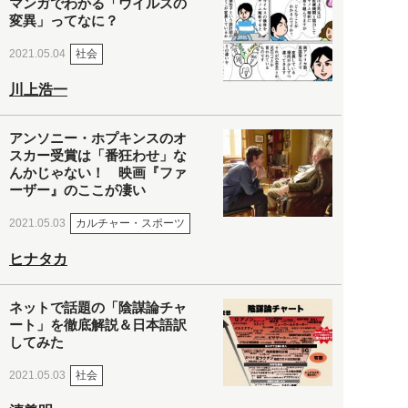
マンガでわかる「ウイルスの
変異」ってなに？
社会
2021.05.04
川上浩一
アンソニー・ホプキンスのオ
スカー受賞は「番狂わせ」な
んかじゃない！ 映画『ファ
ーザー』のここが凄い
カルチャー・スポーツ
2021.05.03
ヒナタカ
ネットで話題の「陰謀論チャ
ート」を徹底解説＆日本語訳
してみた
社会
2021.05.03