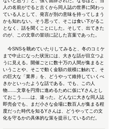
ないと思う」と、強く固辞された。なるほど、当
人の名前がでると古くから同人誌の世界に関わっ
ている人として、発言が別の意味を持ってしまう
かも知れない。そう思って、そこは食い下がるこ
となく、話を聞くことにした。そして、出てきた
のが、この文章の冒頭に記した言葉であった。
今SNSを眺めていたりしてみると、冬のコミケ
まで中止になった状況には、大きな話が目立つよ
うに見える。開催ごとに数十万の人間が集まると
いうことや、そこで動く金額の規模に触れて、そ
の巨大な「業界」を、どうやって維持していくべ
きかといったような話である。でも、この人
物……文章を円滑に進めるために仮にYさんとし
ておこう……は、違った。どんなに大きな同人誌
即売会でも、まだ小さな会場に数百人が集まる程
度だった時代を知るYさんは、どうやってこの文
化を守るかの具体的な策を提示しているのだ。