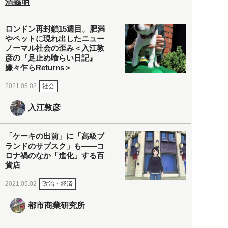
清義明
ロンドン再封鎖15週目。肥満
やペットに現れ出したニュー
ノーマル社会の歪み＜入江敦
彦の『足止め喰らい日記』
嫌々乍らReturns＞
社会
2021.05.02
入江敦彦
「ケーキの出前」に「高級ブ
ランドのサブスク」も――コ
ロナ禍のなか「進化」する百
貨店
政治・経済
2021.05.02
都市商業研究所