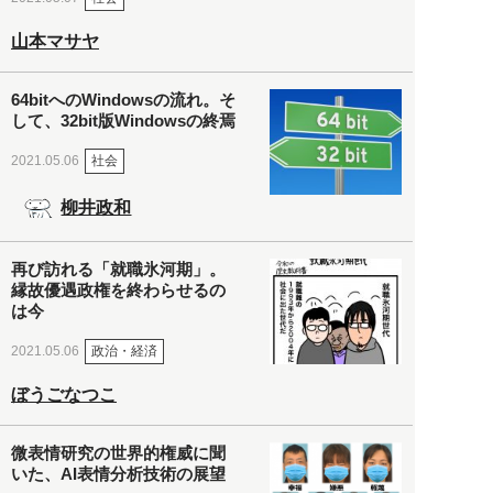
山本マサヤ
64bitへのWindowsの流れ。そ
して、32bit版Windowsの終焉
社会
2021.05.06
柳井政和
再び訪れる「就職氷河期」。
縁故優遇政権を終わらせるの
は今
政治・経済
2021.05.06
ぼうごなつこ
微表情研究の世界的権威に聞
いた、AI表情分析技術の展望