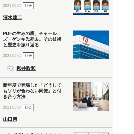
社会
2021.05.05
清水建二
PDFの生みの親、チャール
ズ・ゲシキ氏死去。その技術
と歴史を振り返る
社会
2021.05.05
柳井政和
新年度で登場した「どうして
もソリが合わない同僚」と付
き合う方法
社会
2021.05.04
山口博