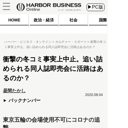
▶PC版
HOME
政治・経済
社会
国際
ハーバー・ビジネス・オンライン
カルチャー・スポーツ
衝撃の冬コ
ミ事実上中止。追い詰められる同人誌即売会に活路はあるのか？
衝撃の冬コミ事実上中止。追い詰
められる同人誌即売会に活路はあ
るのか？
昼間たかし
2020.08.04
バックナンバー
東京五輪の会場使用不可にコロナの追
撃