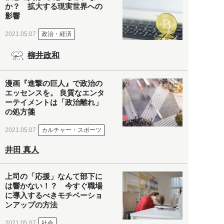
か？ 拡大する現実世界への
影響
政治・経済
2021.05.07
柳井政和
漫画『進撃の巨人』で政治の
エッセンスを。 良質なエンタ
ーテイメントは「政治離れ」
の処方箋
カルチャー・スポーツ
2021.05.07
井田 真人
上司の「応援」なんて部下に
は響かない！？ 今すぐ職場
に導入するべきモチベーショ
ンアップの方法
社会
2021.05.07