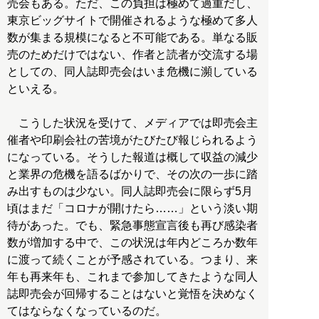
売会もある。ただ、この負担は極めて過重だし、
東京ビッグサイトで開催されるような極めて多人
数が集まる規模になると不可能である。単なる販
売のためだけではない、作者と読者が交流する場
としての、同人誌即売会はいま危機に瀕している
といえる。
こうした状況を受けて、メディアでは即売会主
催者や印刷会社の苦境がたびたび報じられるよう
になっている。そうした報道は概して収益の減少
と業界の危機を語るばかりで、その次の一歩に踏
み出すものは少ない。同人誌即売会に限らず5月
頃はまだ「コロナが開けたら……」という淡い期
待があった。でも、緊急事態宣言後も再び感染者
数が増加する中で、この状況は年内どころか数年
に渡って続くことが予感されている。つまり、来
年も再来年も、これまで参加してきたような同人
誌即売会が回帰することはないと覚悟を決めなく
てはならなくなっているのだ。