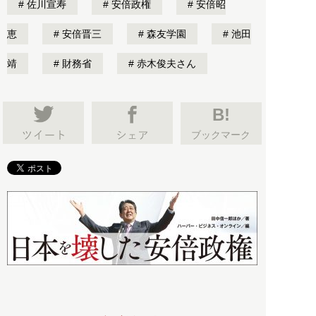
佐川宣寿
安倍政権
安倍昭
恵
安倍晋三
森友学園
池田
靖
財務省
赤木俊夫さん
B!
ブックマーク