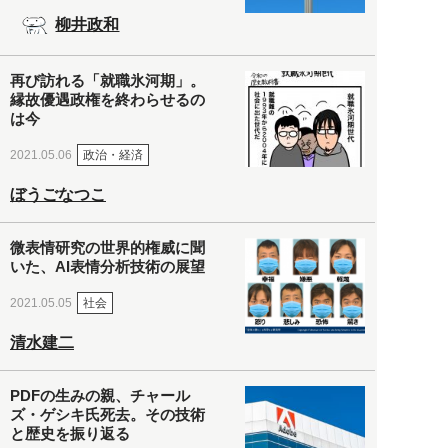
柳井政和
再び訪れる「就職氷河期」。
縁故優遇政権を終わらせるの
は今
政治・経済
2021.05.06
ぼうごなつこ
微表情研究の世界的権威に聞
いた、AI表情分析技術の展望
社会
2021.05.05
清水建二
PDFの生みの親、チャール
ズ・ゲシキ氏死去。その技術
と歴史を振り返る