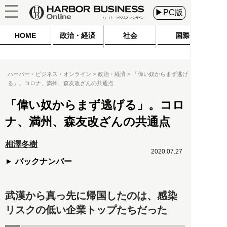
▶PC版
HOME
政治・経済
社会
国際
ハーバー・ビジネス・オンライン
政治・経済
「偉い奴からまず逃げ
る」。コロナ、満州、森友改ざんの共通点
「偉い奴からまず逃げる」。コロ
ナ、満州、森友改ざんの共通点
相澤冬樹
2020.07.27
バックナンバー
武漢から真っ先に帰国したのは、感染
リスクの低い企業トップたちだった