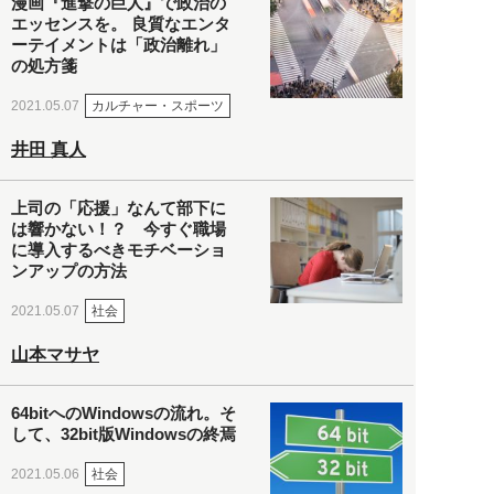
漫画『進撃の巨人』で政治の
エッセンスを。 良質なエンタ
ーテイメントは「政治離れ」
の処方箋
カルチャー・スポーツ
2021.05.07
井田 真人
上司の「応援」なんて部下に
は響かない！？ 今すぐ職場
に導入するべきモチベーショ
ンアップの方法
社会
2021.05.07
山本マサヤ
64bitへのWindowsの流れ。そ
して、32bit版Windowsの終焉
社会
2021.05.06