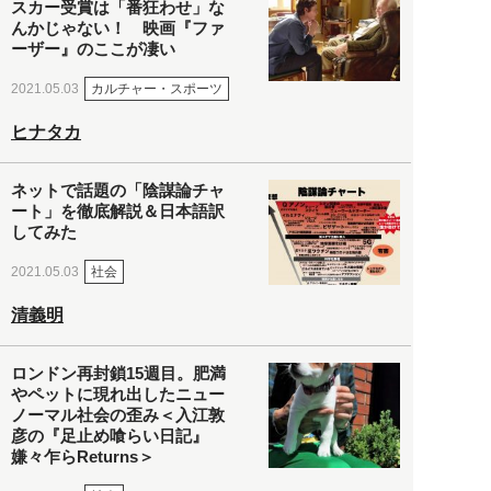
スカー受賞は「番狂わせ」な
んかじゃない！ 映画『ファ
ーザー』のここが凄い
カルチャー・スポーツ
2021.05.03
ヒナタカ
ネットで話題の「陰謀論チャ
ート」を徹底解説＆日本語訳
してみた
社会
2021.05.03
清義明
ロンドン再封鎖15週目。肥満
やペットに現れ出したニュー
ノーマル社会の歪み＜入江敦
彦の『足止め喰らい日記』
嫌々乍らReturns＞