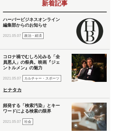
新着記事
ハーバービジネスオンライン
編集部からのお知らせ
政治・経済
2021.05.07
コロナ禍でむしろ沁みる「全
員悪人」の祭典。映画『ジェ
ントルメン』の魅力
カルチャー・スポーツ
2021.05.07
ヒナタカ
頻発する「検索汚染」とキー
ワードによる検索の限界
社会
2021.05.07