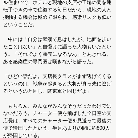
ル住まいで、ホテルと現地の支店や工場の間を運
転手つきの車で往復する毎日だから、現地の人と
接触する機会は極めて限られ、感染リスクも低い
ということだ。
中には「自分は武漢で息はしたが、地面を歩い
たことはない」と自慢げに語った人物もいたとい
う。「それでよく商売になるなあ」とあきれる。
ある感染症の専門医は嘆きながら語った。
「ひどい話だよ。支店長クラスがまず逃げてくる
というのは、戦争が起きると大将が真っ先に逃げ
るというのと同じ。関東軍と同じだよ」
もちろん、みんながみんなそうだったわけでは
ないだろう。チャーター便を飛ばした全日空の支
店長は、すべてのチャーター便を見送って最後の
便で帰国したという。半月あまりの間に約800人
が帰国している。