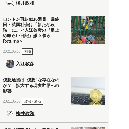
柳井政和
ロンドン再封鎖16週目。最終
回・英国社会は「新たな段
階」に。＜入江敦彦の『足止
め喰らい日記』嫌々乍ら
Returns＞
国際
2021.05.07
入江敦彦
仮想通貨は“仮想”な存在なの
か？ 拡大する現実世界への
影響
政治・経済
2021.05.07
柳井政和