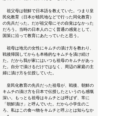
祖父母は朝鮮で日本語を教えていた。つまり皇
民化教育（日本が植民地などで行った同化教育）
の先兵だった。だが祖父母にその自覚はなかった
だろう。当時の日本人のごく普通の感覚として、
国策に沿って教育にあたっていたと思う。
祖母は地元の女性にキムチの漬け方を教わり、
戦後帰国してからも本格的なキムチを漬け続け
た。だから我が家にはいつも祖母のキムチがあっ
た。自分で漬けるだけではなく、周辺の家庭の主
婦に漬け方を伝授していた。
皇民化教育の先兵だった祖母が、戦後、朝鮮の
キムチの漬け方を日本で伝授したというのも感慨
深い。もっとも祖母はキムチとは呼ばず、常に
「朝鮮漬け」と呼んでいた。だから小学生のこ
ろ、私はこの食べ物をキムチと呼ぶとは知らなか