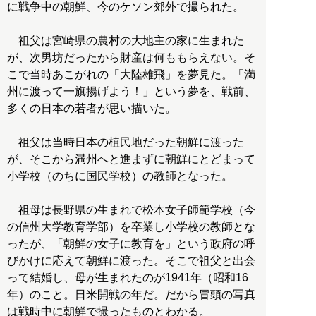
に戦争中の朝鮮、今のケソン郊外で撮られた。
祖父は宮崎県の農村の大地主の家に生まれた
が、次男坊だったから財産は何ももらえない。そ
こで当時あこがれの「大陸雄飛」を夢見た。「満
州に渡って一旗揚げよう！」という夢を、戦前、
多くの日本の若者が思い描いた。
祖父は当時日本の植民地だった朝鮮に渡った
が、そこから満州へと進まずに朝鮮にとどまって
小学校（のちに国民学校）の教師となった。
祖母は長野県の生まれで松本女子師範学校（今
の信州大学教育学部）を卒業し小学校の教師とな
ったが、「朝鮮の女子に教育を」という政府の呼
びかけに応えて朝鮮に渡った。そこで祖父と出会
って結婚し、母が生まれたのが1941年（昭和16
年）のこと。日米開戦の年だ。だから冒頭の写真
は戦時中に朝鮮で撮ったものとわかる。