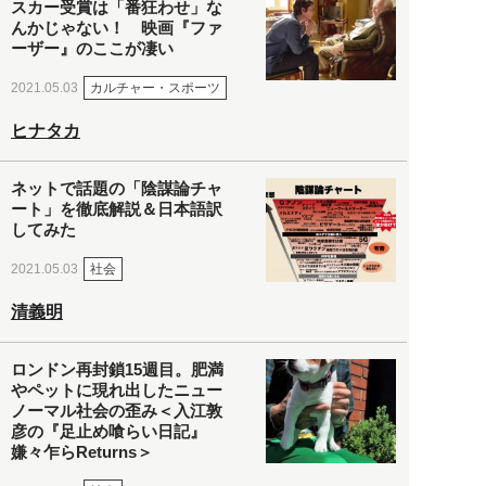
スカー受賞は「番狂わせ」な
んかじゃない！ 映画『ファ
ーザー』のここが凄い
カルチャー・スポーツ
2021.05.03
ヒナタカ
ネットで話題の「陰謀論チャ
ート」を徹底解説＆日本語訳
してみた
社会
2021.05.03
清義明
ロンドン再封鎖15週目。肥満
やペットに現れ出したニュー
ノーマル社会の歪み＜入江敦
彦の『足止め喰らい日記』
嫌々乍らReturns＞