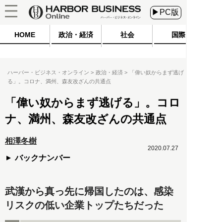
▶PC版
HOME
政治・経済
社会
国際
ハーバー・ビジネス・オンライン
政治・経済
「偉い奴からまず逃げ
る」。コロナ、満州、森友改ざんの共通点
「偉い奴からまず逃げる」。コロ
ナ、満州、森友改ざんの共通点
相澤冬樹
2020.07.27
バックナンバー
武漢から真っ先に帰国したのは、感染
リスクの低い企業トップたちだった