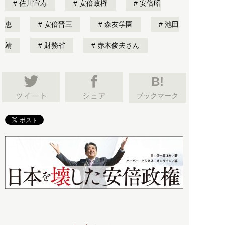
佐川宣寿
安倍政権
安倍昭
恵
安倍晋三
森友学園
池田
靖
財務省
赤木俊夫さん
B!
ブックマーク