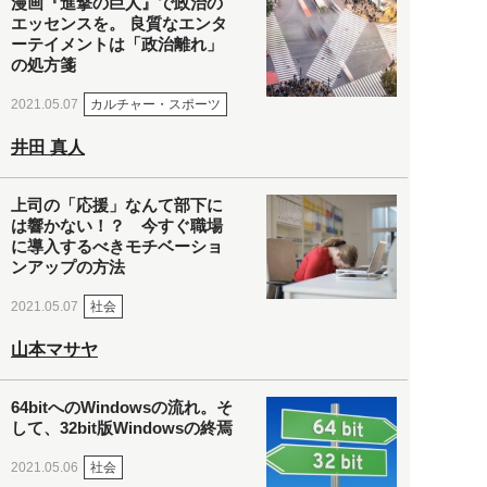
漫画『進撃の巨人』で政治の
エッセンスを。 良質なエンタ
ーテイメントは「政治離れ」
の処方箋
カルチャー・スポーツ
2021.05.07
井田 真人
上司の「応援」なんて部下に
は響かない！？ 今すぐ職場
に導入するべきモチベーショ
ンアップの方法
社会
2021.05.07
山本マサヤ
64bitへのWindowsの流れ。そ
して、32bit版Windowsの終焉
社会
2021.05.06