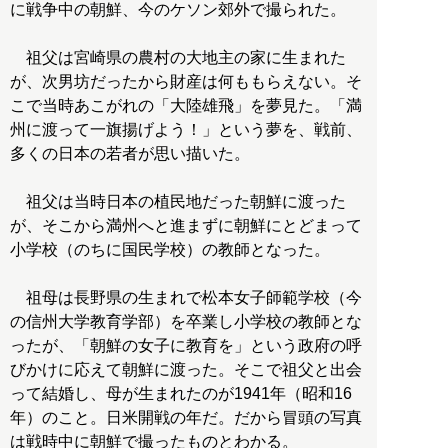
に戦争中の朝鮮、今のケソン郊外で撮られた。
祖父は宮崎県の農村の大地主の家に生まれた
が、次男坊だったから財産は何ももらえない。そ
こで当時あこがれの「大陸雄飛」を夢見た。「満
州に渡って一旗揚げよう！」という夢を、戦前、
多くの日本の若者が思い描いた。
祖父は当時日本の植民地だった朝鮮に渡った
が、そこから満州へと進まずに朝鮮にとどまって
小学校（のちに国民学校）の教師となった。
祖母は長野県の生まれで松本女子師範学校（今
の信州大学教育学部）を卒業し小学校の教師とな
ったが、「朝鮮の女子に教育を」という政府の呼
びかけに応えて朝鮮に渡った。そこで祖父と出会
って結婚し、母が生まれたのが1941年（昭和16
年）のこと。日米開戦の年だ。だから冒頭の写真
は戦時中に朝鮮で撮ったものとわかる。