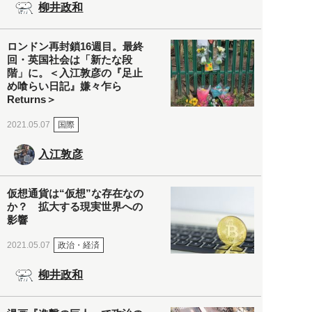
柳井政和
ロンドン再封鎖16週目。最終
回・英国社会は「新たな段
階」に。＜入江敦彦の『足止
め喰らい日記』嫌々乍ら
Returns＞
国際
2021.05.07
入江敦彦
仮想通貨は“仮想”な存在なの
か？ 拡大する現実世界への
影響
政治・経済
2021.05.07
柳井政和