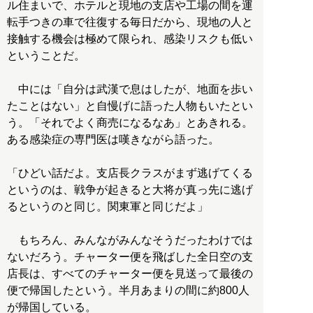
ル住まいで、ホテルと現地の支店や工場の間を運
転手つきの車で往復する毎日だから、現地の人と
接触する機会は極めて限られ、感染リスクも低い
ということだ。
中には「自分は武漢で息はしたが、地面を歩い
たことはない」と自慢げに語った人物もいたとい
う。「それでよく商売になるなあ」とあきれる。
ある感染症の専門医は嘆きながら語った。
「ひどい話だよ。支店長クラスがまず逃げてくる
というのは、戦争が起きると大将が真っ先に逃げ
るというのと同じ。関東軍と同じだよ」
もちろん、みんながみんなそうだったわけでは
ないだろう。チャーター便を飛ばした全日空の支
店長は、すべてのチャーター便を見送って最後の
便で帰国したという。半月あまりの間に約800人
が帰国している。