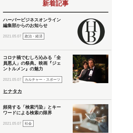
新着記事
ハーバービジネスオンライン
編集部からのお知らせ
政治・経済
2021.05.07
コロナ禍でむしろ沁みる「全
員悪人」の祭典。映画『ジェ
ントルメン』の魅力
カルチャー・スポーツ
2021.05.07
ヒナタカ
頻発する「検索汚染」とキー
ワードによる検索の限界
社会
2021.05.07