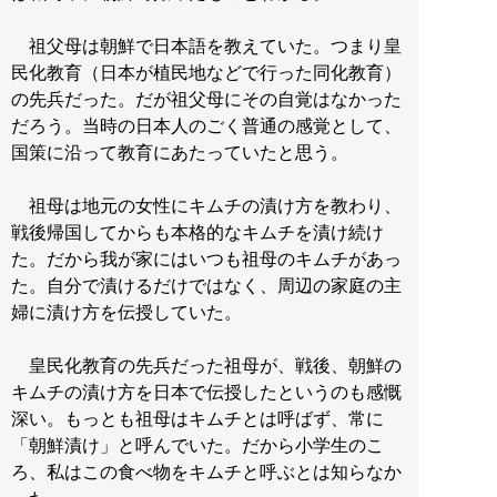
祖父母は朝鮮で日本語を教えていた。つまり皇
民化教育（日本が植民地などで行った同化教育）
の先兵だった。だが祖父母にその自覚はなかった
だろう。当時の日本人のごく普通の感覚として、
国策に沿って教育にあたっていたと思う。
祖母は地元の女性にキムチの漬け方を教わり、
戦後帰国してからも本格的なキムチを漬け続け
た。だから我が家にはいつも祖母のキムチがあっ
た。自分で漬けるだけではなく、周辺の家庭の主
婦に漬け方を伝授していた。
皇民化教育の先兵だった祖母が、戦後、朝鮮の
キムチの漬け方を日本で伝授したというのも感慨
深い。もっとも祖母はキムチとは呼ばず、常に
「朝鮮漬け」と呼んでいた。だから小学生のこ
ろ、私はこの食べ物をキムチと呼ぶとは知らなか