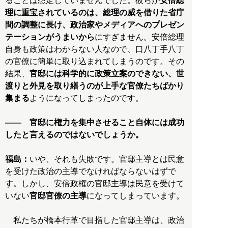
ることは想定していませんでした。彼らが
安倍総
理に重宝されているのは、総理の威を借りた省庁
間の調整に長け、政治家やメディアへのプレゼン
テーションがうまいから
にすぎません。安倍総理
自身も政策はわからない人なので、口八丁手八丁
の官僚に簡単に取り込まれてしまうのです。その
結果、
官邸には科学的に政策立案のできない、世
渡りと外見を取り繕うのが上手な官僚たちばかり
集まる
ようになってしまったのです。
―― 官邸に権力を集中させること自体には成功
したと言えるのではないでしょうか。
福島：
いや、それも失敗です。官邸主導とは民意
を受けた政治の主導でなければならないはずで
す。しかし、安倍政権の官邸主導は民意を受けて
いない
官邸官僚の主導
になってしまっています。
私たちが橋本行革で目指した官邸主導は、政治