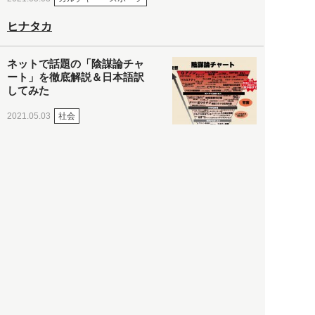
ヒナタカ
ネットで話題の「陰謀論チャ
ート」を徹底解説＆日本語訳
してみた
社会
2021.05.03
清義明
ロンドン再封鎖15週目。肥満
やペットに現れ出したニュー
ノーマル社会の歪み＜入江敦
彦の『足止め喰らい日記』
嫌々乍らReturns＞
社会
2021.05.02
入江敦彦