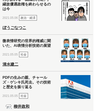
縁故優遇政権を終わらせるの
は今
政治・経済
2021.05.06
ぼうごなつこ
微表情研究の世界的権威に聞
いた、AI表情分析技術の展望
社会
2021.05.05
清水建二
PDFの生みの親、チャール
ズ・ゲシキ氏死去。その技術
と歴史を振り返る
社会
2021.05.05
柳井政和