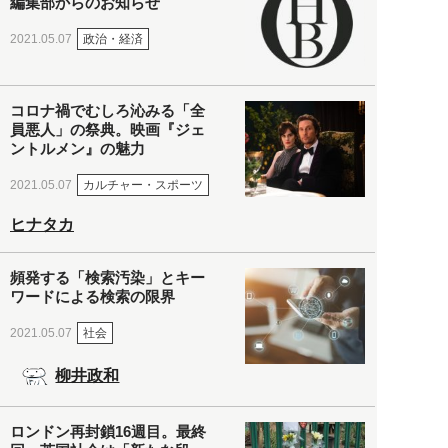
編集部からのお知らせ
政治・経済
2021.05.07
コロナ禍でむしろ沁みる「全
員悪人」の祭典。映画『ジェ
ントルメン』の魅力
カルチャー・スポーツ
2021.05.07
ヒナタカ
頻発する「検索汚染」とキー
ワードによる検索の限界
社会
2021.05.07
柳井政和
ロンドン再封鎖16週目。最終