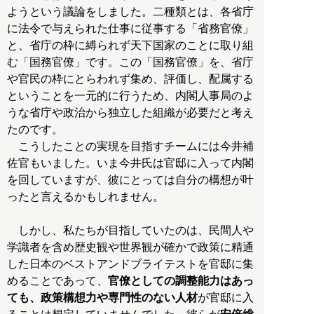
ようという議論をしました。二種類とは、各省庁
に法令で与えられた仕事に従事する「省務官僚」
と、省庁の枠に縛られず天下国家のことに取り組
む「国務官僚」です。この「国務官僚」を、省庁
や官民の枠にとらわれず集め、評価し、配属する
ということを一元的に行うため、内閣人事局のよ
うな省庁や政治から独立した組織が必要だと考え
たのです。
こうしたことの実現を目指すチームには今井補
佐官もいました。いま今井氏は官邸に入って内閣
を回していますが、彼にとっては自分の構想が叶
ったと言えるかもしれません。
しかし、私たちが目指していたのは、民間人や
学識者を含め歴史観や世界観が確かで政策に精通
した日本のベストアンドブライテストを官邸に集
めることであって、
官僚としての調整能力はあっ
ても、政策構想力や専門性のない人材
が官邸に入