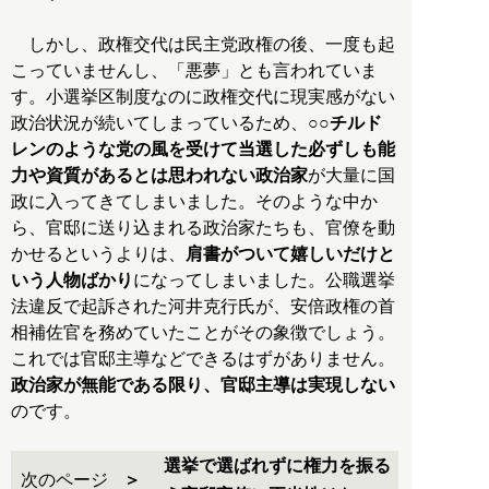
しかし、政権交代は民主党政権の後、一度も起
こっていませんし、「悪夢」とも言われていま
す。小選挙区制度なのに政権交代に現実感がない
政治状況が続いてしまっているため、
○○チルド
レンのような党の風を受けて当選した必ずしも能
力や資質があるとは思われない政治家
が大量に国
政に入ってきてしまいました。そのような中か
ら、官邸に送り込まれる政治家たちも、官僚を動
かせるというよりは、
肩書がついて嬉しいだけと
いう人物ばかり
になってしまいました。公職選挙
法違反で起訴された河井克行氏が、安倍政権の首
相補佐官を務めていたことがその象徴でしょう。
これでは官邸主導などできるはずがありません。
政治家が無能である限り、官邸主導は実現しない
のです。
選挙で選ばれずに権力を振る
次のページ