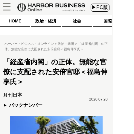
▶PC版
HOME
政治・経済
社会
国際
ハーバー・ビジネス・オンライン
政治・経済
「経産省内閣」の正
体。無能な官僚に支配された安倍官邸＜福島伸享氏＞
「経産省内閣」の正体。無能な官
僚に支配された安倍官邸＜福島伸
享氏＞
月刊日本
2020.07.20
バックナンバー