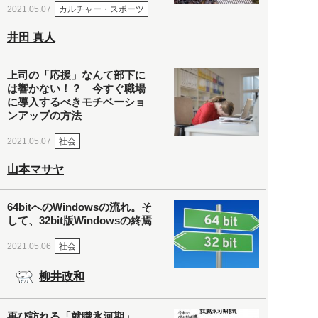
カルチャー・スポーツ
2021.05.07
井田 真人
上司の「応援」なんて部下に
は響かない！？ 今すぐ職場
に導入するべきモチベーショ
ンアップの方法
社会
2021.05.07
山本マサヤ
64bitへのWindowsの流れ。そ
して、32bit版Windowsの終焉
社会
2021.05.06
柳井政和
再び訪れる「就職氷河期」。