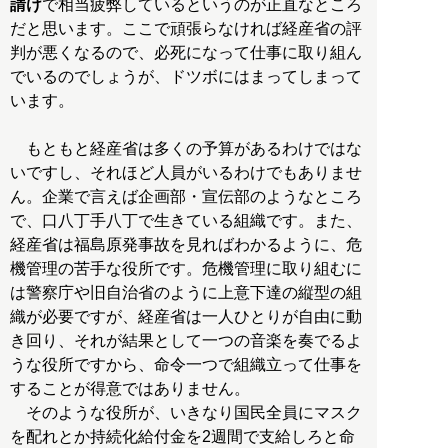
請け
で相当疲弊しているというのが正直なところ
だと思います。ここで頑張らなければ経産省の評
判が悪くなるので、必死になって仕事に取り組ん
でいるのでしょうが、ドツボにはまってしまって
います。
もともと経産省は多くの予算があるわけではな
いですし、それほど人員がいるわけでもありませ
ん。企業で言えば企画部・宣伝部のようなところ
で、口八丁手八丁で生きている組織です。また、
経産省は福島原発事故を見ればわかるように、危
機管理の苦手な役所です。危機管理に取り組むに
は警察庁や旧自治省のように上意下達の縦型の組
織が必要ですが、経産省は一人ひとりが自由に動
き回り、それが結果として一つの音楽を奏でるよ
うな役所ですから、命令一つで組織立って仕事を
することが得意ではありません。
そのような役所が、いきなり国民全員にマスク
を配れとか持続化給付金を2週間で支給しろと命