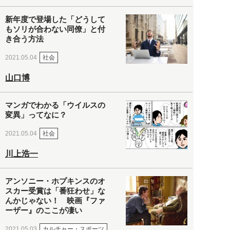
新年度で登場した「どうして
もソリが合わない同僚」と付
き合う方法
社会
2021.05.04
山口博
マンガでわかる「ウイルスの
変異」ってなに？
社会
2021.05.04
川上浩一
アンソニー・ホプキンスのオ
スカー受賞は「番狂わせ」な
んかじゃない！ 映画『ファ
ーザー』のここが凄い
カルチャー・スポーツ
2021.05.03