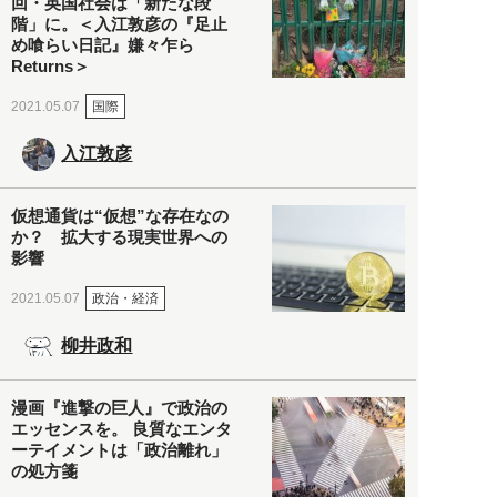
回・英国社会は「新たな段
階」に。＜入江敦彦の『足止
め喰らい日記』嫌々乍ら
Returns＞
国際
2021.05.07
入江敦彦
仮想通貨は“仮想”な存在なの
か？ 拡大する現実世界への
影響
政治・経済
2021.05.07
柳井政和
漫画『進撃の巨人』で政治の
エッセンスを。 良質なエンタ
ーテイメントは「政治離れ」
の処方箋