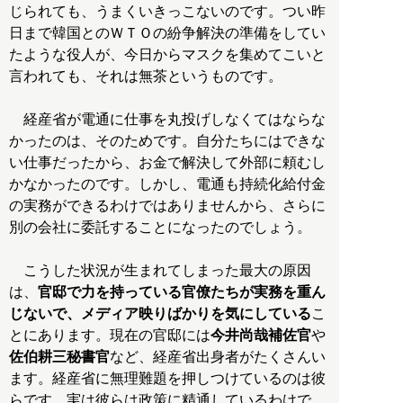
じられても、うまくいきっこないのです。つい昨
日まで韓国とのＷＴＯの紛争解決の準備をしてい
たような役人が、今日からマスクを集めてこいと
言われても、それは無茶というものです。
経産省が電通に仕事を丸投げしなくてはならな
かったのは、そのためです。自分たちにはできな
い仕事だったから、お金で解決して外部に頼むし
かなかったのです。しかし、電通も持続化給付金
の実務ができるわけではありませんから、さらに
別の会社に委託することになったのでしょう。
こうした状況が生まれてしまった最大の原因
は、
官邸で力を持っている官僚たちが実務を重ん
じないで、メディア映りばかりを気にしている
こ
とにあります。現在の官邸には
今井尚哉補佐官
や
佐伯耕三秘書官
など、経産省出身者がたくさんい
ます。経産省に無理難題を押しつけているのは彼
らです。実は彼らは政策に精通しているわけで