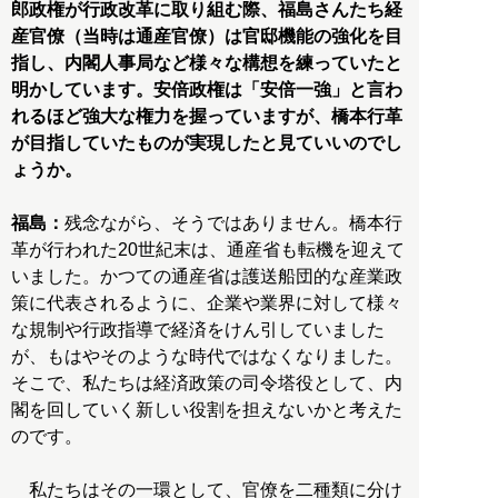
郎政権が行政改革に取り組む際、福島さんたち経
産官僚（当時は通産官僚）は官邸機能の強化を目
指し、内閣人事局など様々な構想を練っていたと
明かしています。安倍政権は「安倍一強」と言わ
れるほど強大な権力を握っていますが、橋本行革
が目指していたものが実現したと見ていいのでし
ょうか。
福島：
残念ながら、そうではありません。橋本行
革が行われた20世紀末は、通産省も転機を迎えて
いました。かつての通産省は護送船団的な産業政
策に代表されるように、企業や業界に対して様々
な規制や行政指導で経済をけん引していました
が、もはやそのような時代ではなくなりました。
そこで、私たちは経済政策の司令塔役として、内
閣を回していく新しい役割を担えないかと考えた
のです。
私たちはその一環として、官僚を二種類に分け