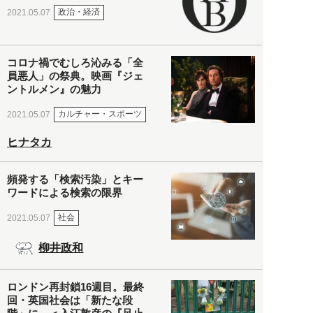
政治・経済
2021.05.07
コロナ禍でむしろ沁みる「全
員悪人」の祭典。映画『ジェ
ントルメン』の魅力
カルチャー・スポーツ
2021.05.07
ヒナタカ
頻発する「検索汚染」とキー
ワードによる検索の限界
社会
2021.05.07
柳井政和
ロンドン再封鎖16週目。最終
回・英国社会は「新たな段