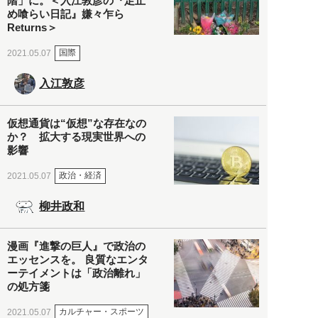
階」に。＜入江敦彦の『足止
め喰らい日記』嫌々乍ら
Returns＞
国際
2021.05.07
入江敦彦
仮想通貨は“仮想”な存在なの
か？ 拡大する現実世界への
影響
政治・経済
2021.05.07
柳井政和
漫画『進撃の巨人』で政治の
エッセンスを。 良質なエンタ
ーテイメントは「政治離れ」
の処方箋
カルチャー・スポーツ
2021.05.07