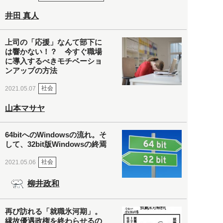
井田 真人
上司の「応援」なんて部下に
は響かない！？ 今すぐ職場
に導入するべきモチベーショ
ンアップの方法
社会
2021.05.07
山本マサヤ
64bitへのWindowsの流れ。そ
して、32bit版Windowsの終焉
社会
2021.05.06
柳井政和
再び訪れる「就職氷河期」。
縁故優遇政権を終わらせるの