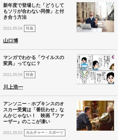
新年度で登場した「どうして
もソリが合わない同僚」と付
き合う方法
社会
2021.05.04
山口博
マンガでわかる「ウイルスの
変異」ってなに？
社会
2021.05.04
川上浩一
アンソニー・ホプキンスのオ
スカー受賞は「番狂わせ」な
んかじゃない！ 映画『ファ
ーザー』のここが凄い
カルチャー・スポーツ
2021.05.03