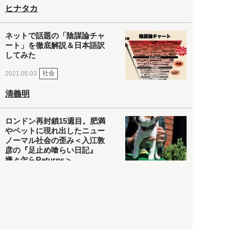
ヒナタカ
ネットで話題の「陰謀論チャ
ート」を徹底解説＆日本語訳
してみた
社会
2021.05.03
清義明
ロンドン再封鎖15週目。肥満
やペットに現れ出したニュー
ノーマル社会の歪み＜入江敦
彦の『足止め喰らい日記』
嫌々乍らReturns＞
社会
2021.05.02
入江敦彦
「ケーキの出前」に「高級ブ