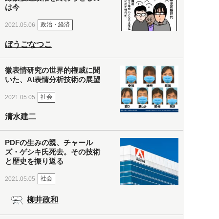
は今
政治・経済
2021.05.06
ぼうごなつこ
微表情研究の世界的権威に聞
いた、AI表情分析技術の展望
社会
2021.05.05
清水建二
PDFの生みの親、チャール
ズ・ゲシキ氏死去。その技術
と歴史を振り返る
社会
2021.05.05
柳井政和