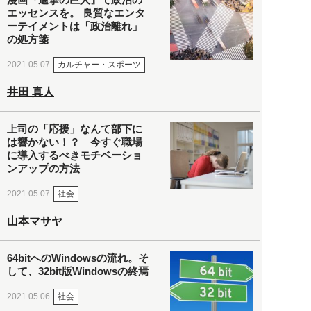
エッセンスを。 良質なエンタ
ーテイメントは「政治離れ」
の処方箋
カルチャー・スポーツ
2021.05.07
井田 真人
上司の「応援」なんて部下に
は響かない！？ 今すぐ職場
に導入するべきモチベーショ
ンアップの方法
社会
2021.05.07
山本マサヤ
64bitへのWindowsの流れ。そ
して、32bit版Windowsの終焉
社会
2021.05.06