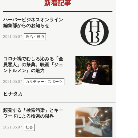
新着記事
ハーバービジネスオンライン
編集部からのお知らせ
政治・経済
2021.05.07
コロナ禍でむしろ沁みる「全
員悪人」の祭典。映画『ジェ
ントルメン』の魅力
カルチャー・スポーツ
2021.05.07
ヒナタカ
頻発する「検索汚染」とキー
ワードによる検索の限界
社会
2021.05.07