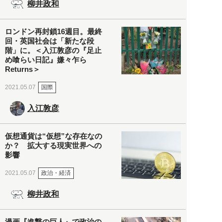
柳井政和
ロンドン再封鎖16週目。最終
回・英国社会は「新たな段
階」に。＜入江敦彦の『足止
め喰らい日記』嫌々乍ら
Returns＞
国際
2021.05.07
入江敦彦
仮想通貨は“仮想”な存在なの
か？ 拡大する現実世界への
影響
政治・経済
2021.05.07
柳井政和
漫画『進撃の巨人』で政治の