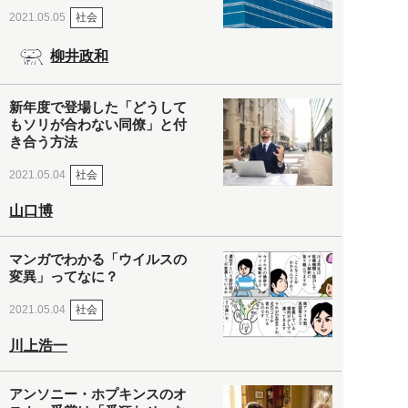
社会
2021.05.05
柳井政和
新年度で登場した「どうして
もソリが合わない同僚」と付
き合う方法
社会
2021.05.04
山口博
マンガでわかる「ウイルスの
変異」ってなに？
社会
2021.05.04
川上浩一
アンソニー・ホプキンスのオ