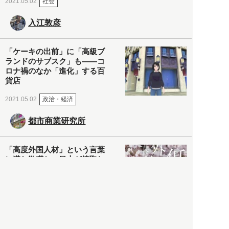
社会
2021.05.02
入江敦彦
「ケーキの出前」に「高級ブ
ランドのサブスク」も――コ
ロナ禍のなか「進化」する百
貨店
政治・経済
2021.05.02
都市商業研究所
「高度外国人材」という言葉
に潜む欺瞞と、日本が搾取し
依存する圧倒的多数の外国人
労働者の実像とは？
社会
2021.05.01
月刊日本