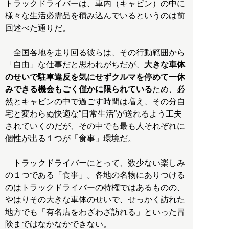
トラックドライバーは、車内（キャビン）の中に
様々な生活必需品を積み込んでいるというのは前
回述べた通りだ。
全国各地を走り回る彼らは、その行動範囲から
「自由」な仕事だと思われがちだが、
大きな車体
のせいで駐車違反を気にせずクルマを停めて一休
みできる機会もごく僅かに限られている
ため、必
然とキャビンの中で過ごす時間は増え、その分自
宅と変わらぬ快適な“日常生活”が送れるよう工夫
されていくのだが、その中でも最も人それぞれに
個性が出る１つが「食事」環境だ。
トラックドライバーにとって、数少ない楽しみ
の１つである「食事」。各地の名物にありつける
のはトラックドライバーの特権ではあるものの、
やはりその大きな車体のせいで、せっかく訪れた
地方でも「有名店をわざわざ訪れる」といった冒
険まではなかなかできない。