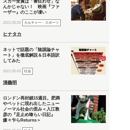
スカー受賞は「番狂わせ」な
んかじゃない！ 映画『ファ
ーザー』のここが凄い
カルチャー・スポーツ
2021.05.03
ヒナタカ
ネットで話題の「陰謀論チャ
ート」を徹底解説＆日本語訳
してみた
社会
2021.05.03
清義明
ロンドン再封鎖15週目。肥満
やペットに現れ出したニュー
ノーマル社会の歪み＜入江敦
彦の『足止め喰らい日記』
嫌々乍らReturns＞