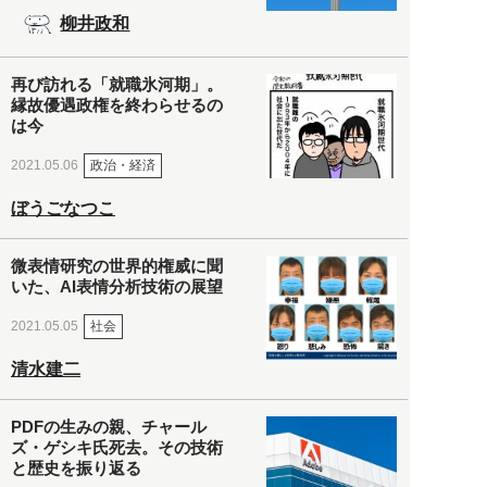
柳井政和
再び訪れる「就職氷河期」。
縁故優遇政権を終わらせるの
は今
政治・経済
2021.05.06
ぼうごなつこ
微表情研究の世界的権威に聞
いた、AI表情分析技術の展望
社会
2021.05.05
清水建二
PDFの生みの親、チャール
ズ・ゲシキ氏死去。その技術
と歴史を振り返る