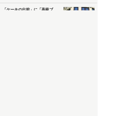
「ケーキの出前」に「高級ブ
ランドのサブスク」も――コ
ロナ禍のなか「進化」する百
貨店
政治・経済
2021.05.02
都市商業研究所
「高度外国人材」という言葉
に潜む欺瞞と、日本が搾取し
依存する圧倒的多数の外国人
労働者の実像とは？
社会
2021.05.01
月刊日本
以前の記事をもっと見る