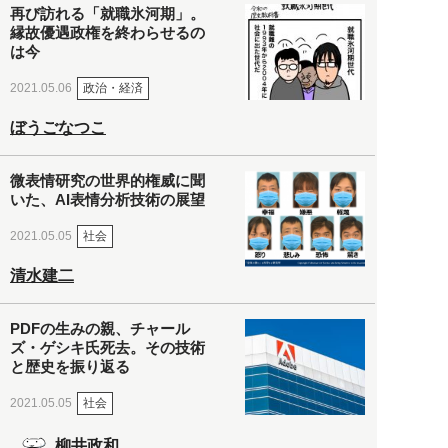
再び訪れる「就職氷河期」。
縁故優遇政権を終わらせるの
は今
政治・経済
2021.05.06
ぼうごなつこ
微表情研究の世界的権威に聞
いた、AI表情分析技術の展望
社会
2021.05.05
清水建二
PDFの生みの親、チャール
ズ・ゲシキ氏死去。その技術
と歴史を振り返る
社会
2021.05.05
柳井政和