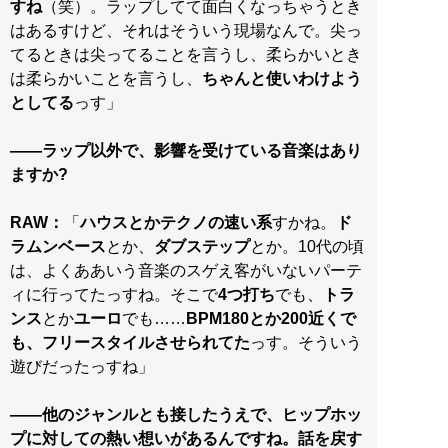
すね
（笑）。ラップしてて面白くなっちゃうとき
はあるすけど、それはそういう現場なんで。尖っ
てるときは尖ってることを言うし、柔らかいとき
は柔らかいことを言うし、
ちゃんと使いわけよう
としてる
っす」
——ラップ以外で、影響を受けている音楽はあり
ますか?
RAW：
「
ハウスとかテクノの速い系
すかね。
ド
ラムンベース
とか、
ダブステップ
とか。10代の頃
は、よくああいう音楽のスゲえ客がいないパーテ
ィに行ってたっすね。そこで
4つ打ち
でも、
トラ
ンス
とか
ユーロ
でも……
BPM180とか200近くで
も、フリースタイルさせられてた
っす。そういう
遊びだったっすね」
——他のジャンルとも接したうえで、ヒップホッ
プに対しての熱い想いがあるんですね。話を戻す