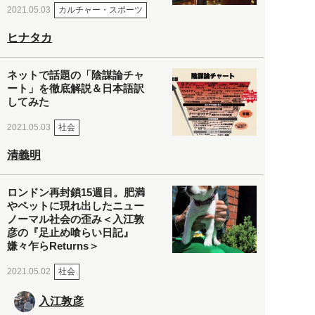
カルチャー・スポーツ
2021.05.03
ヒナタカ
ネットで話題の「陰謀論チャ
ート」を徹底解説＆日本語訳
してみた
社会
2021.05.03
清義明
ロンドン再封鎖15週目。肥満
やペットに現れ出したニュー
ノーマル社会の歪み＜入江敦
彦の『足止め喰らい日記』
嫌々乍らReturns＞
社会
2021.05.02
入江敦彦