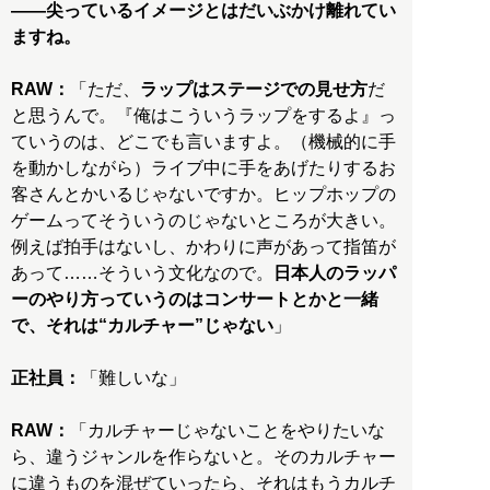
——尖っているイメージとはだいぶかけ離れてい
ますね。
RAW：
「ただ、
ラップはステージでの見せ方
だ
と思うんで。『俺はこういうラップをするよ』っ
ていうのは、どこでも言いますよ。（機械的に手
を動かしながら）ライブ中に手をあげたりするお
客さんとかいるじゃないですか。ヒップホップの
ゲームってそういうのじゃないところが大きい。
例えば拍手はないし、かわりに声があって指笛が
あって……そういう文化なので。
日本人のラッパ
ーのやり方っていうのはコンサートとかと一緒
で、それは“カルチャー”じゃない
」
正社員：
「難しいな」
RAW：
「カルチャーじゃないことをやりたいな
ら、違うジャンルを作らないと。そのカルチャー
に違うものを混ぜていったら、それはもうカルチ