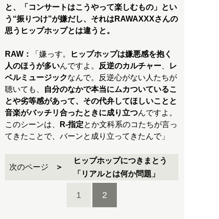
と、「コンサートはこうやって楽しむもの」とい
う“振りつけ”が嫌だし、それはRAWAXXXさんの
思うヒップホップとは違うと。
RAW：
「嫌っす。
ヒップホップは嫌悪感を抱く
人のほうが多い
んですよ。
反逆のカルチャー
、
レ
ベルミュージック
なんで。反逆心がない人たちが
聴いても、
自分のなかで本当にムカついているこ
とや劣等感があって、その代弁してほしいことと
音楽がバッチリ合ったときに成り立つ
んですよ。
このシーンは、
R-指定
とか文科系のコたちが言っ
てきたことで、バーンと成り立ってきたんで」
ヒップホップにつきまとう
次のページ
「リアルとは何か問題」
1
2