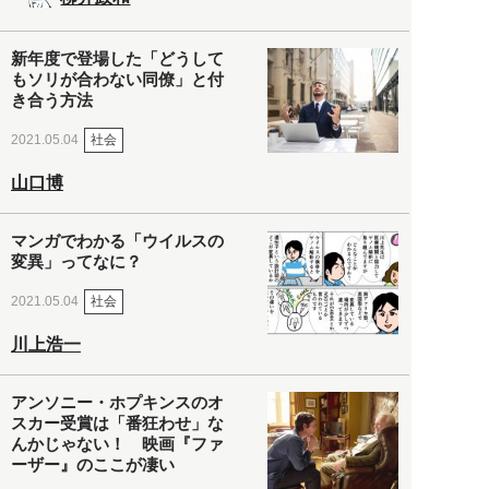
新年度で登場した「どうして
もソリが合わない同僚」と付
き合う方法
社会
2021.05.04
山口博
マンガでわかる「ウイルスの
変異」ってなに？
社会
2021.05.04
川上浩一
アンソニー・ホプキンスのオ
スカー受賞は「番狂わせ」な
んかじゃない！ 映画『ファ
ーザー』のここが凄い