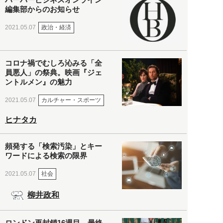
編集部からのお知らせ
政治・経済
2021.05.07
コロナ禍でむしろ沁みる「全
員悪人」の祭典。映画『ジェ
ントルメン』の魅力
カルチャー・スポーツ
2021.05.07
ヒナタカ
頻発する「検索汚染」とキー
ワードによる検索の限界
社会
2021.05.07
柳井政和
ロンドン再封鎖16週目。最終