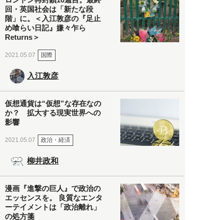
回・英国社会は「新たな段
階」に。＜入江敦彦の『足止
め喰らい日記』嫌々乍ら
Returns＞
国際
2021.05.07
入江敦彦
仮想通貨は“仮想”な存在なの
か？ 拡大する現実世界への
影響
政治・経済
2021.05.07
柳井政和
漫画『進撃の巨人』で政治の
エッセンスを。 良質なエンタ
ーテイメントは「政治離れ」
の処方箋