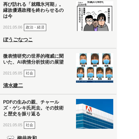
再び訪れる「就職氷河期」。
縁故優遇政権を終わらせるの
は今
政治・経済
2021.05.06
ぼうごなつこ
微表情研究の世界的権威に聞
いた、AI表情分析技術の展望
社会
2021.05.05
清水建二
PDFの生みの親、チャール
ズ・ゲシキ氏死去。その技術
と歴史を振り返る
社会
2021.05.05
柳井政和