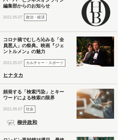
編集部からのお知らせ
政治・経済
2021.05.07
コロナ禍でむしろ沁みる「全
員悪人」の祭典。映画『ジェ
ントルメン』の魅力
カルチャー・スポーツ
2021.05.07
ヒナタカ
頻発する「検索汚染」とキー
ワードによる検索の限界
社会
2021.05.07
柳井政和
ロンドン再封鎖16週目。最終