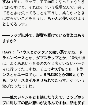
すね
（笑）。ラップしてて面白くなっちゃうとき
はあるすけど、それはそういう現場なんで。尖っ
てるときは尖ってることを言うし、柔らかいとき
は柔らかいことを言うし、
ちゃんと使いわけよう
としてる
っす」
——ラップ以外で、影響を受けている音楽はあり
ますか?
RAW：
「
ハウスとかテクノの速い系
すかね。
ド
ラムンベース
とか、
ダブステップ
とか。10代の頃
は、よくああいう音楽のスゲえ客がいないパーテ
ィに行ってたっすね。そこで
4つ打ち
でも、
トラ
ンス
とか
ユーロ
でも……
BPM180とか200近くで
も、フリースタイルさせられてた
っす。そういう
遊びだったっすね」
——他のジャンルとも接したうえで、ヒップホッ
プに対しての熱い想いがあるんですね。話を戻す