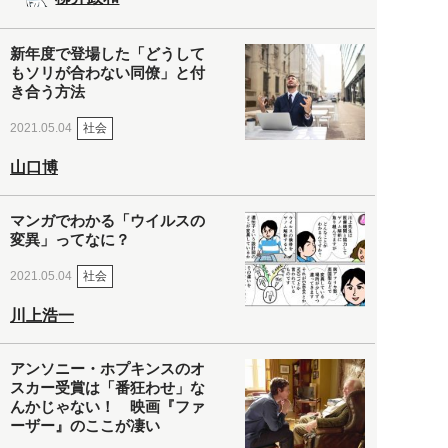
新年度で登場した「どうして
もソリが合わない同僚」と付
き合う方法
社会
2021.05.04
山口博
マンガでわかる「ウイルスの
変異」ってなに？
社会
2021.05.04
川上浩一
アンソニー・ホプキンスのオ
スカー受賞は「番狂わせ」な
んかじゃない！ 映画『ファ
ーザー』のここが凄い