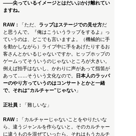
——尖っているイメージとはだいぶかけ離れてい
ますね。
RAW：
「ただ、
ラップはステージでの見せ方
だ
と思うんで。『俺はこういうラップをするよ』っ
ていうのは、どこでも言いますよ。（機械的に手
を動かしながら）ライブ中に手をあげたりするお
客さんとかいるじゃないですか。ヒップホップの
ゲームってそういうのじゃないところが大きい。
例えば拍手はないし、かわりに声があって指笛が
あって……そういう文化なので。
日本人のラッパ
ーのやり方っていうのはコンサートとかと一緒
で、それは“カルチャー”じゃない
」
正社員：
「難しいな」
RAW：
「カルチャーじゃないことをやりたいな
ら、違うジャンルを作らないと。そのカルチャー
に違うものを混ぜていったら、それはもうカルチ