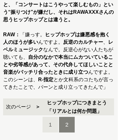
と、「コンサートはこうやって楽しむもの」とい
う“振りつけ”が嫌だし、それはRAWAXXXさんの
思うヒップホップとは違うと。
RAW：
「嫌っす。
ヒップホップは嫌悪感を抱く
人のほうが多い
んですよ。
反逆のカルチャー
、
レ
ベルミュージック
なんで。反逆心がない人たちが
聴いても、
自分のなかで本当にムカついているこ
とや劣等感があって、その代弁してほしいことと
音楽がバッチリ合ったときに成り立つ
んですよ。
このシーンは、
R-指定
とか文科系のコたちが言っ
てきたことで、バーンと成り立ってきたんで」
ヒップホップにつきまとう
次のページ
「リアルとは何か問題」
1
2