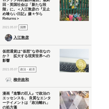
回・英国社会は「新たな段
階」に。＜入江敦彦の『足止
め喰らい日記』嫌々乍ら
Returns＞
国際
2021.05.07
入江敦彦
仮想通貨は“仮想”な存在なの
か？ 拡大する現実世界への
影響
政治・経済
2021.05.07
柳井政和
漫画『進撃の巨人』で政治の
エッセンスを。 良質なエンタ
ーテイメントは「政治離れ」
の処方箋