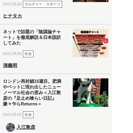
カルチャー・スポーツ
2021.05.03
ヒナタカ
ネットで話題の「陰謀論チャ
ート」を徹底解説＆日本語訳
してみた
社会
2021.05.03
清義明
ロンドン再封鎖15週目。肥満
やペットに現れ出したニュー
ノーマル社会の歪み＜入江敦
彦の『足止め喰らい日記』
嫌々乍らReturns＞
社会
2021.05.02
入江敦彦