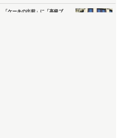
「ケーキの出前」に「高級ブ
ランドのサブスク」も――コ
ロナ禍のなか「進化」する百
貨店
政治・経済
2021.05.02
都市商業研究所
「高度外国人材」という言葉
に潜む欺瞞と、日本が搾取し
依存する圧倒的多数の外国人
労働者の実像とは？
社会
2021.05.01
月刊日本
以前の記事をもっと見る