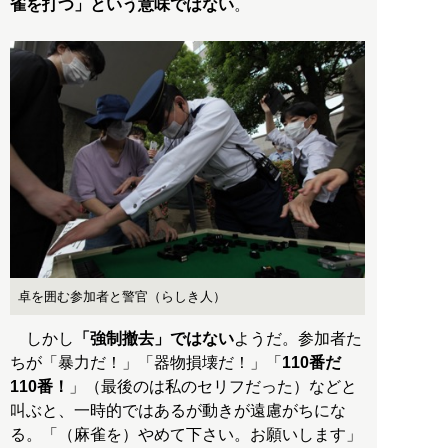
雀を打つ」という意味ではない
。
卓を囲む参加者と警官（らしき人）
しかし
「強制撤去」ではない
ようだ。参加者た
ちが「暴力だ！」「器物損壊だ！」「
110番だ
110番！
」（最後のは私のセリフだった）などと
叫ぶと、一時的ではあるが動きが遠慮がちにな
る。「（麻雀を）やめて下さい。お願いします」