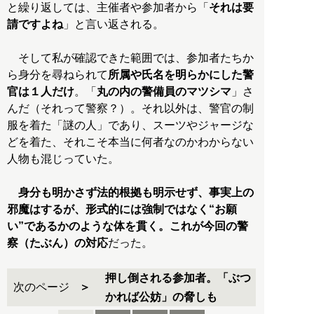
と繰り返しては、主催者や参加者から「
それは要
請ですよね
」と言い返される。
そして私が確認できた範囲では、参加者たちか
ら身分を尋ねられて
所属や氏名を明らかにした警
官は１人だけ
。「
丸の内の警備員のマツシマ
」さ
んだ（それって警察？）。それ以外は、警官の制
服を着た「謎の人」であり、スーツやジャージな
どを着た、それこそ本当に何者なのかわからない
人物も混じっていた。
身分も明かさず法的根拠も明示せず、事実上の
邪魔はするが、形式的には強制ではなく“お願
い”であるかのような体を貫く。これが今回の警
察（たぶん）の対応
だった。
押し倒される参加者。「ぶつ
次のページ
かれば公妨」の脅しも