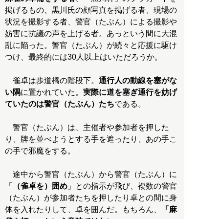
掲げるもの、黒川氏の顔写真を掲げる者、現場の
状況を撮影する者、警官（たぶん）による撮影や
妨害に抗議の声を上げる者。あっという間に大混
乱に陥った。警官（たぶん）が続々と応援に駆け
つけ、最終的には30人以上はいただろうか。
雀卓は歩道橋の階段下。
通行人の動線を塞がな
い隅
に置かれていた。
実際に道を塞ぎ通行を妨げ
ていたのは警官（たぶん）たち
である。
警官（たぶん）は、主催者や参加者を押した
り、牌を並べようとする手を遮ったり、あの手こ
の手で邪魔をする。
途中から警官（たぶん）から警官（たぶん）に
「
（雀卓を）囲め
」との指示が飛び、複数の警官
（たぶん）が参加者たちを押したり卓との間に身
体を入れたりして、卓を囲んだ。もちろん、
「麻