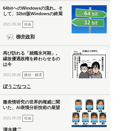
64bitへのWindowsの流れ。そ
して、32bit版Windowsの終焉
社会
2021.05.06
柳井政和
再び訪れる「就職氷河期」。
縁故優遇政権を終わらせるの
は今
政治・経済
2021.05.06
ぼうごなつこ
微表情研究の世界的権威に聞
いた、AI表情分析技術の展望
社会
2021.05.05
清水建二