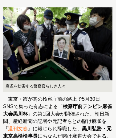
麻雀を妨害する警察官らしき人々
東京・霞が関の検察庁前の路上で5月30日、
SNSで集った有志による「
検察庁前テンピン麻雀
大会黒川杯
」の第1回大会が開催された。朝日新
聞、産経新聞の記者や元記者らとの賭け麻雀を
『
週刊文春
』に報じられ辞職した、
黒川弘務・元
東京高検検事長
にちなんだ賭け麻雀大会である。