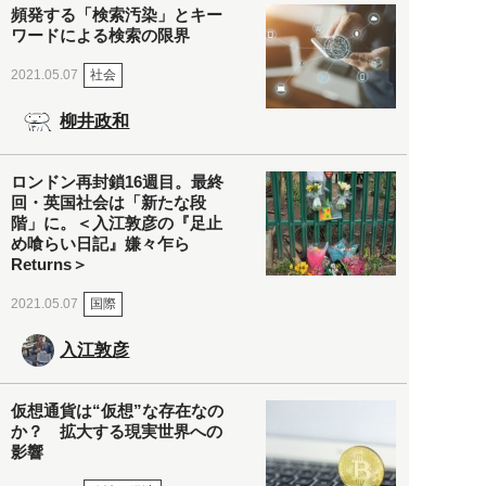
頻発する「検索汚染」とキー
ワードによる検索の限界
社会
2021.05.07
柳井政和
ロンドン再封鎖16週目。最終
回・英国社会は「新たな段
階」に。＜入江敦彦の『足止
め喰らい日記』嫌々乍ら
Returns＞
国際
2021.05.07
入江敦彦
仮想通貨は“仮想”な存在なの
か？ 拡大する現実世界への
影響