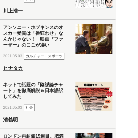
川上浩一
アンソニー・ホプキンスのオ
スカー受賞は「番狂わせ」な
んかじゃない！ 映画『ファ
ーザー』のここが凄い
カルチャー・スポーツ
2021.05.03
ヒナタカ
ネットで話題の「陰謀論チャ
ート」を徹底解説＆日本語訳
してみた
社会
2021.05.03
清義明
ロンドン再封鎖15週目。肥満