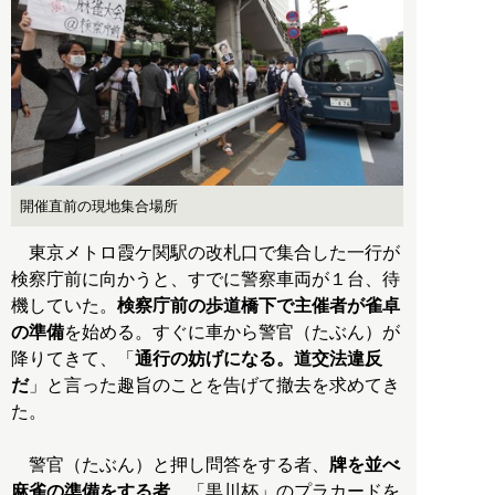
開催直前の現地集合場所
東京メトロ霞ケ関駅の改札口で集合した一行が
検察庁前に向かうと、すでに警察車両が１台、待
機していた。
検察庁前の歩道橋下で主催者が雀卓
の準備
を始める。すぐに車から警官（たぶん）が
降りてきて、「
通行の妨げになる。道交法違反
だ
」と言った趣旨のことを告げて撤去を求めてき
た。
警官（たぶん）と押し問答をする者、
牌を並べ
麻雀の準備をする者
、「黒川杯」のプラカードを