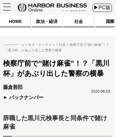
▶PC版
HOME
政治・経済
社会
国際
ハーバー・ビジネス・オンライン
社会
検察庁前で”賭け麻雀”！？
「黒川杯」があぶり出した警察の横暴
検察庁前で”賭け麻雀”！？「黒川
杯」があぶり出した警察の横暴
藤倉善郎
2020.06.03
バックナンバー
辞職した黒川元検事長と同条件で賭け
麻雀