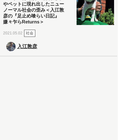
やペットに現れ出したニュー
ノーマル社会の歪み＜入江敦
彦の『足止め喰らい日記』
嫌々乍らReturns＞
社会
2021.05.02
入江敦彦
「ケーキの出前」に「高級ブ
ランドのサブスク」も――コ
ロナ禍のなか「進化」する百
貨店
政治・経済
2021.05.02
都市商業研究所
「高度外国人材」という言葉
に潜む欺瞞と、日本が搾取し
依存する圧倒的多数の外国人