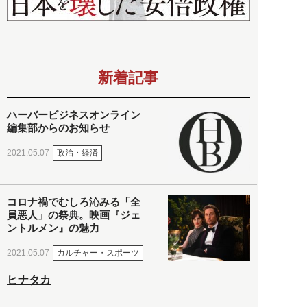
新着記事
ハーバービジネスオンライン
編集部からのお知らせ
政治・経済
2021.05.07
コロナ禍でむしろ沁みる「全
員悪人」の祭典。映画『ジェ
ントルメン』の魅力
カルチャー・スポーツ
2021.05.07
ヒナタカ