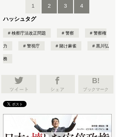
1
2
3
4
ハッシュタグ
検察庁法改正問題
警察
警察権
力
警視庁
賭け麻雀
黒川弘
務
B!
ブックマーク