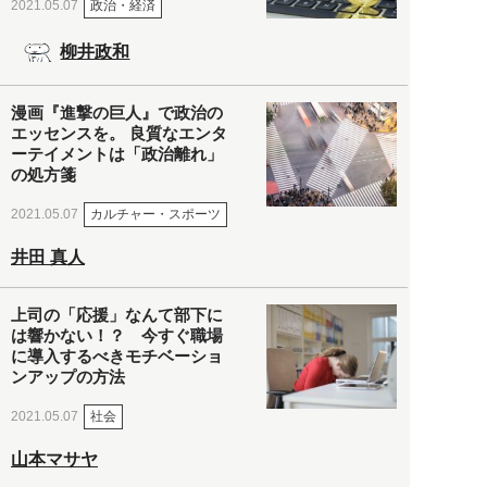
政治・経済
2021.05.07
柳井政和
漫画『進撃の巨人』で政治の
エッセンスを。 良質なエンタ
ーテイメントは「政治離れ」
の処方箋
カルチャー・スポーツ
2021.05.07
井田 真人
上司の「応援」なんて部下に
は響かない！？ 今すぐ職場
に導入するべきモチベーショ
ンアップの方法
社会
2021.05.07
山本マサヤ