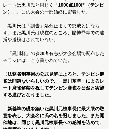
レートは黒川氏と同じく「
1000点100円（テンピ
ン）
」。この大会の一部始終に密着した。
黒川氏は「訓告」処分止まりで懲戒とはなら
ず。また黒川氏は現在のところ、賭博罪等での逮
捕や送検はされていない。
「黒川杯」の参加者有志が大会会場で配布した
チラシには、こう書かれていた。
〈
法務省刑事局の公式見解によると、テンピン麻
雀は問題ないらしいので、「黒川基準」によるレ
ート麻雀解禁を祝してテンピン麻雀を公然と実施
する運びとなりました。
新基準の礎を築いた黒川元検事長に最大限の敬
意を表し、大会名に氏の名を冠しました。また開
催地は、同じく黒川元検事長への感謝を込めて、