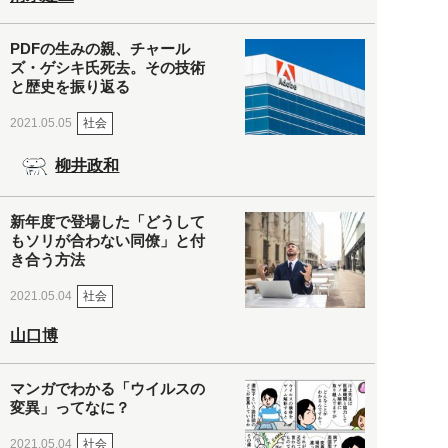
PDFの生みの親、チャール
ズ・ゲシキ氏死去。その技術
と歴史を振り返る
社会
2021.05.05
柳井政和
新年度で登場した「どうして
もソリが合わない同僚」と付
き合う方法
社会
2021.05.04
山口博
マンガでわかる「ウイルスの
変異」ってなに？
社会
2021.05.04