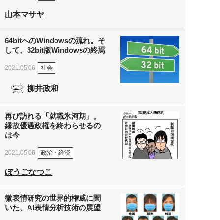
山本マサヤ
64bitへのWindowsの流れ。そ
して、32bit版Windowsの終焉
社会
2021.05.06
柳井政和
再び訪れる「就職氷河期」。
縁故優遇政権を終わらせるの
は今
政治・経済
2021.05.06
ぼうごなつこ
微表情研究の世界的権威に聞
いた、AI表情分析技術の展望