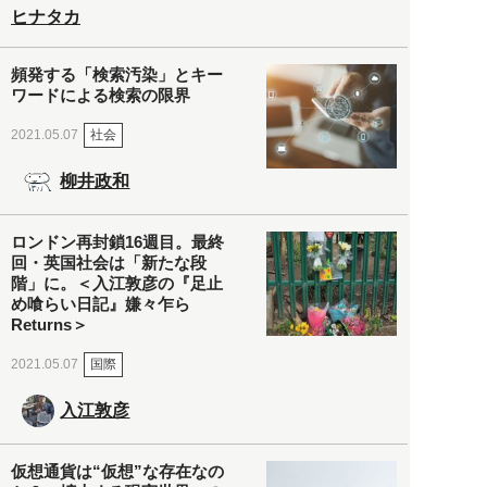
ヒナタカ
頻発する「検索汚染」とキー
ワードによる検索の限界
社会
2021.05.07
柳井政和
ロンドン再封鎖16週目。最終
回・英国社会は「新たな段
階」に。＜入江敦彦の『足止
め喰らい日記』嫌々乍ら
Returns＞
国際
2021.05.07
入江敦彦
仮想通貨は“仮想”な存在なの