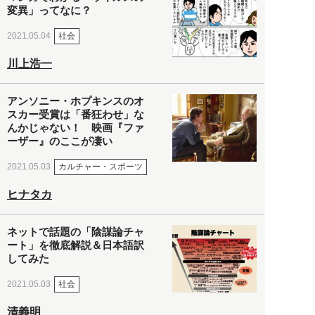
変異」ってなに？
社会
2021.05.04
川上浩一
アンソニー・ホプキンスのオ
スカー受賞は「番狂わせ」な
んかじゃない！ 映画『ファ
ーザー』のここが凄い
カルチャー・スポーツ
2021.05.03
ヒナタカ
ネットで話題の「陰謀論チャ
ート」を徹底解説＆日本語訳
してみた
社会
2021.05.03
清義明