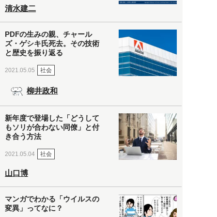
清水建二
PDFの生みの親、チャール
ズ・ゲシキ氏死去。その技術
と歴史を振り返る
社会
2021.05.05
柳井政和
新年度で登場した「どうして
もソリが合わない同僚」と付
き合う方法
社会
2021.05.04
山口博
マンガでわかる「ウイルスの
変異」ってなに？