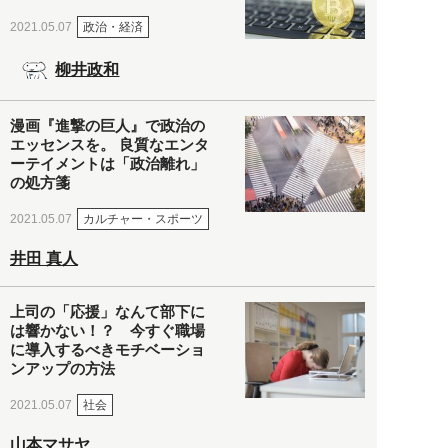
政治・経済
2021.05.07
柳井政和
漫画『進撃の巨人』で政治の
エッセンスを。 良質なエンタ
ーテイメントは「政治離れ」
の処方箋
カルチャー・スポーツ
2021.05.07
井田 真人
上司の「応援」なんて部下に
は響かない！？ 今すぐ職場
に導入するべきモチベーショ
ンアップの方法
社会
2021.05.07
山本マサヤ