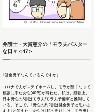
弁護士・大貫憲介の「モラ夫バスター
な日々＜47＞
｢健全男子なんているんですか｣
コロナで夫がステイホームし、モラが酷くなって
相談に来た女性(40代)が尋ねた。私は、経験上、
日本男性の8割はモラ夫/モラ夫予備軍と推測して
いる。そこで、｢男性の約2割は健全男子と思いま
すよ｣と答えた。女性は｢私の周りには、モラ男し