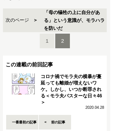
「母の犠牲の上に自分があ
次のページ
る」という意識が、モラハラ
を防いだ
1
2
この連載の前回記事
コロナ禍でモラ夫の横暴が蔓
延っても離婚が増えないワ
ケ。しかし、いつか断罪され
る＜モラ夫バスターな日々46
＞
2020.04.28
一番最初の記事
前の記事