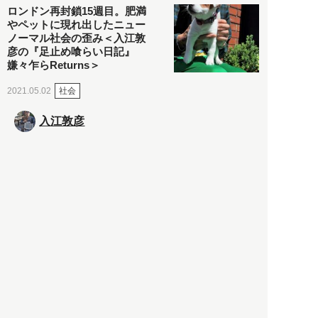
ロンドン再封鎖15週目。肥満
やペットに現れ出したニュー
ノーマル社会の歪み＜入江敦
彦の『足止め喰らい日記』
嫌々乍らReturns＞
社会
2021.05.02
入江敦彦
「ケーキの出前」に「高級ブ
ランドのサブスク」も――コ
ロナ禍のなか「進化」する百
貨店
政治・経済
2021.05.02
都市商業研究所
「高度外国人材」という言葉
に潜む欺瞞と、日本が搾取し