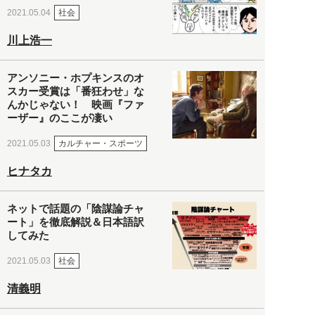
社会
2021.05.04
川上浩一
アンソニー・ホプキンスのオ
スカー受賞は「番狂わせ」な
んかじゃない！ 映画『ファ
ーザー』のここが凄い
カルチャー・スポーツ
2021.05.03
ヒナタカ
ネットで話題の「陰謀論チャ
ート」を徹底解説＆日本語訳
してみた
社会
2021.05.03
清義明