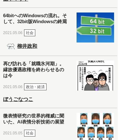
64bitへのWindowsの流れ。そ
して、32bit版Windowsの終焉
社会
2021.05.06
柳井政和
再び訪れる「就職氷河期」。
縁故優遇政権を終わらせるの
は今
政治・経済
2021.05.06
ぼうごなつこ
微表情研究の世界的権威に聞
いた、AI表情分析技術の展望
社会
2021.05.05