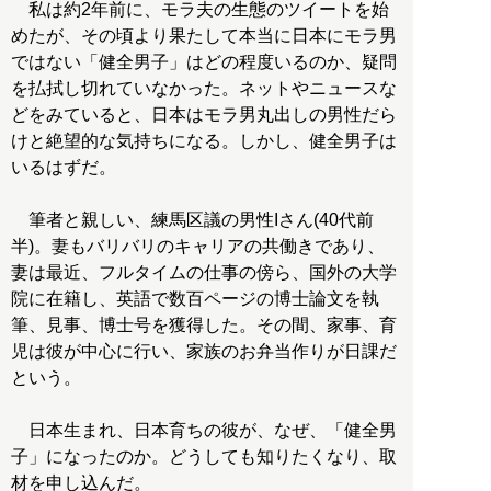
私は約2年前に、モラ夫の生態のツイートを始
めたが、その頃より果たして本当に日本にモラ男
ではない「健全男子」はどの程度いるのか、疑問
を払拭し切れていなかった。ネットやニュースな
どをみていると、日本はモラ男丸出しの男性だら
けと絶望的な気持ちになる。しかし、健全男子は
いるはずだ。
筆者と親しい、練馬区議の男性Iさん(40代前
半)。妻もバリバリのキャリアの共働きであり、
妻は最近、フルタイムの仕事の傍ら、国外の大学
院に在籍し、英語で数百ページの博士論文を執
筆、見事、博士号を獲得した。その間、家事、育
児は彼が中心に行い、家族のお弁当作りが日課だ
という。
日本生まれ、日本育ちの彼が、なぜ、「健全男
子」になったのか。どうしても知りたくなり、取
材を申し込んだ。