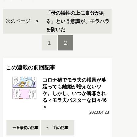
「母の犠牲の上に自分があ
次のページ
る」という意識が、モラハラ
を防いだ
1
2
この連載の前回記事
コロナ禍でモラ夫の横暴が蔓
延っても離婚が増えないワ
ケ。しかし、いつか断罪され
る＜モラ夫バスターな日々46
＞
2020.04.28
一番最初の記事
前の記事