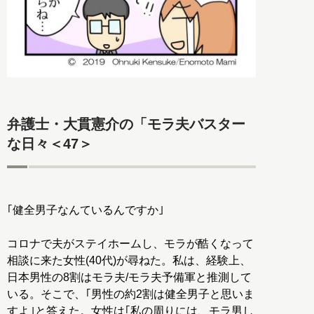
弁護士・大貫憲介の「モラ夫バスター
な日々＜47＞
｢健全男子なんているんですか｣
コロナで夫がステイホームし、モラが酷くなって
相談に来た女性(40代)が尋ねた。私は、経験上、
日本男性の8割はモラ夫/モラ夫予備軍と推測して
いる。そこで、｢男性の約2割は健全男子と思いま
すよ｣と答えた。女性は｢私の周りには、モラ男し