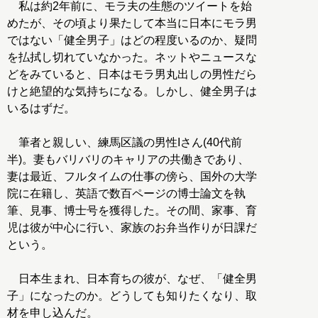
私は約2年前に、モラ夫の生態のツイートを始
めたが、その頃より果たして本当に日本にモラ男
ではない「健全男子」はどの程度いるのか、疑問
を払拭し切れていなかった。ネットやニュースな
どをみていると、日本はモラ男丸出しの男性だら
けと絶望的な気持ちになる。しかし、健全男子は
いるはずだ。
筆者と親しい、練馬区議の男性Iさん(40代前
半)。妻もバリバリのキャリアの共働きであり、
妻は最近、フルタイムの仕事の傍ら、国外の大学
院に在籍し、英語で数百ページの博士論文を執
筆、見事、博士号を獲得した。その間、家事、育
児は彼が中心に行い、家族のお弁当作りが日課だ
という。
日本生まれ、日本育ちの彼が、なぜ、「健全男
子」になったのか。どうしても知りたくなり、取
材を申し込んだ。