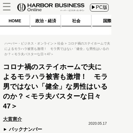
▶PC版
HOME
政治・経済
社会
国際
ハーバー・ビジネス・オンライン
社会
コロナ禍のステイホームで夫
によるモラハラ被害も激増！ モラ男ではない「健全」な男性はいるの
か？＜モラ夫バスターな日々47＞
コロナ禍のステイホームで夫に
よるモラハラ被害も激増！ モラ
男ではない「健全」な男性はいる
のか？＜モラ夫バスターな日々
47＞
大貫憲介
2020.05.17
バックナンバー