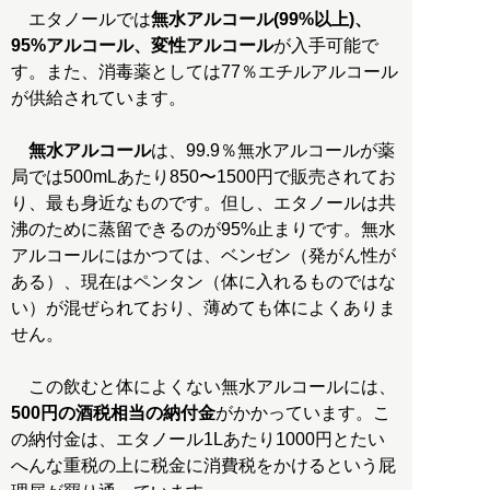
エタノールでは
無水アルコール(99%以上)、
95%アルコール、変性アルコール
が入手可能で
す。また、消毒薬としては77％エチルアルコール
が供給されています。
無水アルコール
は、99.9％無水アルコールが薬
局では500mLあたり850〜1500円で販売されてお
り、最も身近なものです。但し、エタノールは共
沸のために蒸留できるのが95%止まりです。無水
アルコールにはかつては、ベンゼン（発がん性が
ある）、現在はペンタン（体に入れるものではな
い）が混ぜられており、薄めても体によくありま
せん。
この飲むと体によくない無水アルコールには、
500円の酒税相当の納付金
がかかっています。こ
の納付金は、エタノール1Lあたり1000円とたい
へんな重税の上に税金に消費税をかけるという屁