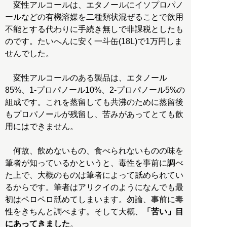
変性アルコールは、エタノールにイソプロパノ
ールなどの有機溶媒を二種類状混ぜることで飲用
不能とする代わりに手続き無しで非課税としたも
のです。たいへんに安く一斗缶(18L)で1万円しま
せんでした。
変性アルコールのある製品は、エタノール
85%、1-プロパノール10%、2-プロパノール5%の
組成です。これを蒸留しても共沸のために蒸留後
もプロパノールが残留し、苦みがあってとても飲
用にはできません。
何故、飲めないもの、食べられないものの味を
筆者が知っているかというと、毒性を事前に調べ
た上で、大概のものは筆者によって舐められてい
るからです。筆者はアリクイのようになんでも最
初はペロペロ舐めてしまいます。勿論、事前に毒
性をきちんと調べます。そして大概、
「苦い」目
にあってきました
。