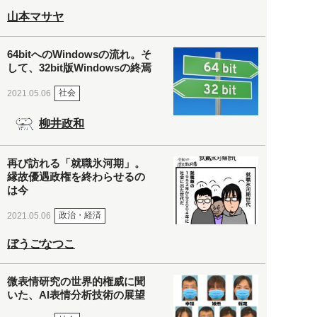
山本マサヤ
64bitへのWindowsの流れ。そ
して、32bit版Windowsの終焉
社会
2021.05.06
柳井政和
再び訪れる「就職氷河期」。
縁故優遇政権を終わらせるの
は今
政治・経済
2021.05.06
ぼうごなつこ
微表情研究の世界的権威に聞
いた、AI表情分析技術の展望