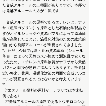
た合成アルコールの二種類がありますが、本邦で
は発酵アルコールの方が主流です。
合成アルコールの原料であるエチレンは、ナフ
サ（粗製ガソリン）を原料とした石油化学製品で
すがオイルショックや資源バブルによって原油価
格が高騰したことと、温暖化対策のための政策的
理由から発酵アルコールが重視されてきました
*。ただし今日では新・化石資源革命（シェール
革命）によって天然ガスが極めて潤沢且つ安くな
ったため、エチレンの原料物質がナフサから天然
ガスへと転換が急速に進みつつあります。筆者は
近い将来、費用、温暖化対策の両面で合成アルコ
ールが見直されるのではないかと考えています
**。
〈*エタノール燃料の原料が、ナフサでは本末転
倒である〉
〈**発酵アルコールの原料であるトウモロコシな