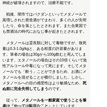
神経が破壊されますので、治療不能です。
戦後、闇市ではバクダンといってメタノールで
嵩増しされた密造酒がでまわり、多くの人が失明
したり、命を落としたとされます。また合衆国で
も禁酒法の時代におなじ事が起きたとされます。
メタノールは霊長類に対して毒物ですが、致死
量は0.3-1.0g/kgと、ある程度の許容量がありま
す。筆者の場合は30gから100g飲むと死んでしま
います。エタノールの場合はその10倍くらいで急
性アルコール中毒になって死にます。そしてメタ
ノールでも「酔う」ことができるため、お酒にメ
タノールを混ぜることが横行しました。しかし、
メタノールへの目の感受性はより敏感なため、
死
ぬ前に完全失明してしまう
のです。
従って、
メタノールを一般家庭で使うことを筆
者は「やっては駄目なこと」
としています。