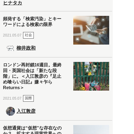
ヒナタカ
頻発する「検索汚染」とキー
ワードによる検索の限界
社会
2021.05.07
柳井政和
ロンドン再封鎖16週目。最終
回・英国社会は「新たな段
階」に。＜入江敦彦の『足止
め喰らい日記』嫌々乍ら
Returns＞
国際
2021.05.07
入江敦彦
仮想通貨は“仮想”な存在なの
か？ 拡大する現実世界への