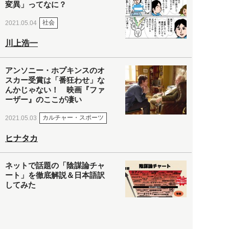
変異」ってなに？
社会
2021.05.04
川上浩一
アンソニー・ホプキンスのオ
スカー受賞は「番狂わせ」な
んかじゃない！ 映画『ファ
ーザー』のここが凄い
カルチャー・スポーツ
2021.05.03
ヒナタカ
ネットで話題の「陰謀論チャ
ート」を徹底解説＆日本語訳
してみた
社会
2021.05.03
清義明