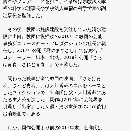
脚本やプロデュースを担当。卒業後は宗教法人幸
福の科学の理事長や学校法人幸福の科学学園の副
理事長を歴任した。
その後、教団の施設建設を受注していた清水建
設に出向。教団に復帰後の2016年に教団の芸能
事務所ニュースター・プロダクションの社長に就
任し、2017年公開『君のまなざし』では総合プ
ロデューサー、脚本、出演。2018年公開『さら
ば青春、されど青春。』で主演した。
関わった映画は全て教団の映画。『さらば青
春、されど青春。』は大川総裁の自伝をベースと
したフィクションで、宏洋氏は父・大川総裁にあ
たる主人公を演じた。同作は2017年に芸能界を
引退し「出家」した女優・清水富美加の出家後初
出演映画でもある。
しかし同作公開より前の2017年末。宏洋氏は