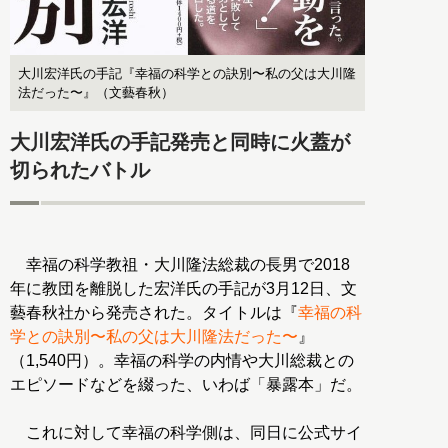
大川宏洋氏の手記『幸福の科学との訣別〜私の父は大川隆
法だった〜』（文藝春秋）
大川宏洋氏の手記発売と同時に火蓋が
切られたバトル
幸福の科学教祖・大川隆法総裁の長男で2018
年に教団を離脱した宏洋氏の手記が3月12日、文
藝春秋社から発売された。タイトルは『
幸福の科
学との訣別〜私の父は大川隆法だった〜
』
（1,540円）。幸福の科学の内情や大川総裁との
エピソードなどを綴った、いわば「暴露本」だ。
これに対して幸福の科学側は、同日に公式サイ