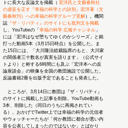
トに長大な反論文を掲載（
宏洋氏と文藝春秋社
の虚妄を正す『幸福の科学との訣別』宏洋著（文
藝春秋刊）への幸福の科学グループ見解
）。機関
誌
『ザ・リバティ』のサイトにも批判文を掲載
し、YouTubeの「
幸福の科学 広報チャンネル
」
には「宏洋はなぜ堕ちてゆくのかシリーズ」と銘
打った動画5本（3月15日時点）を公開した。ま
た15日には、「大川隆法総裁臨席のもと、大川家
の関係者三十数名が真実を語ります」（公式サイ
トより）と称する6時間にも及ぶ「宏洋本への反
論座談会」の映像を全国の教団施設で公開した。
反論書籍2冊を出版予定であることも発表した。
ところが、3月14日に教団は『ザ・リバティ』
のサイトに掲載した記事を削除。YouTube動画も
3本、削除した（同日のうちに再掲されてい
る）。おかげでTwitter上では幸福の科学の元信者
やウォッチャーたちが「何か教団に都合が悪い内
容を公表してしまったのではないか」とばかり