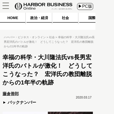
▶PC版
HOME
政治・経済
社会
国際
ハーバー・ビジネス・オンライン
社会
幸福の科学・大川隆法氏vs長
男宏洋氏のバトルが激化！ どうしてこうなった？ 宏洋氏の教団離脱
からの1年半の軌跡
幸福の科学・大川隆法氏vs長男宏
洋氏のバトルが激化！ どうして
こうなった？ 宏洋氏の教団離脱
からの1年半の軌跡
藤倉善郎
2020.03.17
バックナンバー