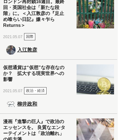
ロンドン再封鎖16週目。最終
回・英国社会は「新たな段
階」に。＜入江敦彦の『足止
め喰らい日記』嫌々乍ら
Returns＞
国際
2021.05.07
入江敦彦
仮想通貨は“仮想”な存在なの
か？ 拡大する現実世界への
影響
政治・経済
2021.05.07
柳井政和
漫画『進撃の巨人』で政治の
エッセンスを。 良質なエンタ
ーテイメントは「政治離れ」
の処方箋