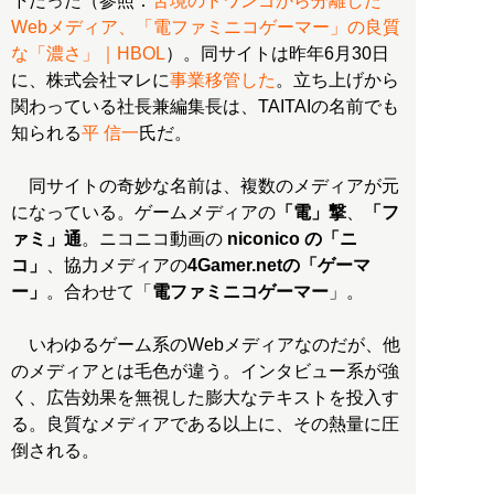
下だった（参照：
苦境のドワンゴから分離した
Webメディア、「電ファミニコゲーマー」の良質
な「濃さ」｜HBOL
）。同サイトは昨年6月30日
に、株式会社マレに
事業移管した
。立ち上げから
関わっている社長兼編集長は、TAITAIの名前でも
知られる
平 信一
氏だ。
同サイトの奇妙な名前は、複数のメディアが元
になっている。ゲームメディアの
「電」撃
、
「フ
ァミ」通
。ニコニコ動画の
niconico の「ニ
コ」
、協力メディアの
4Gamer.netの「ゲーマ
ー」
。合わせて「
電ファミニコゲーマー
」。
いわゆるゲーム系のWebメディアなのだが、他
のメディアとは毛色が違う。インタビュー系が強
く、広告効果を無視した膨大なテキストを投入す
る。良質なメディアである以上に、その熱量に圧
倒される。