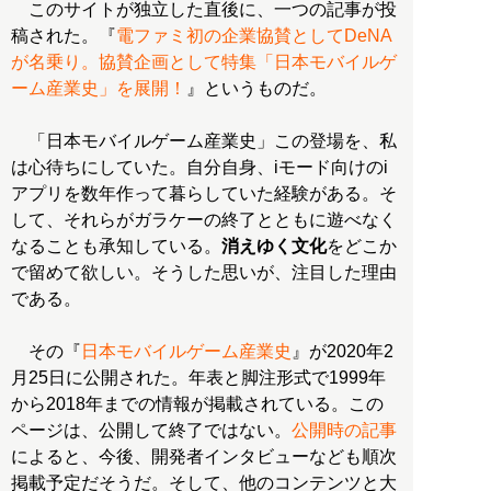
このサイトが独立した直後に、一つの記事が投
稿された。『
電ファミ初の企業協賛としてDeNA
が名乗り。協賛企画として特集「日本モバイルゲ
ーム産業史」を展開！
』というものだ。
「日本モバイルゲーム産業史」この登場を、私
は心待ちにしていた。自分自身、iモード向けのi
アプリを数年作って暮らしていた経験がある。そ
して、それらがガラケーの終了とともに遊べなく
なることも承知している。
消えゆく文化
をどこか
で留めて欲しい。そうした思いが、注目した理由
である。
その『
日本モバイルゲーム産業史
』が2020年2
月25日に公開された。年表と脚注形式で1999年
から2018年までの情報が掲載されている。この
ページは、公開して終了ではない。
公開時の記事
によると、今後、開発者インタビューなども順次
掲載予定だそうだ。そして、他のコンテンツと大