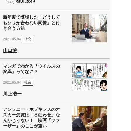
柳井政和
新年度で登場した「どうして
もソリが合わない同僚」と付
き合う方法
社会
2021.05.04
山口博
マンガでわかる「ウイルスの
変異」ってなに？
社会
2021.05.04
川上浩一
アンソニー・ホプキンスのオ
スカー受賞は「番狂わせ」な
んかじゃない！ 映画『ファ
ーザー』のここが凄い