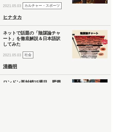
カルチャー・スポーツ
2021.05.03
ヒナタカ
ネットで話題の「陰謀論チャ
ート」を徹底解説＆日本語訳
してみた
社会
2021.05.03
清義明
ロンドン再封鎖15週目。肥満
やペットに現れ出したニュー
ノーマル社会の歪み＜入江敦
彦の『足止め喰らい日記』
嫌々乍らReturns＞
社会
2021.05.02
入江敦彦