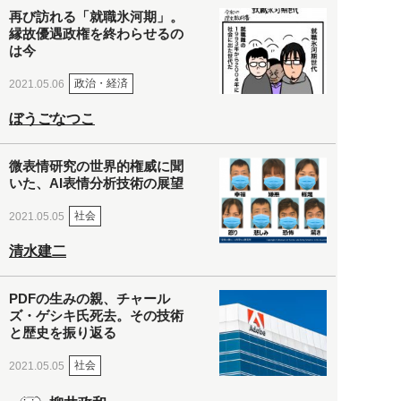
再び訪れる「就職氷河期」。
縁故優遇政権を終わらせるの
は今
政治・経済
2021.05.06
ぼうごなつこ
微表情研究の世界的権威に聞
いた、AI表情分析技術の展望
社会
2021.05.05
清水建二
PDFの生みの親、チャール
ズ・ゲシキ氏死去。その技術
と歴史を振り返る
社会
2021.05.05