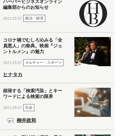
ハーバービジネスオンライン
編集部からのお知らせ
政治・経済
2021.05.07
コロナ禍でむしろ沁みる「全
員悪人」の祭典。映画『ジェ
ントルメン』の魅力
カルチャー・スポーツ
2021.05.07
ヒナタカ
頻発する「検索汚染」とキー
ワードによる検索の限界
社会
2021.05.07
柳井政和