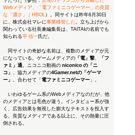
下だった（参照：
苦境のドワンゴから分離した
Webメディア、「電ファミニコゲーマー」の良質
な「濃さ」｜HBOL
）。同サイトは昨年6月30日
に、株式会社マレに
事業移管した
。立ち上げから
関わっている社長兼編集長は、TAITAIの名前でも
知られる
平 信一
氏だ。
同サイトの奇妙な名前は、複数のメディアが元
になっている。ゲームメディアの
「電」撃
、
「フ
ァミ」通
。ニコニコ動画の
niconico の「ニ
コ」
、協力メディアの
4Gamer.netの「ゲーマ
ー」
。合わせて「
電ファミニコゲーマー
」。
いわゆるゲーム系のWebメディアなのだが、他
のメディアとは毛色が違う。インタビュー系が強
く、広告効果を無視した膨大なテキストを投入す
る。良質なメディアである以上に、その熱量に圧
倒される。