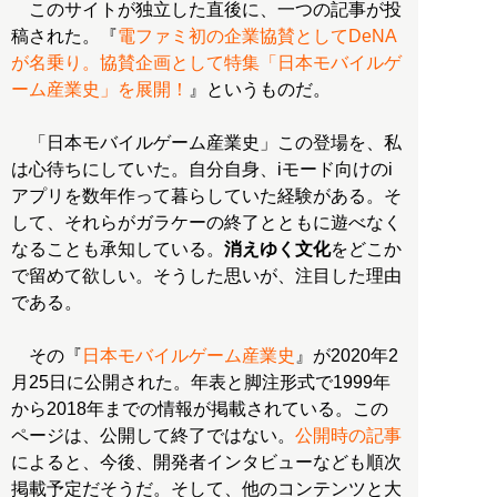
このサイトが独立した直後に、一つの記事が投
稿された。『
電ファミ初の企業協賛としてDeNA
が名乗り。協賛企画として特集「日本モバイルゲ
ーム産業史」を展開！
』というものだ。
「日本モバイルゲーム産業史」この登場を、私
は心待ちにしていた。自分自身、iモード向けのi
アプリを数年作って暮らしていた経験がある。そ
して、それらがガラケーの終了とともに遊べなく
なることも承知している。
消えゆく文化
をどこか
で留めて欲しい。そうした思いが、注目した理由
である。
その『
日本モバイルゲーム産業史
』が2020年2
月25日に公開された。年表と脚注形式で1999年
から2018年までの情報が掲載されている。この
ページは、公開して終了ではない。
公開時の記事
によると、今後、開発者インタビューなども順次
掲載予定だそうだ。そして、他のコンテンツと大