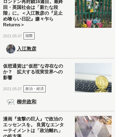
ロンドン再封鎖16週目。最終
回・英国社会は「新たな段
階」に。＜入江敦彦の『足止
め喰らい日記』嫌々乍ら
Returns＞
国際
2021.05.07
入江敦彦
仮想通貨は“仮想”な存在なの
か？ 拡大する現実世界への
影響
政治・経済
2021.05.07
柳井政和
漫画『進撃の巨人』で政治の
エッセンスを。 良質なエンタ
ーテイメントは「政治離れ」
の処方箋