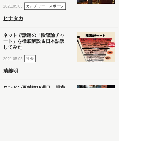
カルチャー・スポーツ
2021.05.03
ヒナタカ
ネットで話題の「陰謀論チャ
ート」を徹底解説＆日本語訳
してみた
社会
2021.05.03
清義明
ロンドン再封鎖15週目。肥満
やペットに現れ出したニュー
ノーマル社会の歪み＜入江敦
彦の『足止め喰らい日記』
嫌々乍らReturns＞
社会
2021.05.02
入江敦彦