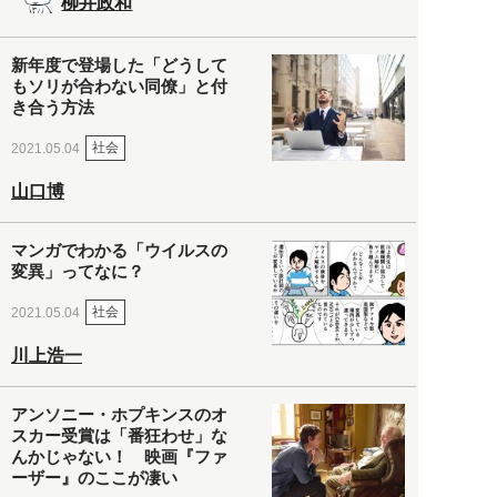
柳井政和
新年度で登場した「どうして
もソリが合わない同僚」と付
き合う方法
社会
2021.05.04
山口博
マンガでわかる「ウイルスの
変異」ってなに？
社会
2021.05.04
川上浩一
アンソニー・ホプキンスのオ
スカー受賞は「番狂わせ」な
んかじゃない！ 映画『ファ
ーザー』のここが凄い