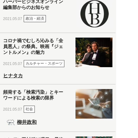
ハーバービジネスオンライン
編集部からのお知らせ
政治・経済
2021.05.07
コロナ禍でむしろ沁みる「全
員悪人」の祭典。映画『ジェ
ントルメン』の魅力
カルチャー・スポーツ
2021.05.07
ヒナタカ
頻発する「検索汚染」とキー
ワードによる検索の限界
社会
2021.05.07
柳井政和