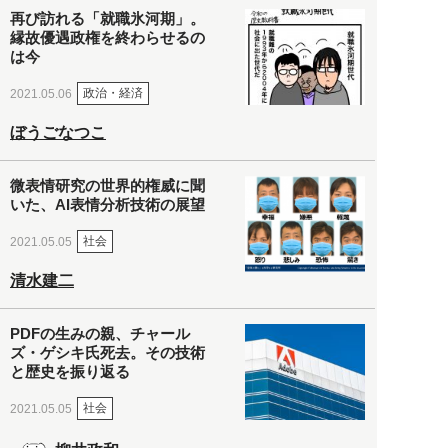
再び訪れる「就職氷河期」。
縁故優遇政権を終わらせるの
は今
政治・経済
2021.05.06
ぼうごなつこ
微表情研究の世界的権威に聞
いた、AI表情分析技術の展望
社会
2021.05.05
清水建二
PDFの生みの親、チャール
ズ・ゲシキ氏死去。その技術
と歴史を振り返る
社会
2021.05.05