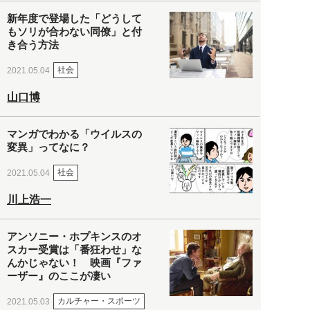
新年度で登場した「どうして
もソリが合わない同僚」と付
き合う方法
社会
2021.05.04
山口博
マンガでわかる「ウイルスの
変異」ってなに？
社会
2021.05.04
川上浩一
アンソニー・ホプキンスのオ
スカー受賞は「番狂わせ」な
んかじゃない！ 映画『ファ
ーザー』のここが凄い
カルチャー・スポーツ
2021.05.03