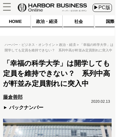
▶PC版
HOME
政治・経済
社会
国際
ハーバー・ビジネス・オンライン
政治・経済
「幸福の科学大学」は
開学しても定員を維持できない？ 系列中高が軒並み定員割れに突入中
「幸福の科学大学」は開学しても
定員を維持できない？ 系列中高
が軒並み定員割れに突入中
藤倉善郎
2020.02.13
バックナンバー