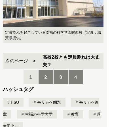
定員割れを起こしている幸福の科学学園関西校（写真：滋
賀県提供）
高校2校とも定員割れは大丈
次のページ
夫？
1
2
3
4
ハッシュタグ
HSU
モリカケ問題
モリカケ新
章
幸福の科学大学
教育
萩
生田光一