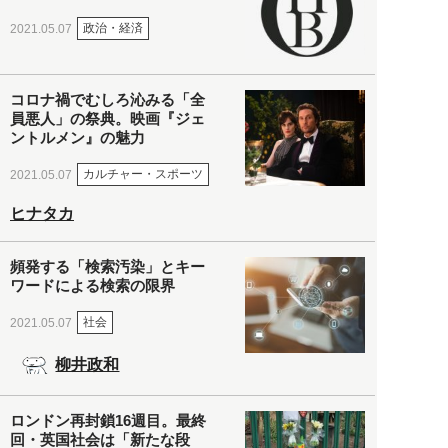
政治・経済
2021.05.07
コロナ禍でむしろ沁みる「全
員悪人」の祭典。映画『ジェ
ントルメン』の魅力
カルチャー・スポーツ
2021.05.07
ヒナタカ
頻発する「検索汚染」とキー
ワードによる検索の限界
社会
2021.05.07
柳井政和
ロンドン再封鎖16週目。最終
回・英国社会は「新たな段