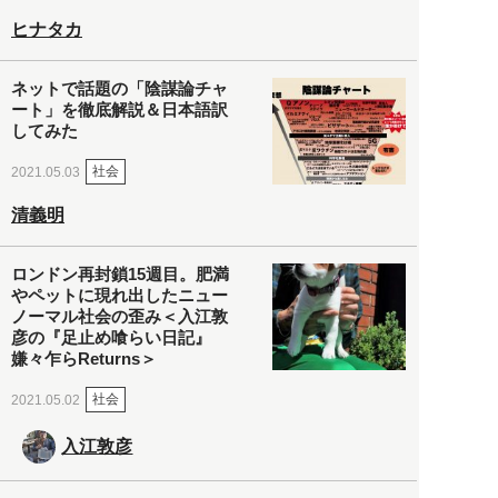
ヒナタカ
ネットで話題の「陰謀論チャ
ート」を徹底解説＆日本語訳
してみた
社会
2021.05.03
清義明
ロンドン再封鎖15週目。肥満
やペットに現れ出したニュー
ノーマル社会の歪み＜入江敦
彦の『足止め喰らい日記』
嫌々乍らReturns＞
社会
2021.05.02
入江敦彦