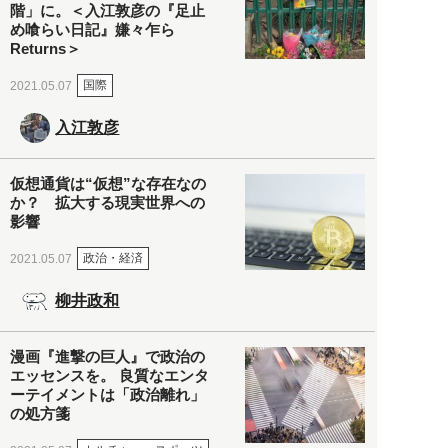
階」に。＜入江敦彦の『足止
め喰らい日記』嫌々乍ら
Returns＞
国際
2021.05.07
入江敦彦
仮想通貨は“仮想”な存在なの
か？ 拡大する現実世界への
影響
政治・経済
2021.05.07
柳井政和
漫画『進撃の巨人』で政治の
エッセンスを。 良質なエンタ
ーテイメントは「政治離れ」
の処方箋