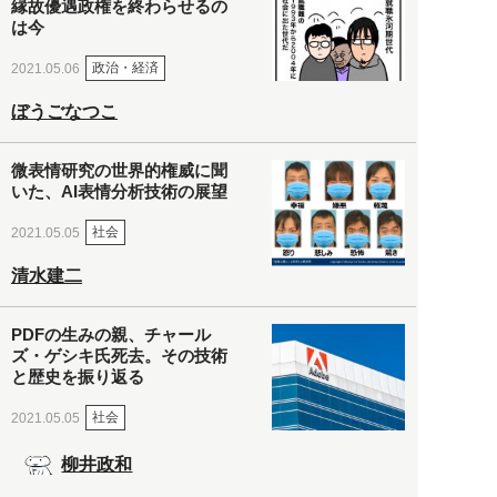
縁故優遇政権を終わらせるの
は今
政治・経済
2021.05.06
ぼうごなつこ
微表情研究の世界的権威に聞
いた、AI表情分析技術の展望
社会
2021.05.05
清水建二
PDFの生みの親、チャール
ズ・ゲシキ氏死去。その技術
と歴史を振り返る
社会
2021.05.05
柳井政和