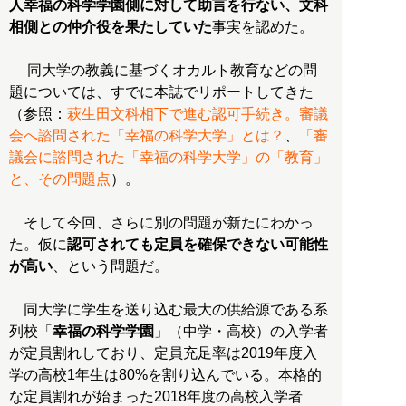
人幸福の科学学園側に対して助言を行ない、文科
相側との仲介役を果たしていた
事実を認めた。
同大学の教義に基づくオカルト教育などの問
題については、すでに本誌でリポートしてきた
（参照：
萩生田文科相下で進む認可手続き。審議
会へ諮問された「幸福の科学大学」とは？
、
「審
議会に諮問された「幸福の科学大学」の「教育」
と、その問題点
）。
そして今回、さらに別の問題が新たにわかっ
た。仮に
認可されても定員を確保できない可能性
が高い
、という問題だ。
同大学に学生を送り込む最大の供給源である系
列校「
幸福の科学学園
」（中学・高校）の入学者
が定員割れしており、定員充足率は2019年度入
学の高校1年生は80%を割り込んでいる。本格的
な定員割れが始まった2018年度の高校入学者