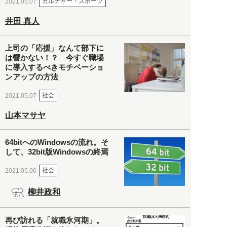
カルチャー・スポーツ
2021.05.07
井田 真人
上司の「応援」なんて部下に
は響かない！？ 今すぐ職場
に導入するべきモチベーショ
ンアップの方法
社会
2021.05.07
山本マサヤ
64bitへのWindowsの流れ。そ
して、32bit版Windowsの終焉
社会
2021.05.06
柳井政和
再び訪れる「就職氷河期」。