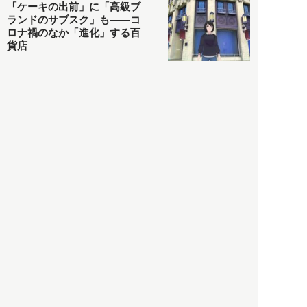
「ケーキの出前」に「高級ブ
ランドのサブスク」も――コ
ロナ禍のなか「進化」する百
貨店
政治・経済
2021.05.02
都市商業研究所
「高度外国人材」という言葉
に潜む欺瞞と、日本が搾取し
依存する圧倒的多数の外国人
労働者の実像とは？
社会
2021.05.01
月刊日本
以前の記事をもっと見る