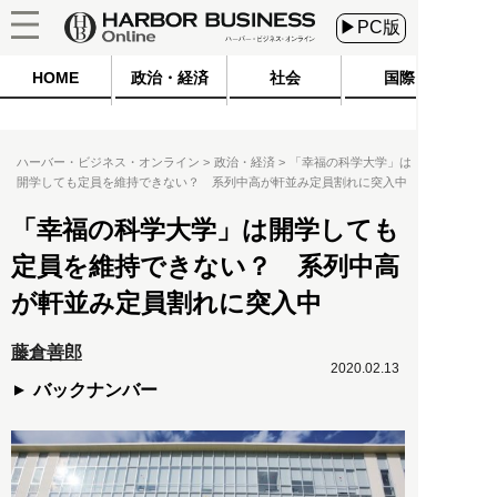
▶PC版
HOME
政治・経済
社会
国際
ハーバー・ビジネス・オンライン
政治・経済
「幸福の科学大学」は
開学しても定員を維持できない？ 系列中高が軒並み定員割れに突入中
「幸福の科学大学」は開学しても
定員を維持できない？ 系列中高
が軒並み定員割れに突入中
藤倉善郎
2020.02.13
バックナンバー