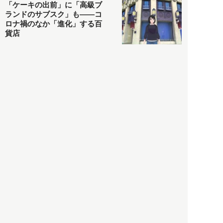
「ケーキの出前」に「高級ブ
ランドのサブスク」も――コ
ロナ禍のなか「進化」する百
貨店
政治・経済
2021.05.02
都市商業研究所
「高度外国人材」という言葉
に潜む欺瞞と、日本が搾取し
依存する圧倒的多数の外国人
労働者の実像とは？
社会
2021.05.01
月刊日本
以前の記事をもっと見る