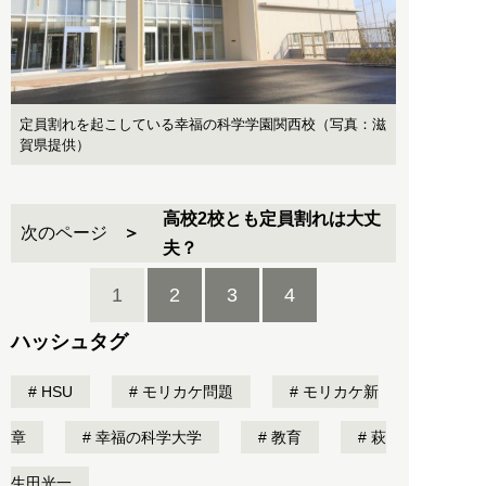
定員割れを起こしている幸福の科学学園関西校（写真：滋
賀県提供）
高校2校とも定員割れは大丈
次のページ
夫？
1
2
3
4
ハッシュタグ
HSU
モリカケ問題
モリカケ新
章
幸福の科学大学
教育
萩
生田光一