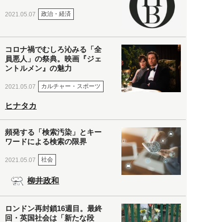
政治・経済
2021.05.07
コロナ禍でむしろ沁みる「全
員悪人」の祭典。映画『ジェ
ントルメン』の魅力
カルチャー・スポーツ
2021.05.07
ヒナタカ
頻発する「検索汚染」とキー
ワードによる検索の限界
社会
2021.05.07
柳井政和
ロンドン再封鎖16週目。最終
回・英国社会は「新たな段