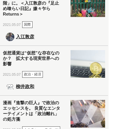
階」に。＜入江敦彦の『足止
め喰らい日記』嫌々乍ら
Returns＞
国際
2021.05.07
入江敦彦
仮想通貨は“仮想”な存在なの
か？ 拡大する現実世界への
影響
政治・経済
2021.05.07
柳井政和
漫画『進撃の巨人』で政治の
エッセンスを。 良質なエンタ
ーテイメントは「政治離れ」
の処方箋