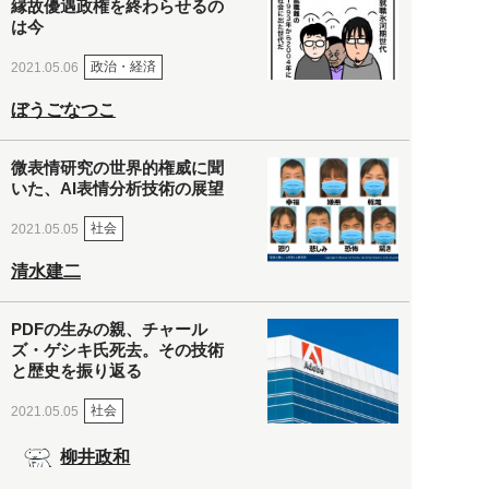
縁故優遇政権を終わらせるの
は今
政治・経済
2021.05.06
ぼうごなつこ
微表情研究の世界的権威に聞
いた、AI表情分析技術の展望
社会
2021.05.05
清水建二
PDFの生みの親、チャール
ズ・ゲシキ氏死去。その技術
と歴史を振り返る
社会
2021.05.05
柳井政和