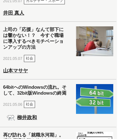
カルチャー・スポーツ
2021.05.07
井田 真人
上司の「応援」なんて部下に
は響かない！？ 今すぐ職場
に導入するべきモチベーショ
ンアップの方法
社会
2021.05.07
山本マサヤ
64bitへのWindowsの流れ。そ
して、32bit版Windowsの終焉
社会
2021.05.06
柳井政和
再び訪れる「就職氷河期」。