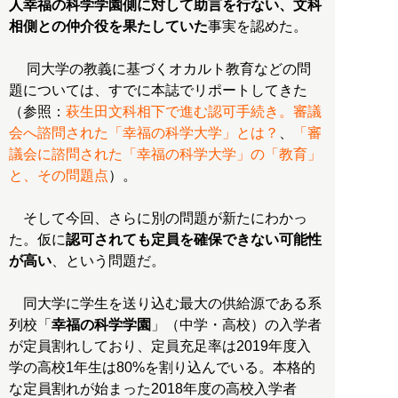
人幸福の科学学園側に対して助言を行ない、文科
相側との仲介役を果たしていた
事実を認めた。
同大学の教義に基づくオカルト教育などの問
題については、すでに本誌でリポートしてきた
（参照：
萩生田文科相下で進む認可手続き。審議
会へ諮問された「幸福の科学大学」とは？
、
「審
議会に諮問された「幸福の科学大学」の「教育」
と、その問題点
）。
そして今回、さらに別の問題が新たにわかっ
た。仮に
認可されても定員を確保できない可能性
が高い
、という問題だ。
同大学に学生を送り込む最大の供給源である系
列校「
幸福の科学学園
」（中学・高校）の入学者
が定員割れしており、定員充足率は2019年度入
学の高校1年生は80%を割り込んでいる。本格的
な定員割れが始まった2018年度の高校入学者