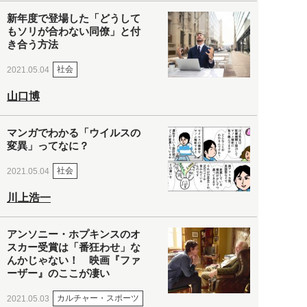
新年度で登場した「どうして
もソリが合わない同僚」と付
き合う方法
社会
2021.05.04
山口博
マンガでわかる「ウイルスの
変異」ってなに？
社会
2021.05.04
川上浩一
アンソニー・ホプキンスのオ
スカー受賞は「番狂わせ」な
んかじゃない！ 映画『ファ
ーザー』のここが凄い
カルチャー・スポーツ
2021.05.03