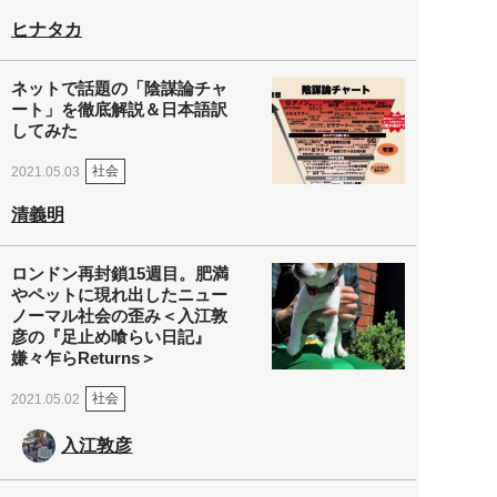
ヒナタカ
ネットで話題の「陰謀論チャ
ート」を徹底解説＆日本語訳
してみた
社会
2021.05.03
清義明
ロンドン再封鎖15週目。肥満
やペットに現れ出したニュー
ノーマル社会の歪み＜入江敦
彦の『足止め喰らい日記』
嫌々乍らReturns＞
社会
2021.05.02
入江敦彦