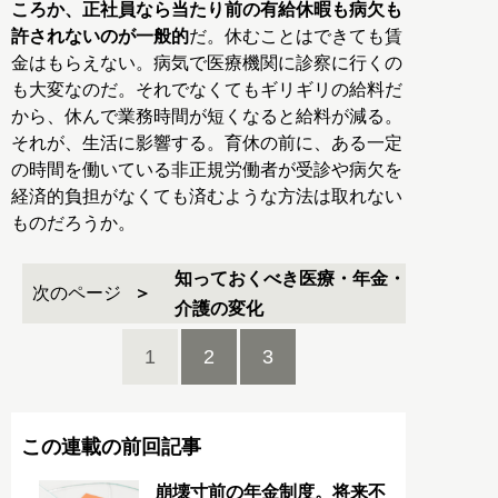
ころか、正社員なら当たり前の有給休暇も病欠も
許されないのが一般的
だ。休むことはできても賃
金はもらえない。病気で医療機関に診察に行くの
も大変なのだ。それでなくてもギリギリの給料だ
から、休んで業務時間が短くなると給料が減る。
それが、生活に影響する。育休の前に、ある一定
の時間を働いている非正規労働者が受診や病欠を
経済的負担がなくても済むような方法は取れない
ものだろうか。
知っておくべき医療・年金・
次のページ
介護の変化
1
2
3
この連載の前回記事
崩壊寸前の年金制度。将来不