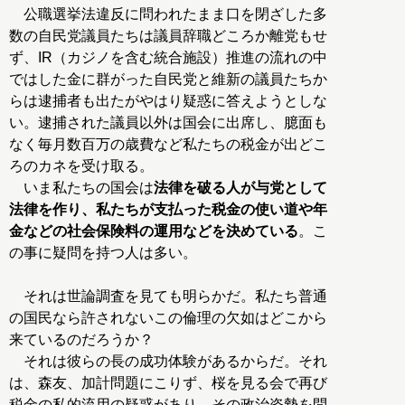
公職選挙法違反に問われたまま口を閉ざした多
数の自民党議員たちは議員辞職どころか離党もせ
ず、IR（カジノを含む統合施設）推進の流れの中
ではした金に群がった自民党と維新の議員たちか
らは逮捕者も出たがやはり疑惑に答えようとしな
い。逮捕された議員以外は国会に出席し、臆面も
なく毎月数百万の歳費など私たちの税金が出どこ
ろのカネを受け取る。
いま私たちの国会は
法律を破る人が与党として
法律を作り、私たちが支払った税金の使い道や年
金などの社会保険料の運用などを決めている
。こ
の事に疑問を持つ人は多い。
それは世論調査を見ても明らかだ。私たち普通
の国民なら許されないこの倫理の欠如はどこから
来ているのだろうか？
それは彼らの長の成功体験があるからだ。それ
は、森友、加計問題にこりず、桜を見る会で再び
税金の私的流用の疑惑があり、その政治姿勢を問