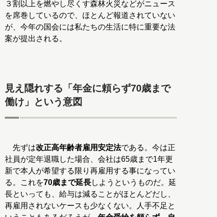
３割以上を燃やし尽くす森林火災などがニュース
を席巻しているので、ほとんど報道されていない
が、今年の国会には私たちの生活に特に重要な法
案が提出される。
見え隠れする「年金に頼らず70歳まで
働け」という意図
先ずは
改正高年齢者雇用安定法
である。今は正
社員が定年退職した場合、会社は65歳まで1年更
新で本人が希望する限り再雇用する事になってい
る。これを
70歳まで延長
しようというものだ。延
長といっても、給与は減ることがほとんどだし、
再雇用されないケースも少なくない。人手不足と