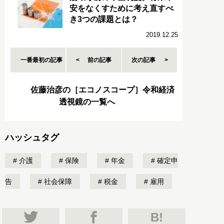
安をなくすために考え直すべ
き3つの課題とは？
2019.12.25
一番最初の記事
前の記事
次の記事
佐藤治彦の［エコノスコープ］令和経済
透視鏡の一覧へ
ハッシュタグ
介護
保険
年金
確定申
告
社会保障
税金
雇用
B!