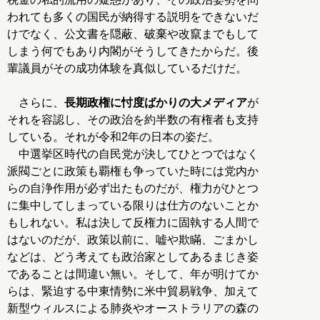
われても多くの国民が納得する説明をできないだ
けでなく、公文書を隠蔽、破棄や改竄までもして
しまう何でもあり内閣がそうしてきたからだ。後
輩議員がその成功体験を真似しているだけだ。
さらに、
長期政権に忖度ばかりの大メディア
が
それを容認し、その政治を約半数の有権者も支持
している。それが令和2年の日本の姿だ。
中選挙区時代の自民党が決してひとつではなく
派閥ごとに政策も覇権も争っていた時には党内か
らの自浄作用が必ず出たものだが、権力がひとつ
に集中してしまっている限りは仕方のないことか
もしれない。私は決して反権力に固執する人間で
はないのだが、政策以前に、嘘や欺瞞、ごまかし
などは、どう考えても政治家としてあるまじき姿
であることは間違い無い。そして、年が明けてか
らは、緊迫する中東情勢に米中貿易戦争、加えて
新型ウィルスによる肺炎やオーストラリアの森の