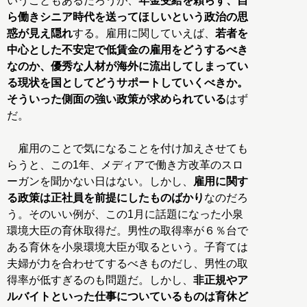
いうこともあるだろうが、
年金受給を頼らず、自
ら働きシニア時代を送ってほしいという政治の思
惑が見え隠れ
する。雇用に関していえば、
若者を
中心とした不安定で低賃金の雇用をどうするべき
なのか、優秀な人材が海外に流出してしまってい
る現状を国としてどうサポートしていくべきか。
そういった側面の強い政策が求められている
はず
だ。
雇用のことで気になることを付け加えさせても
らうと、この1年、メディアで働き方改革のスロ
ーガンを聞かない日はない。しかし、
雇用に関す
る政策は正社員を前提にしたものばかり
なのだろ
う。そのいい例が、この1月に話題になった小泉
環境大臣の育休取得だ。男性の取得率が６％台で
ある育休を小泉環境大臣が取るという。子育ては
夫婦が力を合わせてするべきものだし、男性の取
得率が低すぎるのも問題だ。しかし、
非正規やア
ルバイトといった仕事についているものは育休ど