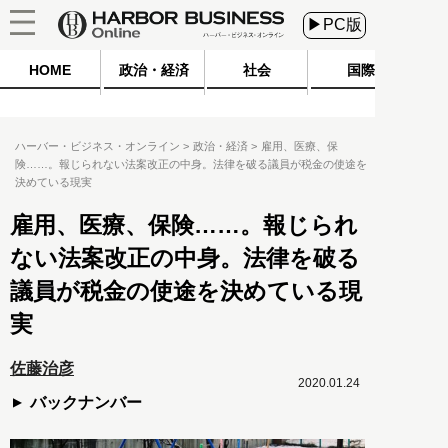
▶PC版
HOME
政治・経済
社会
国際
ハーバー・ビジネス・オンライン
政治・経済
雇用、医療、保
険……。報じられない法案改正の中身。法律を破る議員が税金の使途を
決めている現実
雇用、医療、保険……。報じられ
ない法案改正の中身。法律を破る
議員が税金の使途を決めている現
実
佐藤治彦
2020.01.24
バックナンバー