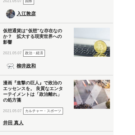
国際
2021.05.07
入江敦彦
仮想通貨は“仮想”な存在なの
か？ 拡大する現実世界への
影響
政治・経済
2021.05.07
柳井政和
漫画『進撃の巨人』で政治の
エッセンスを。 良質なエンタ
ーテイメントは「政治離れ」
の処方箋
カルチャー・スポーツ
2021.05.07
井田 真人