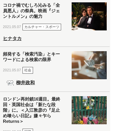
コロナ禍でむしろ沁みる「全
員悪人」の祭典。映画『ジェ
ントルメン』の魅力
カルチャー・スポーツ
2021.05.07
ヒナタカ
頻発する「検索汚染」とキー
ワードによる検索の限界
社会
2021.05.07
柳井政和
ロンドン再封鎖16週目。最終
回・英国社会は「新たな段
階」に。＜入江敦彦の『足止
め喰らい日記』嫌々乍ら
Returns＞