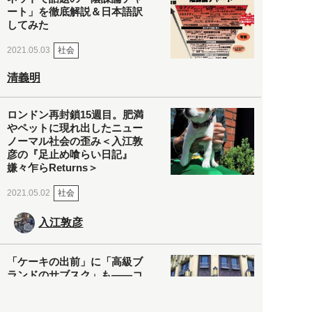
ート」を徹底解説＆日本語訳
してみた
社会
2021.05.03
清義明
ロンドン再封鎖15週目。肥満
やペットに現れ出したニュー
ノーマル社会の歪み＜入江敦
彦の『足止め喰らい日記』
嫌々乍らReturns＞
社会
2021.05.02
入江敦彦
「ケーキの出前」に「高級ブ
ランドのサブスク」も――コ
ロナ禍のなか「進化」する百
貨店