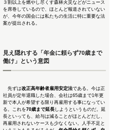
３割以上を燃やし尽くす森林火災などがニュース
を席巻しているので、ほとんど報道されていない
が、今年の国会には私たちの生活に特に重要な法
案が提出される。
見え隠れする「年金に頼らず70歳まで
働け」という意図
先ずは
改正高年齢者雇用安定法
である。今は正
社員が定年退職した場合、会社は65歳まで1年更
新で本人が希望する限り再雇用する事になってい
る。これを
70歳まで延長
しようというものだ。延
長といっても、給与は減ることがほとんどだし、
再雇用されないケースも少なくない。人手不足と