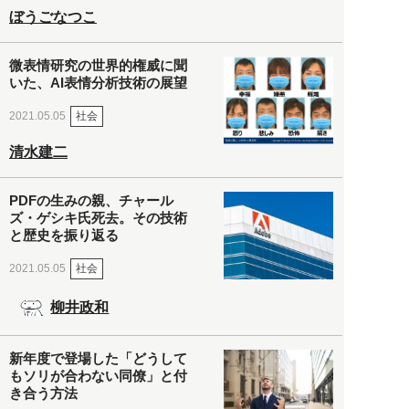
ぼうごなつこ
微表情研究の世界的権威に聞
いた、AI表情分析技術の展望
社会
2021.05.05
清水建二
PDFの生みの親、チャール
ズ・ゲシキ氏死去。その技術
と歴史を振り返る
社会
2021.05.05
柳井政和
新年度で登場した「どうして
もソリが合わない同僚」と付
き合う方法