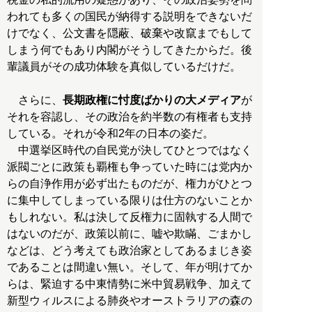
われても多くの国民が納得する説明をできないだ
けでなく、公文書を隠蔽、破棄や改竄までもして
しまう何でもあり内閣がそうしてきたからだ。後
輩議員がその成功体験を真似しているだけだ。
さらに、
長期政権に忖度ばかりの大メディア
が
それを容認し、その政治を約半数の有権者も支持
している。それが令和2年の日本の姿だ。
中選挙区時代の自民党が決してひとつではなく
派閥ごとに政策も覇権も争っていた時には党内か
らの自浄作用が必ず出たものだが、権力がひとつ
に集中してしまっている限りは仕方のないことか
もしれない。私は決して反権力に固執する人間で
はないのだが、政策以前に、嘘や欺瞞、ごまかし
などは、どう考えても政治家としてあるまじき姿
であることは間違い無い。そして、年が明けてか
らは、緊迫する中東情勢に米中貿易戦争、加えて
新型ウィルスによる肺炎やオーストラリアの森の