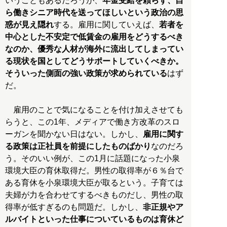
いうこともあるだろうが、
年金受給を頼らず、自
ら働きシニア時代を送ってほしいという政治の思
惑が見え隠れ
する。雇用に関していえば、
若者を
中心とした不安定で低賃金の雇用をどうするべき
なのか、優秀な人材が海外に流出してしまってい
る現状を国としてどうサポートしていくべきか。
そういった側面の強い政策が求められている
はず
だ。
雇用のことで気になることを付け加えさせても
らうと、この1年、メディアで働き方改革のスロ
ーガンを聞かない日はない。しかし、
雇用に関す
る政策は正社員を前提にしたものばかり
なのだろ
う。そのいい例が、この1月に話題になった小泉
環境大臣の育休取得だ。男性の取得率が６％台で
ある育休を小泉環境大臣が取るという。子育ては
夫婦が力を合わせてするべきものだし、男性の取
得率が低すぎるのも問題だ。しかし、
非正規やア
ルバイトといった仕事についているものは育休ど