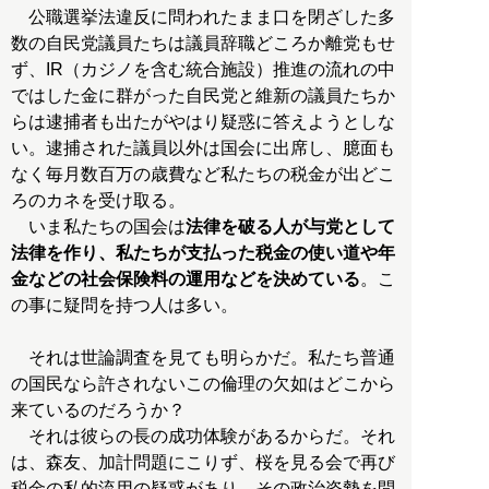
公職選挙法違反に問われたまま口を閉ざした多
数の自民党議員たちは議員辞職どころか離党もせ
ず、IR（カジノを含む統合施設）推進の流れの中
ではした金に群がった自民党と維新の議員たちか
らは逮捕者も出たがやはり疑惑に答えようとしな
い。逮捕された議員以外は国会に出席し、臆面も
なく毎月数百万の歳費など私たちの税金が出どこ
ろのカネを受け取る。
いま私たちの国会は
法律を破る人が与党として
法律を作り、私たちが支払った税金の使い道や年
金などの社会保険料の運用などを決めている
。こ
の事に疑問を持つ人は多い。
それは世論調査を見ても明らかだ。私たち普通
の国民なら許されないこの倫理の欠如はどこから
来ているのだろうか？
それは彼らの長の成功体験があるからだ。それ
は、森友、加計問題にこりず、桜を見る会で再び
税金の私的流用の疑惑があり、その政治姿勢を問