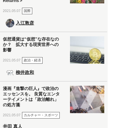
Returns＞
国際
2021.05.07
入江敦彦
仮想通貨は“仮想”な存在なの
か？ 拡大する現実世界への
影響
政治・経済
2021.05.07
柳井政和
漫画『進撃の巨人』で政治の
エッセンスを。 良質なエンタ
ーテイメントは「政治離れ」
の処方箋
カルチャー・スポーツ
2021.05.07
井田 真人