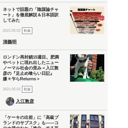
ネットで話題の「陰謀論チャ
ート」を徹底解説＆日本語訳
してみた
社会
2021.05.03
清義明
ロンドン再封鎖15週目。肥満
やペットに現れ出したニュー
ノーマル社会の歪み＜入江敦
彦の『足止め喰らい日記』
嫌々乍らReturns＞
社会
2021.05.02
入江敦彦
「ケーキの出前」に「高級ブ
ランドのサブスク」も――コ