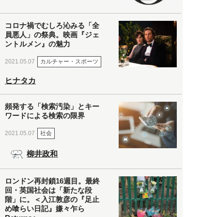
コロナ禍でむしろ沁みる「全
員悪人」の祭典。映画『ジェ
ントルメン』の魅力
カルチャー・スポーツ
2021.05.07
ヒナタカ
頻発する「検索汚染」とキー
ワードによる検索の限界
社会
2021.05.07
柳井政和
ロンドン再封鎖16週目。最終
回・英国社会は「新たな段
階」に。＜入江敦彦の『足止
め喰らい日記』嫌々乍ら