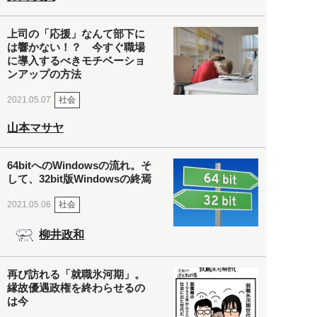
上司の「応援」なんて部下に
は響かない！？ 今すぐ職場
に導入するべきモチベーショ
ンアップの方法
社会
2021.05.07
山本マサヤ
64bitへのWindowsの流れ。そ
して、32bit版Windowsの終焉
社会
2021.05.06
柳井政和
再び訪れる「就職氷河期」。
縁故優遇政権を終わらせるの
は今