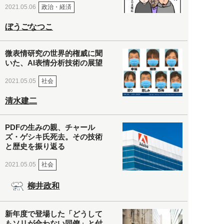
政治・経済
2021.05.06
ぼうごなつこ
微表情研究の世界的権威に聞
いた、AI表情分析技術の展望
社会
2021.05.05
清水建二
PDFの生みの親、チャール
ズ・ゲシキ氏死去。その技術
と歴史を振り返る
社会
2021.05.05
柳井政和
新年度で登場した「どうして
もソリが合わない同僚」と付