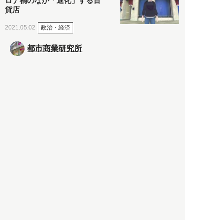
ロナ禍のなか「進化」する百
貨店
政治・経済
2021.05.02
都市商業研究所
「高度外国人材」という言葉
に潜む欺瞞と、日本が搾取し
依存する圧倒的多数の外国人
労働者の実像とは？
社会
2021.05.01
月刊日本
以前の記事をもっと見る