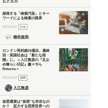
ヒナタカ
頻発する「検索汚染」とキー
ワードによる検索の限界
社会
2021.05.07
柳井政和
ロンドン再封鎖16週目。最終
回・英国社会は「新たな段
階」に。＜入江敦彦の『足止
め喰らい日記』嫌々乍ら
Returns＞
国際
2021.05.07
入江敦彦
仮想通貨は“仮想”な存在なの
か？ 拡大する現実世界への