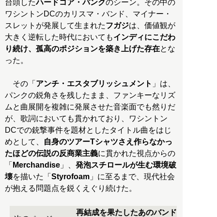
台頭した
ハードコア・パンク
のシーン。その中の
ワシントンDCのカリスマ・バンド、マイナー・
スレットが発展して生まれた
フガジ
は、価値観が
大きく逆転した時代においても
インディにこだわ
り続け、孤高のポジションを築き上げた存在
とな
った。
その「
アンチ・エスタブリッシュメント
」は、
パンクの鋭角さを残したまま、ファンキーなリズ
ムと曲展開を複雑に発展させた音楽面でも然りだ
が、歌詞においても貫かれており、ワシントン
DCでの銃撃事件を題材としたタイトル曲をはじ
めとして、
自身のツアーTシャツさえ作らなかっ
たほどの伝説の反商業主義
に貫かれた視点からの
「
Merchandise
」、
発泡スチロールが生む環境破
壊
を描いた「
Styrofoam
」に至るまで、現代社会
が抱える問題点を鋭くえぐり続けた。
再結成を果たしたあのバンド