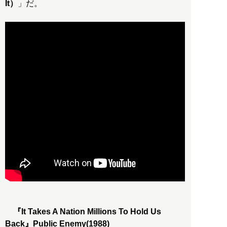
It）
」だ。
『It Takes A Nation Millions To Hold Us
Back』Public Enemy(1988)