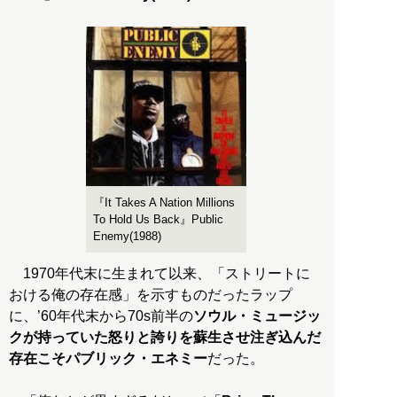
『It Takes A Nation Millions
To Hold Us Back』Public
Enemy(1988)
1970年代末に生まれて以来、「ストリートに
おける俺の存在感」を示すものだったラップ
に、’60年代末から70s前半の
ソウル・ミュージッ
クが持っていた怒りと誇りを蘇生させ注ぎ込んだ
存在こそパブリック・エネミー
だった。