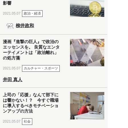
影響
政治・経済
2021.05.07
柳井政和
漫画『進撃の巨人』で政治の
エッセンスを。 良質なエンタ
ーテイメントは「政治離れ」
の処方箋
カルチャー・スポーツ
2021.05.07
井田 真人
上司の「応援」なんて部下に
は響かない！？ 今すぐ職場
に導入するべきモチベーショ
ンアップの方法
社会
2021.05.07