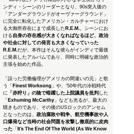
ンディ・シーンのリーダーとなり、90s突入後の
「アンダーグラウンドがオーヴァーグラウンド」
に完全に転化したアメリカン・カルチャーにおけ
る大御所存在にまで成長した
R.E.M.
。シーンにお
ける
自身の存在感が大きくなればなるほど、政治
や社会に対しての発言も大きくなっていった
R.E.M.
だが、本作はそんな彼らがインディで最後
に発表したアルバムであり、同時に明確な政治的
主張を始めた作品。
「誤った労働倫理がアメリカの間違いの元」と歌
う「
Finest Worksong
」や、’50年代の冷戦時代
に
「赤狩り」の陰で暗躍した上院議員を批判
した
「
Exhuming McCarthy
」なども光るが、最大の
聴きものであり、その後のUSロックのアンセム
となったのは、
政治腐敗や戦争、航空機事故や人
口爆発など当時の社会問題を攻撃し徹底的に皮肉
った
「
It’s The End Of The World (As We Know