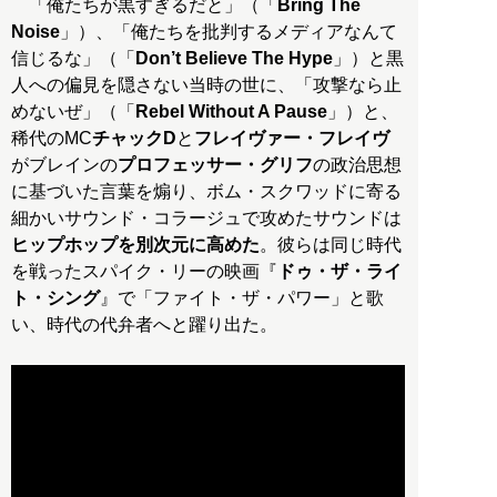
「俺たちが黒すぎるだと」（「
Bring The
Noise
」）、「俺たちを批判するメディアなんて
信じるな」（「
Don’t Believe The Hype
」）と黒
人への偏見を隠さない当時の世に、「攻撃なら止
めないぜ」（「
Rebel Without A Pause
」）と、
稀代のMC
チャックD
と
フレイヴァー・フレイヴ
がブレインの
プロフェッサー・グリフ
の政治思想
に基づいた言葉を煽り、ボム・スクワッドに寄る
細かいサウンド・コラージュで攻めたサウンドは
ヒップホップを別次元に高めた
。彼らは同じ時代
を戦ったスパイク・リーの映画『
ドゥ・ザ・ライ
ト・シング
』で「ファイト・ザ・パワー」と歌
い、時代の代弁者へと躍り出た。