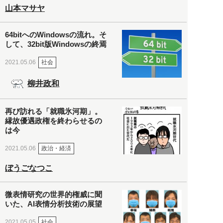
山本マサヤ
64bitへのWindowsの流れ。そ
して、32bit版Windowsの終焉
社会
2021.05.06
柳井政和
再び訪れる「就職氷河期」。
縁故優遇政権を終わらせるの
は今
政治・経済
2021.05.06
ぼうごなつこ
微表情研究の世界的権威に聞
いた、AI表情分析技術の展望
社会
2021.05.05