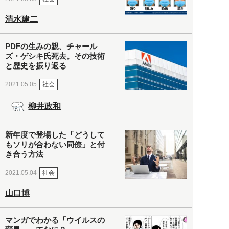
清水建二
PDFの生みの親、チャール
ズ・ゲシキ氏死去。その技術
と歴史を振り返る
社会
2021.05.05
柳井政和
新年度で登場した「どうして
もソリが合わない同僚」と付
き合う方法
社会
2021.05.04
山口博
マンガでわかる「ウイルスの