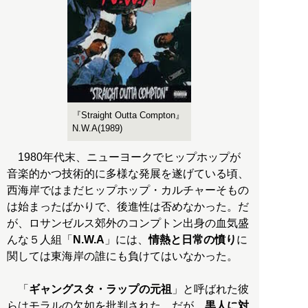
『Straight Outta Compton』
N.W.A(1989)
1980年代末、ニューヨークでヒップホップが
音楽的かつ技術的に多様な発展を遂げている頃、
西海岸ではまだヒップホップ・カルチャーそもの
は始まったばかりで、後進性は否めなかった。だ
が、ロサンゼルス郊外のコンプトン出身の血気盛
んな５人組「
N.W.A
」には、
情熱と日常の憤り
に
関しては東海岸の誰にも負けてはいなかった。
「
ギャングスタ・ラップの元祖
」と呼ばれた彼
らはモラルの欠如を批判された。だが、
黒人に対