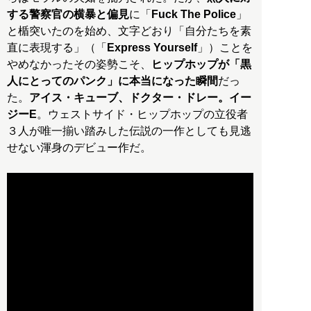
する警察官の横暴と偏見
に「
Fuck The Police
」
と楯突いたのを始め、文字どおり「自分たちを素
直に表現する」（「
Express Yourself
」）ことを
やめなかったその姿勢こそ、
ヒップホップが「黒
人にとってのパンク」に本当になった瞬間
だっ
た。
アイス・キューブ、ドクター・ドレー。イー
ジーE
。ウェストサイド・ヒップホップの立役者
３人が唯一揃い踏みした伝説の一作としても見逃
せない渾身のデビュー作だ。