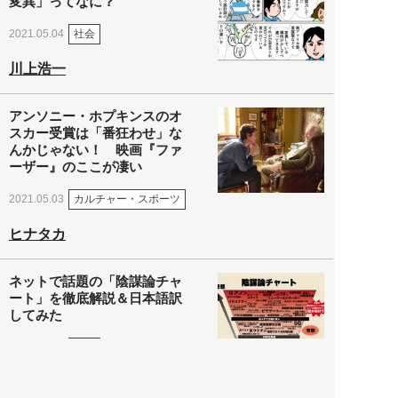
変異」ってなに？
社会
2021.05.04
川上浩一
アンソニー・ホプキンスのオ
スカー受賞は「番狂わせ」な
んかじゃない！ 映画『ファ
ーザー』のここが凄い
カルチャー・スポーツ
2021.05.03
ヒナタカ
ネットで話題の「陰謀論チャ
ート」を徹底解説＆日本語訳
してみた
社会
2021.05.03
清義明