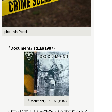
photo via Pexels
『Document』REM(1987)
『Document』R.E.M.(1987)
’80年代にアメリカ南部の小さな学生街からイ