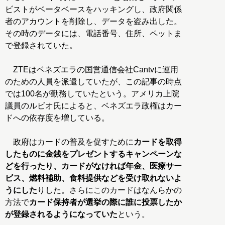
ビストがベータベースをハッキングし、政府関係
者のアカウントを削除し、データを盗み出した。
その時のデータには、電話番号、住所、ペットま
で登録されていた。
ZTEはベネズエラの国営通信会社Cantvに運用
のための人員を派遣していたが、この記事の時点
では100名が勤務していたという。アメリカ上院
議員のルビオ氏によると、ベネズエラ政権はカー
ドへの依存度を増している。
政府はカードの普及を促すために
カードを取得
したものに金銭をプレゼントするキャンペーンな
どを行ったり、カードがなければ年金、医療サー
ビス、燃料補助、食料提供などを受け取れないよ
うにした
りした。さらにこのカードはなんらかの
方法で
カード保持者が選挙の際に誰に投票したか
が登録されるようになっていた
という。