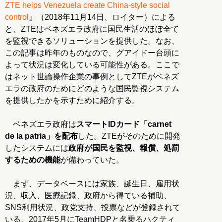
ZTE helps Venezuela create China-style social
control
』（2018年11月14日、ロイター）による
と、ZTEはベネズエラ政府に国民生活のほぼ全て
を監視できるソリューションを提供した。なお、
この記事は昨年のものなので、グアイドー台頭に
よって状況は変化している可能性がある。ここで
はネット世論操作企業の事例としてZTEがベネズ
エラの政府のためにどのような国民監視システム
を提供したかを示すために紹介する。
ベネズエラ政府は
スマートIDカード「carnet
de la patria」を配布
した。ZTEがそのために開発
したシステムには
政府が国民を監視、報償、処罰
するための機能
が備わっていた。
まず、データベースには家族、誕生日、雇用状
況、収入、医療記録、政府から得ている補助、
SNS利用状況、政党支持、投票などが登録されて
いる。2017年5月にTeamHDPと名乗るハクティ