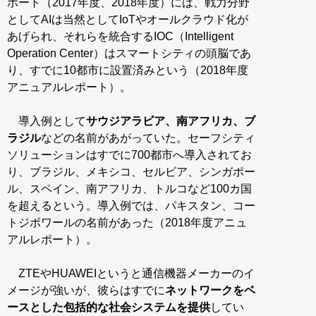
ポート（2017年度、2018年度）には、戦力分野
としてAIは当然としてIoTやオールクラウド化が
あげられ、それらを統合するIOC（Intelligent
Operation Center）はスマートシティの頭脳であ
り、すでに10都市に設置済みという（2018年度
アニュアルレポート）。
導入例として
サウジアラビア、南アフリカ、ブ
ラジル
などの名前があがっていた。セーフシティ
ソリューションはすでに700都市へ導入されてお
り、ブラジル、メキシコ、セルビア、シンガポー
ル、スペイン、南アフリカ、トルコなど100カ国
を超えるという。導入例では、パキスタン、コー
トジボワールの名前があった（2018年度アニュ
アルレポート）。
ZTEやHUAWEIというと通信機器メーカーのイ
メージが強いが、彼らはすでに
ネットワークをベ
ースとした包括的な社会システムを提供
してい