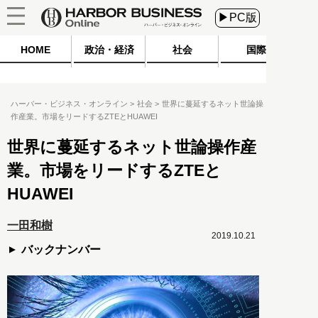
▶PC版
HOME
政治・経済
社会
国際
ハーバー・ビジネス・オンライン
社会
世界に蔓延するネット世論操
作産業。市場をリードするZTEとHUAWEI
世界に蔓延するネット世論操作産
業。市場をリードするZTEと
HUAWEI
一田和樹
2019.10.21
バックナンバー