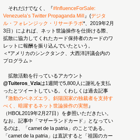
それだけでなく、『
#InfluenceForSale:
Venezuela’s Twitter Propaganda Mill
』(
デジタ
ル・フォレンジック・リサーチラボ
*、2019年2月
3日）によれば、ネット世論操作を仕掛ける際、
拡散に協力してくれたカード保持者のカードのワ
レットに報酬を振り込んでいたという。
＜*アメリカのシンクタンク、大西洋評議会内の
プログラム＞
拡散活動を行っているアカウント
@Tuiteros_Vzla
は1週間で5,800人に謝礼を支払
ったとツイートしている。くわしくは過去記事
『
激動のベネズエラ。斜陽国家の独裁者を支持す
べく、暗躍するネット世論操作の実態
』
（HBOL2019年2月27日）を参照いただきたい。
なお、記事中「マザーランドカード」となってい
るのは、「carnet de la patria」のことである。
「carnet de la patria」は直訳すると「祖国のカー