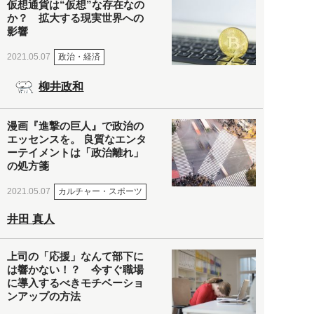
仮想通貨は“仮想”な存在なの
か？ 拡大する現実世界への
影響
政治・経済
2021.05.07
柳井政和
漫画『進撃の巨人』で政治の
エッセンスを。 良質なエンタ
ーテイメントは「政治離れ」
の処方箋
カルチャー・スポーツ
2021.05.07
井田 真人
上司の「応援」なんて部下に
は響かない！？ 今すぐ職場
に導入するべきモチベーショ
ンアップの方法