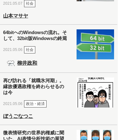
社会
2021.05.07
山本マサヤ
64bitへのWindowsの流れ。そ
して、32bit版Windowsの終焉
社会
2021.05.06
柳井政和
再び訪れる「就職氷河期」。
縁故優遇政権を終わらせるの
は今
政治・経済
2021.05.06
ぼうごなつこ
微表情研究の世界的権威に聞
いた、AI表情分析技術の展望