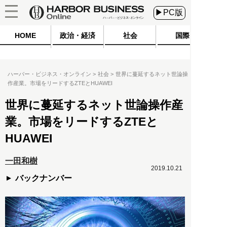
▶PC版
HOME
政治・経済
社会
国際
ハーバー・ビジネス・オンライン
社会
世界に蔓延するネット世論操
作産業。市場をリードするZTEとHUAWEI
世界に蔓延するネット世論操作産
業。市場をリードするZTEと
HUAWEI
一田和樹
2019.10.21
バックナンバー