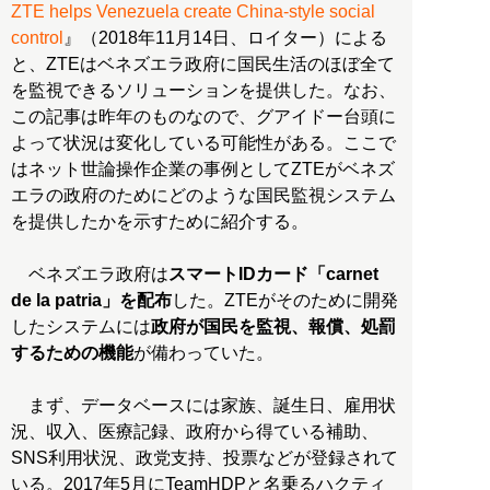
ZTE helps Venezuela create China-style social
control
』（2018年11月14日、ロイター）による
と、ZTEはベネズエラ政府に国民生活のほぼ全て
を監視できるソリューションを提供した。なお、
この記事は昨年のものなので、グアイドー台頭に
よって状況は変化している可能性がある。ここで
はネット世論操作企業の事例としてZTEがベネズ
エラの政府のためにどのような国民監視システム
を提供したかを示すために紹介する。
ベネズエラ政府は
スマートIDカード「carnet
de la patria」を配布
した。ZTEがそのために開発
したシステムには
政府が国民を監視、報償、処罰
するための機能
が備わっていた。
まず、データベースには家族、誕生日、雇用状
況、収入、医療記録、政府から得ている補助、
SNS利用状況、政党支持、投票などが登録されて
いる。2017年5月にTeamHDPと名乗るハクティ