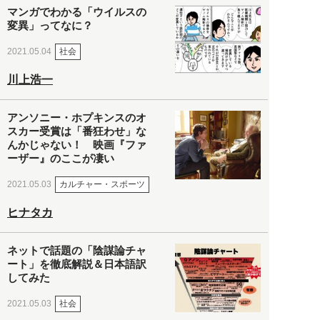
マンガでわかる「ウイルスの
変異」ってなに？
社会
2021.05.04
川上浩一
アンソニー・ホプキンスのオ
スカー受賞は「番狂わせ」な
んかじゃない！ 映画『ファ
ーザー』のここが凄い
カルチャー・スポーツ
2021.05.03
ヒナタカ
ネットで話題の「陰謀論チャ
ート」を徹底解説＆日本語訳
してみた
社会
2021.05.03