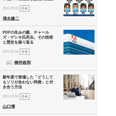
社会
2021.05.05
清水建二
PDFの生みの親、チャール
ズ・ゲシキ氏死去。その技術
と歴史を振り返る
社会
2021.05.05
柳井政和
新年度で登場した「どうして
もソリが合わない同僚」と付
き合う方法
社会
2021.05.04
山口博