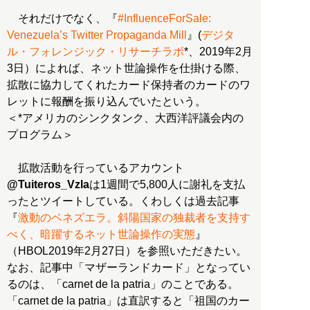
それだけでなく、『
#InfluenceForSale:
Venezuela’s Twitter Propaganda Mill
』(
デジタ
ル・フォレンジック・リサーチラボ
*、2019年2月
3日）によれば、ネット世論操作を仕掛ける際、
拡散に協力してくれたカード保持者のカードのワ
レットに報酬を振り込んでいたという。
＜*アメリカのシンクタンク、大西洋評議会内の
プログラム＞
拡散活動を行っているアカウント
@Tuiteros_Vzla
は1週間で5,800人に謝礼を支払
ったとツイートしている。くわしくは過去記事
『
激動のベネズエラ。斜陽国家の独裁者を支持す
べく、暗躍するネット世論操作の実態
』
（HBOL2019年2月27日）を参照いただきたい。
なお、記事中「マザーランドカード」となってい
るのは、「carnet de la patria」のことである。
「carnet de la patria」は直訳すると「祖国のカー