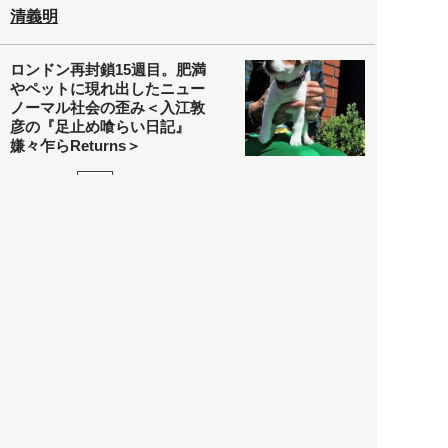
清義明
ロンドン再封鎖15週目。肥満
やペットに現れ出したニュー
ノーマル社会の歪み＜入江敦
彦の『足止め喰らい日記』
嫌々乍らReturns＞
社会
2021.05.02
入江敦彦
「ケーキの出前」に「高級ブ
ランドのサブスク」も――コ
ロナ禍のなか「進化」する百
貨店
政治・経済
2021.05.02
都市商業研究所