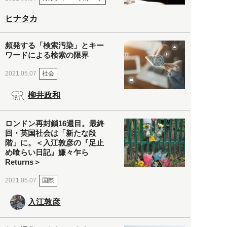
ヒナタカ
頻発する「検索汚染」とキー
ワードによる検索の限界
社会
2021.05.07
柳井政和
ロンドン再封鎖16週目。最終
回・英国社会は「新たな段
階」に。＜入江敦彦の『足止
め喰らい日記』嫌々乍ら
Returns＞
国際
2021.05.07
入江敦彦