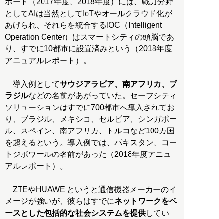
ポート（2017年度、2018年度）には、戦力分野
としてAIは当然としてIoTやオールクラウド化が
あげられ、それらを統合するIOC（Intelligent
Operation Center）はスマートシティの頭脳であ
り、すでに10都市に設置済みという（2018年度
アニュアルレポート）。
導入例として
サウジアラビア、南アフリカ、ブ
ラジル
などの名前があがっていた。セーフシティ
ソリューションはすでに700都市へ導入されてお
り、ブラジル、メキシコ、セルビア、シンガポー
ル、スペイン、南アフリカ、トルコなど100カ国
を超えるという。導入例では、パキスタン、コー
トジボワールの名前があった（2018年度アニュ
アルレポート）。
ZTEやHUAWEIというと通信機器メーカーのイ
メージが強いが、彼らはすでに
ネットワークをベ
ースとした包括的な社会システムを提供
してい