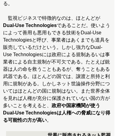
る。
監視ビジネスで特徴的なのは、ほとんどが
Dual-Use Technologies
であることだ。使いよう
によって善用も悪用もできる技術をDual-Use
Technologiesと呼び、事業者はあくまでも道具を
販売しているだけという。しかし強力なDual-
Use Technologiesには政府による規制あるいは事
業者による自主規制が不可欠である。たとえば銃
器は人の命を救うこともあるが、奪うこともある
武器である。ほとんどの国では、譲渡と所持と利
用に規制がある。しかしネット世論操作分野につ
いてはほとんどの国に規制はない。また世界全体
を見れば人権が充分に保護されていない国の方が
多いことを考えると、
政府や国家機関が使う
Dual-Use Technologiesは人権への脅威になり得
る可能性の方が高い
。
世界に販売されるネット監視