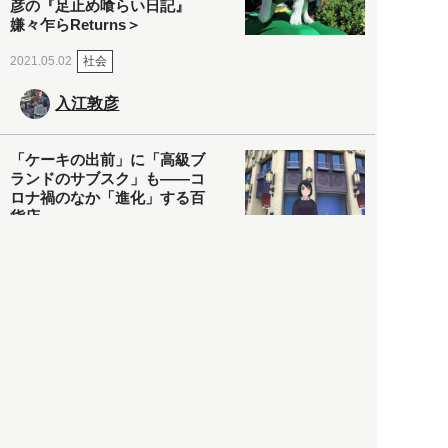
彦の『足止め喰らい日記』
嫌々乍らReturns＞
社会
2021.05.02
入江敦彦
「ケーキの出前」に「高級ブ
ランドのサブスク」も――コ
ロナ禍のなか「進化」する百
貨店
政治・経済
2021.05.02
都市商業研究所
「高度外国人材」という言葉
に潜む欺瞞と、日本が搾取し
依存する圧倒的多数の外国人
労働者の実像とは？
社会
2021.05.01