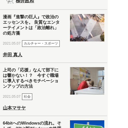
柳井政和
漫画『進撃の巨人』で政治の
エッセンスを。 良質なエンタ
ーテイメントは「政治離れ」
の処方箋
カルチャー・スポーツ
2021.05.07
井田 真人
上司の「応援」なんて部下に
は響かない！？ 今すぐ職場
に導入するべきモチベーショ
ンアップの方法
社会
2021.05.07
山本マサヤ
64bitへのWindowsの流れ。そ