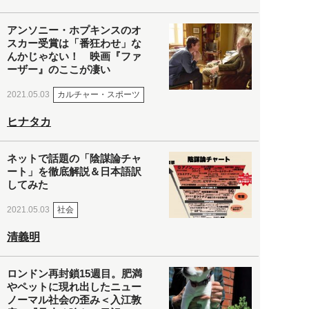
アンソニー・ホプキンスのオ
スカー受賞は「番狂わせ」な
んかじゃない！ 映画『ファ
ーザー』のここが凄い
カルチャー・スポーツ
2021.05.03
ヒナタカ
ネットで話題の「陰謀論チャ
ート」を徹底解説＆日本語訳
してみた
社会
2021.05.03
清義明
ロンドン再封鎖15週目。肥満
やペットに現れ出したニュー
ノーマル社会の歪み＜入江敦