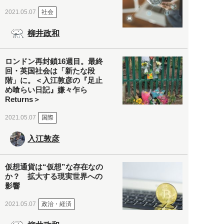
社会
2021.05.07
柳井政和
ロンドン再封鎖16週目。最終
回・英国社会は「新たな段
階」に。＜入江敦彦の『足止
め喰らい日記』嫌々乍ら
Returns＞
国際
2021.05.07
入江敦彦
仮想通貨は“仮想”な存在なの
か？ 拡大する現実世界への
影響
政治・経済
2021.05.07