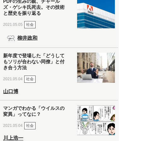
PDFの生みの親、チャール
ズ・ゲシキ氏死去。その技術
と歴史を振り返る
社会
2021.05.05
柳井政和
新年度で登場した「どうして
もソリが合わない同僚」と付
き合う方法
社会
2021.05.04
山口博
マンガでわかる「ウイルスの
変異」ってなに？
社会
2021.05.04
川上浩一