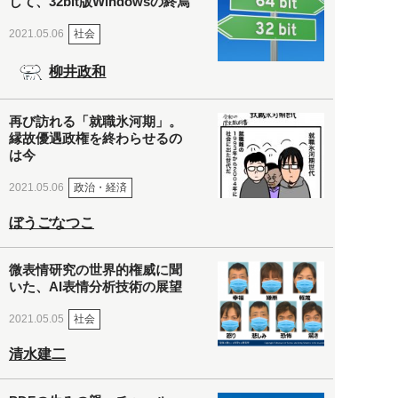
して、32bit版Windowsの終焉
社会
2021.05.06
柳井政和
再び訪れる「就職氷河期」。
縁故優遇政権を終わらせるの
は今
政治・経済
2021.05.06
ぼうごなつこ
微表情研究の世界的権威に聞
いた、AI表情分析技術の展望
社会
2021.05.05
清水建二