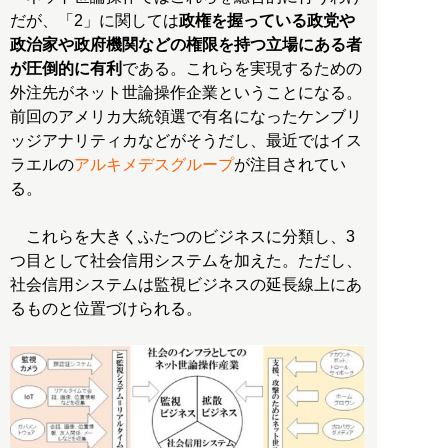
だが、「2」に関しては
政権を握っている政党や
政治家や政府機関などの権限を持つ立場にある者
が圧倒的に有利
である。これらを実現するための
外注先がネット世論操作企業ということになる。
前回のアメリカ大統領選で有名になったケンブリ
ッジアナリティカなどがそうだし、最近ではイス
ラエルの
アルキメデスグループ
が注目されてい
る。
これらを大きくふたつのビジネスに分類し、3
つ目として社会信用システムを加えた。ただし、
社会信用システムは監視ビジネスの延長線上にあ
るものと位置づけられる。