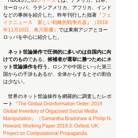
HBOLのこの
シリーズ
では、アメリカ、日本、
ヨーロッパ、ラテンアメリカ、アフリカ、インド
などの事例を紹介した。昨年刊行した拙著
『フェ
イクニュース 新しい戦略的戦争兵器』（2018
年11月10日、角川新書）
では東南アジアとヨー
ロッパを中心に紹介した。
ネット世論操作で圧倒的に多いのは自国内に向
けてのもの
である。
候補者が選挙に勝つためにネ
ット世論操作を行う
。ロシアや中国といった第三
国からの干渉もあるが、全体からするとその割合
は少ない。
世界のネット世論操作を網羅的に調査したレポ
ート
『The Global Disinformation Order: 2019
Global Inventory of Orgazised Social Media
Manipulation』（Samantha Bradshaw & Philip N.
Howard, Working Paper 2019.3. Oxford, UK:
Project on Computational Propaganda.