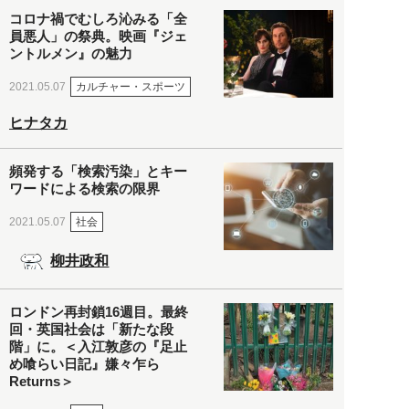
コロナ禍でむしろ沁みる「全
員悪人」の祭典。映画『ジェ
ントルメン』の魅力
カルチャー・スポーツ
2021.05.07
ヒナタカ
頻発する「検索汚染」とキー
ワードによる検索の限界
社会
2021.05.07
柳井政和
ロンドン再封鎖16週目。最終
回・英国社会は「新たな段
階」に。＜入江敦彦の『足止
め喰らい日記』嫌々乍ら
Returns＞