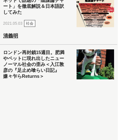
ネットで話題の「陰謀論チャ
ート」を徹底解説＆日本語訳
してみた
社会
2021.05.03
清義明
ロンドン再封鎖15週目。肥満
やペットに現れ出したニュー
ノーマル社会の歪み＜入江敦
彦の『足止め喰らい日記』
嫌々乍らReturns＞
社会
2021.05.02
入江敦彦
「ケーキの出前」に「高級ブ
ランドのサブスク」も――コ
ロナ禍のなか「進化」する百
貨店