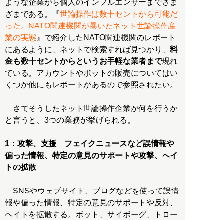
ような企業から個人のインフルエンサーまでさま
ざまである。『
世論操作は数十セントから可能だ
った。NATO関連機関が暴いたネット世論操作産
業の実態
』で紹介したNATO関連機関のレポート
にあるように、ネットで検索すれば見つかり、
料
金も数十セントからというお手軽な業者まで
現れ
ている。アカウントやボットの販売についてはい
くつか他にもレポートがあるので参照されたい。
さてそうしたネット世論操作企業が何を行うか
と言うと、3つの業務が挙げられる。
1：攻撃、支援 フェイクニュースなど誤情報や
偏った情報、特定の意見のサポートや攻撃、ヘイ
トの拡散
SNSやウェブサイト、ブログなどを使って誤情
報や偏った情報、特定の意見のサポートや反対、
ヘイトを拡散する。ボット、サイボーグ、トロー