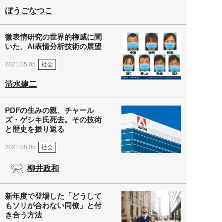
ぼうごなつこ
微表情研究の世界的権威に聞
いた、AI表情分析技術の展望
社会
2021.05.05
清水建二
PDFの生みの親、チャール
ズ・ゲシキ氏死去。その技術
と歴史を振り返る
社会
2021.05.05
柳井政和
新年度で登場した「どうして
もソリが合わない同僚」と付
き合う方法