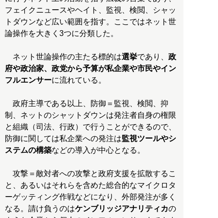
フェイクニュースやヘイト、監視、検閲、シャッ
トダウンなど広い範囲を指す。ここではネット世
論操作を大きく3つに分類した。
ネット世論操作の主たる標的は
選挙
であり、
政
府や政治家、政党から予算が私企業や市民やイン
フルエンサー
に流れている。
政府主導である以上、防御＝監視、検閲、抑
制、ネットのシャットダウンは発注者自身の権限
と組織（司法、行政）で行うことができるので、
防御に関しては私企業への発注は
監視ツールやシ
ステムの構築
などの導入が中心となる。
攻撃＝敵対者への攻撃と政府支援を拡散するこ
と、あるいはそれらを含めた総合的なマイクロタ
ーゲッティング作戦などになり、外部発注が多く
なる。請け負うのは
ケンブリッジアナリティカ
の