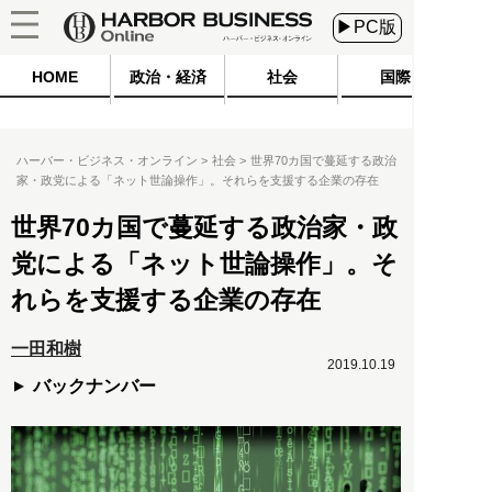
▶PC版
HOME
政治・経済
社会
国際
ハーバー・ビジネス・オンライン
社会
世界70カ国で蔓延する政治
家・政党による「ネット世論操作」。それらを支援する企業の存在
世界70カ国で蔓延する政治家・政
党による「ネット世論操作」。そ
れらを支援する企業の存在
一田和樹
2019.10.19
バックナンバー