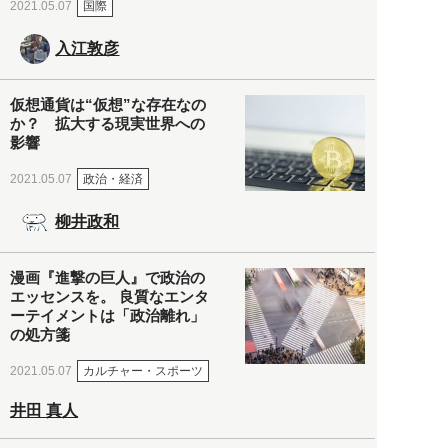
国際
2021.05.07
入江敦彦
仮想通貨は“仮想”な存在なの
か？ 拡大する現実世界への
影響
政治・経済
2021.05.07
柳井政和
漫画『進撃の巨人』で政治の
エッセンスを。 良質なエンタ
ーテイメントは「政治離れ」
の処方箋
カルチャー・スポーツ
2021.05.07
井田 真人