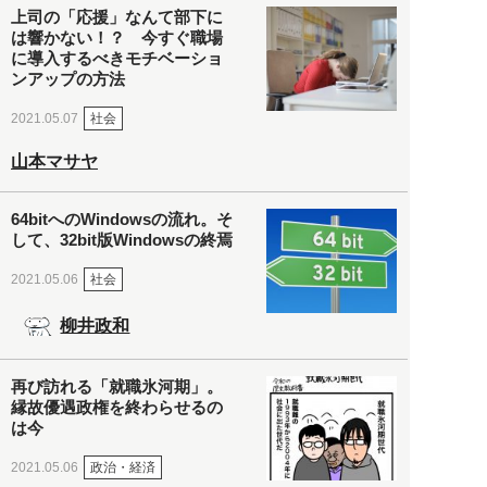
上司の「応援」なんて部下に
は響かない！？ 今すぐ職場
に導入するべきモチベーショ
ンアップの方法
社会
2021.05.07
山本マサヤ
64bitへのWindowsの流れ。そ
して、32bit版Windowsの終焉
社会
2021.05.06
柳井政和
再び訪れる「就職氷河期」。
縁故優遇政権を終わらせるの
は今
政治・経済
2021.05.06