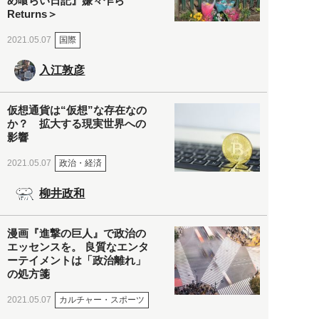
め喰らい日記』嫌々乍ら
Returns＞
国際
2021.05.07
入江敦彦
仮想通貨は“仮想”な存在なの
か？ 拡大する現実世界への
影響
政治・経済
2021.05.07
柳井政和
漫画『進撃の巨人』で政治の
エッセンスを。 良質なエンタ
ーテイメントは「政治離れ」
の処方箋
カルチャー・スポーツ
2021.05.07