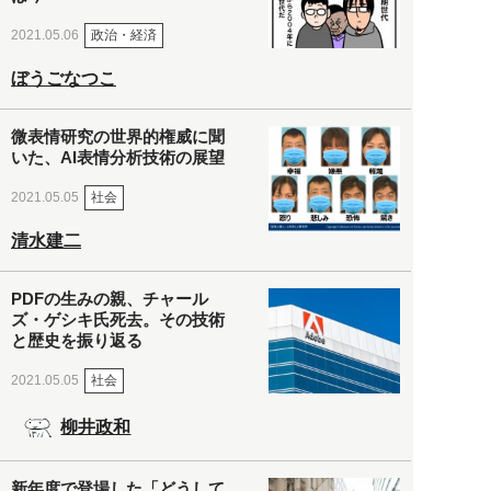
政治・経済
2021.05.06
ぼうごなつこ
微表情研究の世界的権威に聞
いた、AI表情分析技術の展望
社会
2021.05.05
清水建二
PDFの生みの親、チャール
ズ・ゲシキ氏死去。その技術
と歴史を振り返る
社会
2021.05.05
柳井政和
新年度で登場した「どうして