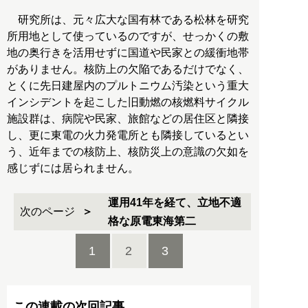
研究所は、元々広大な国有林である松林を研究
所用地として使っているのですが、せっかくの敷
地の奥行きを活用せずに国道や民家との緩衝地帯
がありません。核防上の欠陥であるだけでなく、
とくに先日建屋内のプルトニウム汚染という重大
インシデントを起こした旧動燃の核燃料サイクル
施設群は、病院や民家、旅館などの居住区と隣接
し、更に東電の火力発電所とも隣接しているとい
う、近年までの核防上、核防災上の意識の欠如を
感じずには居られません。
運用41年を経て、立地不適
次のページ
格な原電東海第二
1
2
3
この連載の次回記事