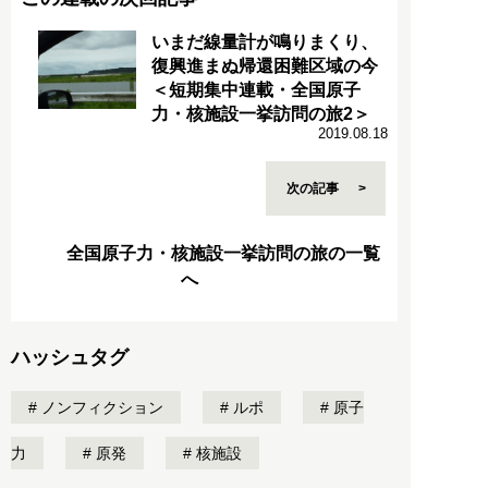
いまだ線量計が鳴りまくり、
復興進まぬ帰還困難区域の今
＜短期集中連載・全国原子
力・核施設一挙訪問の旅2＞
2019.08.18
次の記事
全国原子力・核施設一挙訪問の旅の一覧
へ
ハッシュタグ
ノンフィクション
ルポ
原子
力
原発
核施設