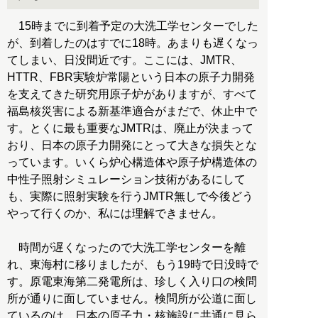
15時までに到着予定の大洗工学センターでした
が、到着したのはすでに18時。あまりも遅くなっ
てしまい、日没間近です。ここには、JMTR、
HTTR、FBR実験炉常陽という日本の原子力開発
を支えてきた研究用原子炉がありますが、すべて
福島核災害による新基準適合がまだで、休止中で
す。とくに最も重要なJMTRは、廃止が決まって
おり、日本の原子力開発にとって大きな損失とな
っています。いくら炉心構造体や原子炉構造体の
中性子照射シミュレーション技術があるにして
も、実際に照射実験を行うJMTR無しで今後どう
やって行くのか、私には理解できません。
時間が遅くなったので大洗工学センターを離
れ、東海村に移りましたが、もう19時で日没時で
す。原電東海第二発電所は、珍しく入り口の検問
所が通りに面していません。検問所が公道に面し
ているのは、日本の原子力・核施設に共通に見ら