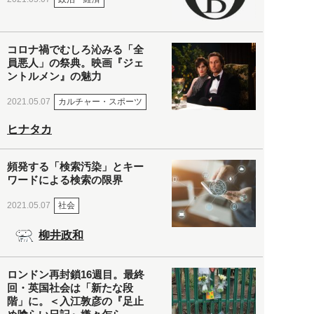
コロナ禍でむしろ沁みる「全
員悪人」の祭典。映画『ジェ
ントルメン』の魅力
カルチャー・スポーツ
2021.05.07
ヒナタカ
頻発する「検索汚染」とキー
ワードによる検索の限界
社会
2021.05.07
柳井政和
ロンドン再封鎖16週目。最終
回・英国社会は「新たな段
階」に。＜入江敦彦の『足止