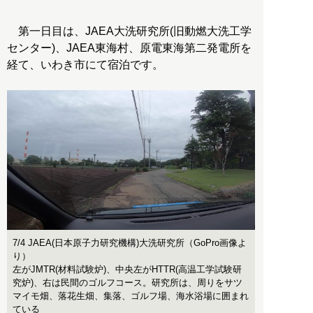
第一日目は、JAEA大洗研究所(旧動燃大洗工学
センター)、JAEA東海村、原電東海第二発電所を
経て、いわき市にて宿泊です。
7/4 JAEA(日本原子力研究機構)大洗研究所（GoPro画像よ
り）
左がJMTR(材料試験炉)、中央左がHTTR(高温工学試験研
究炉)、右は民間のゴルフコース。研究所は、周りをサツ
マイモ畑、落花生畑、集落、ゴルフ場、海水浴場に囲まれ
ている