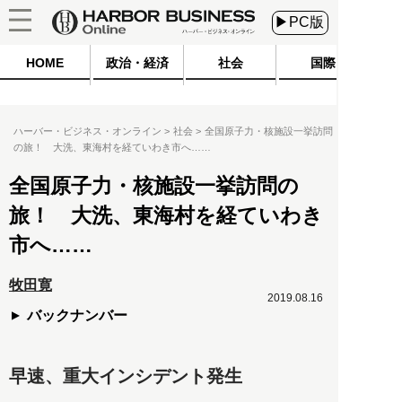
▶PC版
HOME
政治・経済
社会
国際
ハーバー・ビジネス・オンライン
社会
全国原子力・核施設一挙訪問
の旅！ 大洗、東海村を経ていわき市へ……
全国原子力・核施設一挙訪問の
旅！ 大洗、東海村を経ていわき
市へ……
牧田寛
2019.08.16
バックナンバー
早速、重大インシデント発生