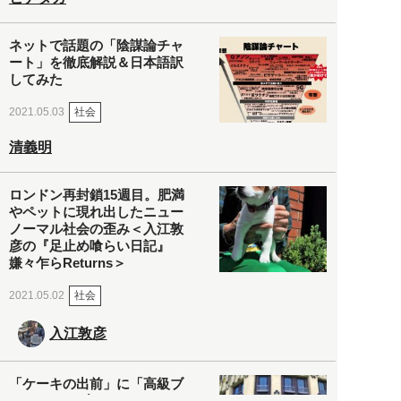
ネットで話題の「陰謀論チャ
ート」を徹底解説＆日本語訳
してみた
社会
2021.05.03
清義明
ロンドン再封鎖15週目。肥満
やペットに現れ出したニュー
ノーマル社会の歪み＜入江敦
彦の『足止め喰らい日記』
嫌々乍らReturns＞
社会
2021.05.02
入江敦彦
「ケーキの出前」に「高級ブ
ランドのサブスク」も――コ