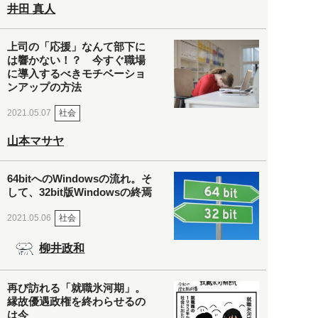
井田 真人
上司の「応援」なんて部下に
は響かない！？ 今すぐ職場
に導入するべきモチベーショ
ンアップの方法
社会
2021.05.07
山本マサヤ
64bitへのWindowsの流れ。そ
して、32bit版Windowsの終焉
社会
2021.05.06
柳井政和
再び訪れる「就職氷河期」。
縁故優遇政権を終わらせるの
は今