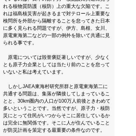
れる核物質防護（核防）上の重大な欠陥です。こ
れは福島核災害が起きるまで対テロール上重要な
検問所を外部から隔離することを怠ってきた日本
に多く見られる問題ですが、伊方、島根、女川、
原電東海第二などの一部の例外を除いて共通に見
られる事です。
原電については毀誉褒貶著しいですが、少なく
とも原子力企業としては当たり前のことを怠って
いないと私は考えています。
しかしJAEA東海村研究所群と原電東海第二に
共通する問題は、集落が隣接してしまっているこ
とと、30km圏内の人口が100万人前後ときわめて
多いということです。当然ですが、原子力・核防
災にとって住民がいつからそこに居住しているか
は完全に無関係です。そこに人が住んでいること
が防災計画を策定する最重要の条件なのです。