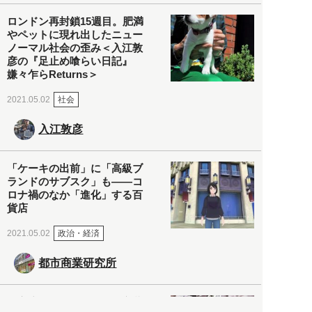
ロンドン再封鎖15週目。肥満
やペットに現れ出したニュー
ノーマル社会の歪み＜入江敦
彦の『足止め喰らい日記』
嫌々乍らReturns＞
社会
2021.05.02
入江敦彦
「ケーキの出前」に「高級ブ
ランドのサブスク」も――コ
ロナ禍のなか「進化」する百
貨店
政治・経済
2021.05.02
都市商業研究所
「高度外国人材」という言葉