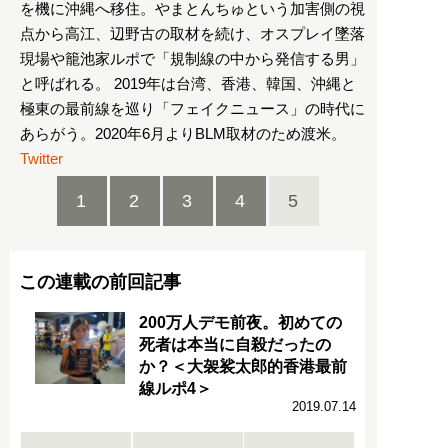
を機に沖縄へ移住。やまとんちゅという加害側の視
点から高江、辺野古の取材を続け、オスプレイ墜落
現場や籠池家ルポで「規制線の中から発信する男」
と呼ばれる。 2019年は台湾、香港、韓国、沖縄と
極東の最前線を巡り「フェイクニュース」の時代に
あらがう。2020年6月よりBLM取材のため渡米。
Twitter
1
2
3
4
5
この連載の前回記事
200万人デモ前夜。初めての
死者は本当に自殺だったの
か？＜大袈裟太郎的香港最前
線ルポ4＞
2019.07.14