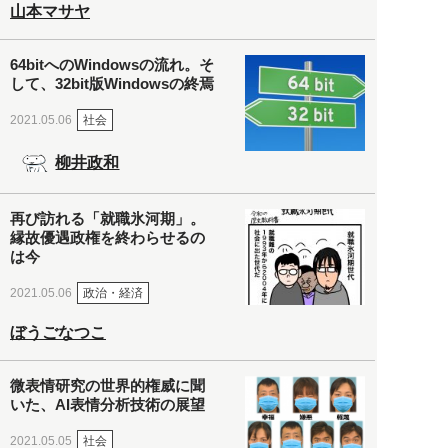
山本マサヤ
64bitへのWindowsの流れ。そ
して、32bit版Windowsの終焉
社会
2021.05.06
柳井政和
再び訪れる「就職氷河期」。
縁故優遇政権を終わらせるの
は今
政治・経済
2021.05.06
ぼうごなつこ
微表情研究の世界的権威に聞
いた、AI表情分析技術の展望
社会
2021.05.05