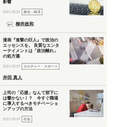
影響
政治・経済
2021.05.07
柳井政和
漫画『進撃の巨人』で政治の
エッセンスを。 良質なエンタ
ーテイメントは「政治離れ」
の処方箋
カルチャー・スポーツ
2021.05.07
井田 真人
上司の「応援」なんて部下に
は響かない！？ 今すぐ職場
に導入するべきモチベーショ
ンアップの方法
社会
2021.05.07