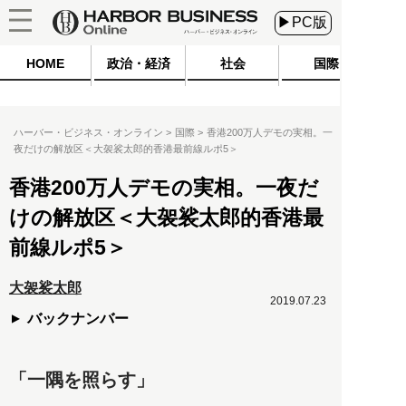
▶PC版
HOME
政治・経済
社会
国際
ハーバー・ビジネス・オンライン
国際
香港200万人デモの実相。一
夜だけの解放区＜大袈裟太郎的香港最前線ルポ5＞
香港200万人デモの実相。一夜だ
けの解放区＜大袈裟太郎的香港最
前線ルポ5＞
大袈裟太郎
2019.07.23
バックナンバー
「一隅を照らす」