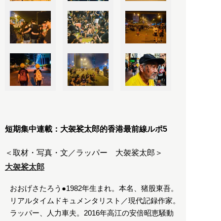
短期集中連載：大袈裟太郎的香港最前線ルポ5
＜取材・写真・文／ラッパー 大袈裟太郎＞
大袈裟太郎
おおげさたろう●1982年生まれ。本名、猪股東吾。
リアルタイムドキュメンタリスト／現代記録作家。
ラッパー、人力車夫。2016年高江の安倍昭恵騒動