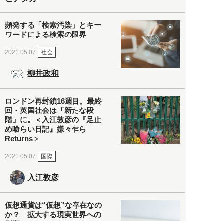
頻発する「検索汚染」とキー
ワードによる検索の限界
社会
2021.05.07
柳井政和
ロンドン再封鎖16週目。最終
回・英国社会は「新たな段
階」に。＜入江敦彦の『足止
め喰らい日記』嫌々乍ら
Returns＞
国際
2021.05.07
入江敦彦
仮想通貨は“仮想”な存在なの
か？ 拡大する現実世界への