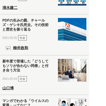
清水建二
PDFの生みの親、チャール
ズ・ゲシキ氏死去。その技術
と歴史を振り返る
社会
2021.05.05
柳井政和
新年度で登場した「どうして
もソリが合わない同僚」と付
き合う方法
社会
2021.05.04
山口博
マンガでわかる「ウイルスの
変異」ってなに？