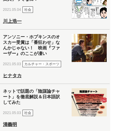
社会
2021.05.04
川上浩一
アンソニー・ホプキンスのオ
スカー受賞は「番狂わせ」な
んかじゃない！ 映画『ファ
ーザー』のここが凄い
カルチャー・スポーツ
2021.05.03
ヒナタカ
ネットで話題の「陰謀論チャ
ート」を徹底解説＆日本語訳
してみた
社会
2021.05.03
清義明