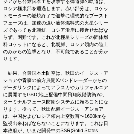
ジアから合衆国本土を攻撃する弾道弾の軌道は、
ロシア極東部を通過します。赤い部分は、ロケッ
トモーターの燃焼終了で迎撃に理想的なブースト
フェーズは、加速の遅い液体燃料式の火星シリー
ズであっても北朝鮮、ロシア沿岸に接近せねばな
らず、困難です。これが北極星シリーズの固体燃
料ロケットになると、北朝鮮、ロシア領内の陸上
のみからの迎撃となり、不可能であることが分か
ります。
結果、合衆国本土防空は、秋田のイージス・ア
ショアや青森の前方展開Xバンドレーダーからの
データリンクによってアラスカやカリフォルニア
に展開するGBD(地上配備中間飛翔段階防衛)や、
ターミナルフェース防衛システムに頼ることにな
ります。従って、秋田配備イージス・アショア
は、中国およびロシア領内上空数百〜1600kmを
監視出来ねばならないことになります。これは日
本政府が、いまだ開発中のSSR(Solid States