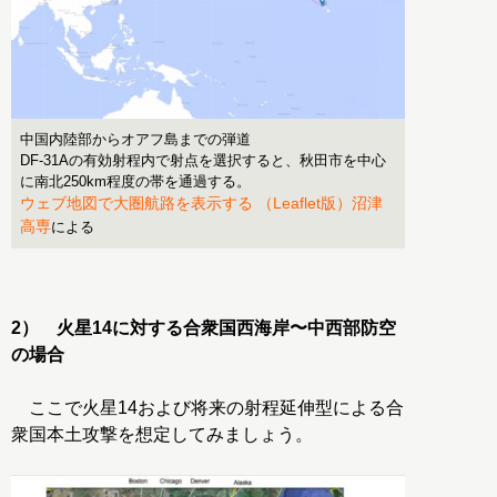
中国内陸部からオアフ島までの弾道
DF-31Aの有効射程内で射点を選択すると、秋田市を中心
に南北250km程度の帯を通過する。
ウェブ地図で大圏航路を表示する （Leaflet版）沼津
高専
による
2） 火星14に対する合衆国西海岸〜中西部防空
の場合
ここで火星14および将来の射程延伸型による合
衆国本土攻撃を想定してみましょう。