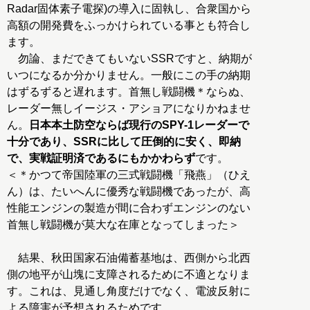
Radar固体素子電探)の導入に固執し、合衆国から
高額の開発費をふっかけられている事とも符合し
ます。
勿論、まだできてもいないSSRですと、納期が
いつになるか分かりません。一般にこの手の納期
はずるずると遅れます。首無し戦闘機＊ならぬ、
レーダー無しイージス・アショアになりかねませ
ん。
日本本土防空ならば現行のSPY-1レーダーで
十分であり、SSRに比して圧倒的に安く、即納
で、実戦証明済であるにもかかわらず
です。
＜＊かつて帝国陸軍の三式戦闘機「飛燕」（ひえ
ん）は、たいへんに優秀な戦闘機であったが、高
性能エンジンの製造が間に合わずエンジンのない
首無し戦闘機が莫大な在庫となってしまった＞
結果、秋田国家石油備蓄基地は、西側から北西
側の地平が山塊に支障されるために不適となりま
す。これは、見通し角度だけでなく、電波反射に
よる障害が予想されるためです。