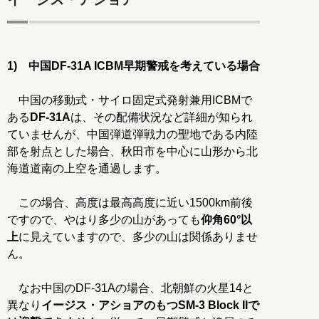
1) 中国DF-31A ICBM早期警戒を考えている場合
中国の移動式・サイロ固定式発射兼用ICBMで
ある
DF-31A
は、その配備状況など詳細が知られ
ていませんが、中国弾道弾戦力の聖地である内陸
部を射点とした場合、秋田市を中心に山形から北
海道道南の上空を通過します。
この場合、高度は最高高度に近い1500km前後
ですので、やはり多少の山があっても
仰角60°以
上
に見えていますので、多少の山は関係ありませ
ん。
なお中国のDF-31Aの場合、北朝鮮の火星14と
異なり
イージス・アショアのもつSM-3 Block IIで