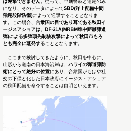
は迎撃できません
。従って、早期警戒と追尾のみ
になり、そのデータによって
SBD(洋上配備中間
飛翔段階防衛)
によって迎撃することとなりま
す。この場合、
合衆国の目であり耳である秋田イ
ージスアショアは、DF-21A(MRBM準中距離弾道
弾)による多弾頭先制核攻撃によって秋田市もろ
とも完全に蒸発する
こととなります。
ここまで検討してきたように、秋田を中心に、
山形から道南の日本海沿岸は、
ハワイの弾道弾防
衛にとって絶好の位置
にあり、合衆国がもはや社
交の下僕と化した日本政府にイージス・アショア
の秋田配備を命令することは自明といえます。