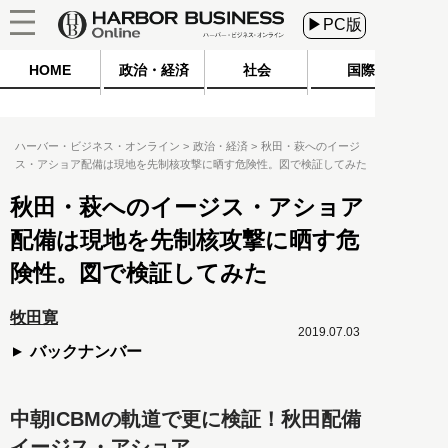
▶PC版
HOME
政治・経済
社会
国際
ハーバー・ビジネス・オンライン
政治・経済
秋田・萩へのイージ
ス・アショア配備は現地を先制核攻撃に晒す危険性。図で検証してみた
秋田・萩へのイージス・アショア
配備は現地を先制核攻撃に晒す危
険性。図で検証してみた
牧田寛
2019.07.03
バックナンバー
中朝ICBMの軌道で更に検証！秋田配備
イージス・アショア