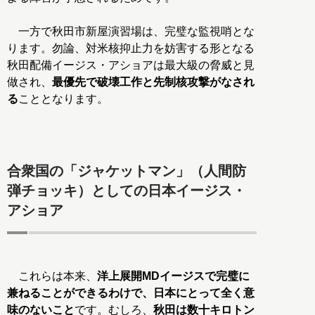
一方で秋田市新屋演習場は、完璧な監視哨とな
ります。勿論、対米核抑止力を妨害する形となる
秋田配備イージス・アショアは最大級の脅威と見
做され、
最優先で破壊工作と先制核攻撃がなされ
る
こととなります。
合衆国の「ジャケットマン」（人間防
弾チョッキ）としての日本イージス・
アショア
これらは本来、
洋上展開MDイージスで完璧に
兼ねることができるわけで、日本にとって全く意
味のないこと
です。むしろ、
秋田は数十キロトン