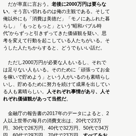
だが率直に言おう。
老後に2000万円は要らな
い
。そう言い切れるのは俺の主観である。そして
俺以外にも「消費は美徳だ」「モノにあふれた暮
らし」「もっともっと」という“昭和バブル時
代”からずっと引きずってきた価値観を疑い、思
考を変えて行動を起こしている人たちがいる。そ
うした人たちからすると、どうでもいい話だ。
ただし2000万円が必要な人もいるし、それで
は足りない人もいる。そのために「頑張ってお金
を稼いで貯めよう」という人がいるのも素晴らし
いし、貯めるために努力を続けて成果を出してい
る人も素晴らしい。
人それぞれ事情があり、人そ
れぞれ価値観があって当然だ
。
金融庁の報告書の2017年のデータによると、2
人以上世帯の毎月の消費支出は、20代で23万
円、30代で26万円、40代で32万円、50代で34万
円、60代で29万円、70代で23万円。
すべてをお