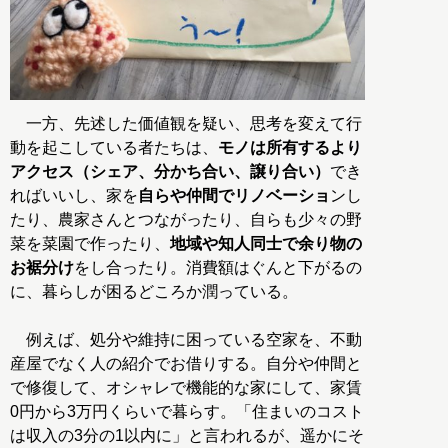
一方、先述した価値観を疑い、思考を変えて行
動を起こしている者たちは、
モノは所有するより
アクセス（シェア、分かち合い、譲り合い）
でき
ればいいし、家を
自らや仲間でリノベーショ
ンし
たり、農家さんとつながったり、自らも少々の野
菜を菜園で作ったり、
地域や知人同士で余り物の
お裾分け
をし合ったり。消費額はぐんと下がるの
に、暮らしが困るどころか潤っている。
例えば、処分や維持に困っている空家を、不動
産屋でなく人の紹介でお借りする。自分や仲間と
で修復して、オシャレで機能的な家にして、家賃
0円から3万円くらいで暮らす。「住まいのコスト
は収入の3分の1以内に」と言われるが、遥かにそ