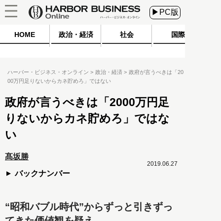
▶PC版
HOME
政治・経済
社会
国際
ハーバー・ビジネス・オンライン
政治・経済
政府が言うべきは「20
00万円足りないからカネ貯めろ」ではない
政府が言うべきは「2000万円足
りないからカネ貯めろ」ではな
い
髙坂勝
2019.06.27
バックナンバー
“昭和バブル時代”からずっと引きずっ
てきた価値観を疑え