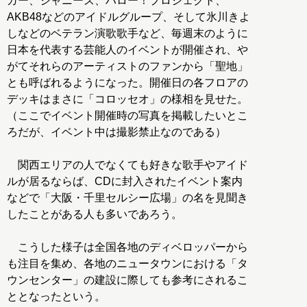
ガー、ジャニーズ、ハロー！プロジェクト、
AKB48などのアイドルグループ、そして氷川きよ
しなどのベテラン演歌歌手など、毎週末のように
日本を代表する芸能人のイベントが開催され、や
がてそれらのアーティストのファンから「聖地」
とも呼ばれるようになった。開催日の各フロアの
デッキはまさに「コロッセオ」の様相を見せた。
（ここでイベント開催時の写真を掲載したいとこ
ろだが、イベント中は撮影禁止なのである）
関西エリアの人でなくても好きな歌手やアイド
ルが居るならば、CDに封入されたイベント案内
などで「大阪・千里セルシー広場」の名を見聞き
したことがある人も多いであろう。
こうした様子は全国各地のディベロッパーから
も注目を集め、各地のニュータウンにおける「タ
ウンセンター」の建設に際しても参考にされるこ
ととなったという。