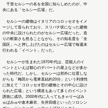
千里セルシーの名を全国に知らしめたのが、中
央にある「セルシー広場」だ。
セルシーの建物はイタリアのコロッセオをイメ
ージして造られており、スリバチ状になった建物
の中央に設けられたのがセルシー広場だった。造
りの斬新さも然ることながら、その知名度を「全
国区」へと押し上げたのはセルシー広場で毎週末
行われる「イベント」だった。
セルシーが生まれた1970年代は、芸能人のイ
ベントといえば都心のデパートの屋上などが多か
った時代だ。しかし、セルシーは郊外に位置しな
がらも「梅田から電車直結約20分」という利便性
に加えて「コロッセオ型の建物とその中心に設け
られた広場」という構造もあって多くのイベント
誘致に成功。2000年代に入ってもきゃりーぱみ
ゅぱみゅや倉木麻衣、矢井田瞳といったソロシン