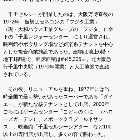
千里セルシーが開業したのは、大阪万博直後の
1972年。当初はゼネコンの「フジタ工業」
（現・大和ハウス工業グループの「フジタ」）傘
下の「千里レジャーセンター」により運営され、
映画館やボウリング場など娯楽系テナントを中心
とした複合商業施設であった。建物は地上6階・
地下1階建で、延床面積は約45,305㎡。北大阪急
行千里中央駅（1970年開業）と人工地盤で直結
されている。
その後、リニューアルを重ね、1977年には当
時全国で最も勢いがあったスーパーである「ダイ
エー」が新たな核テナントとして出店。2000年
ごろにはゲームセンター「こどものくに」（ハロ
ーズガーデン）、スポーツクラブ「ルネサン
ス」、映画館「千里セルシーシアター」など100
以上の専門店が出店し、多くの客で賑わった。