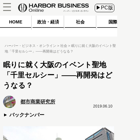
▶PC版
HOME
政治・経済
社会
国際
ハーバー・ビジネス・オンライン
社会
眠りに就く大阪のイベント聖
地「千里セルシー」――再開発はどうなる？
眠りに就く大阪のイベント聖地
「千里セルシー」――再開発はど
うなる？
都市商業研究所
2019.06.10
バックナンバー