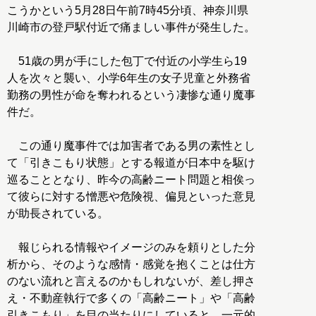
こうかという5月28日午前7時45分頃、神奈川県
川崎市の登戸駅付近で痛ましい事件が発生した。
51歳の男が手にした包丁で付近の小学生ら19
人を次々と襲い、小学6年生の女子児童と外務省
勤務の男性が命を奪われるという凄惨な通り魔事
件だ。
この通り魔事件では加害者である男の素性とし
て「引きこもり状態」とする報道が日本中を駆け
巡ることとなり、昨今の高齢ニート問題と相俟っ
て彼らに対する憎悪や危険視、偏見といった意見
が助長されている。
報じられる情報やイメージのみを頼りとした分
析から、そのような感情・感覚を抱くことは仕方
のない流れと言えるのかもしれないが、差し押さ
え・不動産執行で多くの「高齢ニート」や「高齢
引きこもり」を目の当たりにしていると、一元的