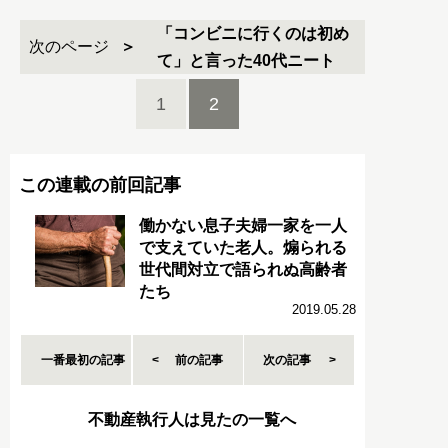
「コンビニに行くのは初め
次のページ
て」と言った40代ニート
1
2
この連載の前回記事
働かない息子夫婦一家を一人
で支えていた老人。煽られる
世代間対立で語られぬ高齢者
たち
2019.05.28
一番最初の記事
前の記事
次の記事
不動産執行人は見たの一覧へ