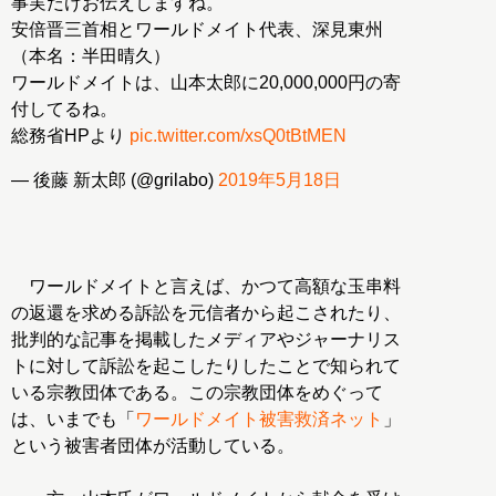
事実だけお伝えしますね。
安倍晋三首相とワールドメイト代表、深見東州
（本名：半田晴久）
ワールドメイトは、山本太郎に20,000,000円の寄
付してるね。
総務省HPより
pic.twitter.com/xsQ0tBtMEN
— 後藤 新太郎 (@grilabo)
2019年5月18日
ワールドメイトと言えば、かつて高額な玉串料
の返還を求める訴訟を元信者から起こされたり、
批判的な記事を掲載したメディアやジャーナリス
トに対して訴訟を起こしたりしたことで知られて
いる宗教団体である。この宗教団体をめぐって
は、いまでも「
ワールドメイト被害救済ネット
」
という被害者団体が活動している。