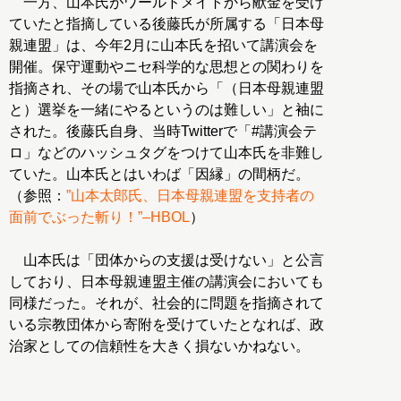
一方、山本氏がワールドメイトから献金を受け
ていたと指摘している後藤氏が所属する「日本母
親連盟」は、今年2月に山本氏を招いて講演会を
開催。保守運動やニセ科学的な思想との関わりを
指摘され、その場で山本氏から「（日本母親連盟
と）選挙を一緒にやるというのは難しい」と袖に
された。後藤氏自身、当時Twitterで「#講演会テ
ロ」などのハッシュタグをつけて山本氏を非難し
ていた。山本氏とはいわば「因縁」の間柄だ。
（参照：
”山本太郎氏、日本母親連盟を支持者の
面前でぶった斬り！”–HBOL
）
山本氏は「団体からの支援は受けない」と公言
しており、日本母親連盟主催の講演会においても
同様だった。それが、社会的に問題を指摘されて
いる宗教団体から寄附を受けていたとなれば、政
治家としての信頼性を大きく損ないかねない。