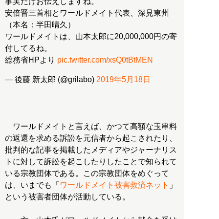
事実だけお伝えしますね。
安倍晋三首相とワールドメイト代表、深見東州
（本名：半田晴久）
ワールドメイトは、山本太郎に20,000,000円の寄
付してるね。
総務省HPより
pic.twitter.com/xsQ0tBtMEN
— 後藤 新太郎 (@grilabo)
2019年5月18日
ワールドメイトと言えば、かつて高額な玉串料
の返還を求める訴訟を元信者から起こされたり、
批判的な記事を掲載したメディアやジャーナリス
トに対して訴訟を起こしたりしたことで知られて
いる宗教団体である。この宗教団体をめぐって
は、いまでも「
ワールドメイト被害救済ネット
」
という被害者団体が活動している。