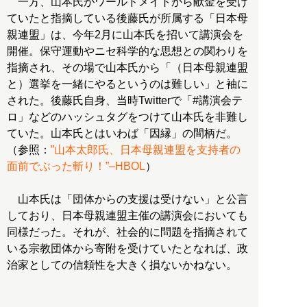
一方、山本氏がワールドメイトから献金を受け
ていたと指摘している後藤氏が所属する「日本母
親連盟」は、今年2月に山本氏を招いて講演会を
開催。保守運動やニセ科学的な思想との関わりを
指摘され、その場で山本氏から「（日本母親連盟
と）選挙を一緒にやるというのは難しい」と袖に
された。後藤氏自身、当時Twitterで「#講演会テ
ロ」などのハッシュタグをつけて山本氏を非難し
ていた。山本氏とはいわば「因縁」の間柄だ。
（参照：
”山本太郎氏、日本母親連盟を支持者の
面前でぶった斬り！”–HBOL
）
山本氏は「団体からの支援は受けない」と公言
しており、日本母親連盟主催の講演会においても
同様だった。それが、社会的に問題を指摘されて
いる宗教団体から寄附を受けていたとなれば、政
治家としての信頼性を大きく損ないかねない。