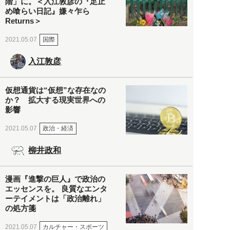
階」に。＜入江敦彦の『足止
め喰らい日記』嫌々乍ら
Returns＞
国際
2021.05.07
入江敦彦
仮想通貨は“仮想”な存在なの
か？ 拡大する現実世界への
影響
政治・経済
2021.05.07
柳井政和
漫画『進撃の巨人』で政治の
エッセンスを。 良質なエンタ
ーテイメントは「政治離れ」
の処方箋
カルチャー・スポーツ
2021.05.07