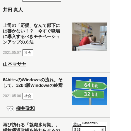
井田 真人
上司の「応援」なんて部下に
は響かない！？ 今すぐ職場
に導入するべきモチベーショ
ンアップの方法
社会
2021.05.07
山本マサヤ
64bitへのWindowsの流れ。そ
して、32bit版Windowsの終焉
社会
2021.05.06
柳井政和
再び訪れる「就職氷河期」。
縁故優遇政権を終わらせるの