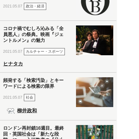
政治・経済
2021.05.07
コロナ禍でむしろ沁みる「全
員悪人」の祭典。映画『ジェ
ントルメン』の魅力
カルチャー・スポーツ
2021.05.07
ヒナタカ
頻発する「検索汚染」とキー
ワードによる検索の限界
社会
2021.05.07
柳井政和
ロンドン再封鎖16週目。最終
回・英国社会は「新たな段