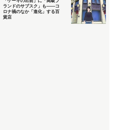
「ケーキの出前」に「高級ブ
ランドのサブスク」も――コ
ロナ禍のなか「進化」する百
貨店
政治・経済
2021.05.02
都市商業研究所
「高度外国人材」という言葉
に潜む欺瞞と、日本が搾取し
依存する圧倒的多数の外国人
労働者の実像とは？
社会
2021.05.01
月刊日本
以前の記事をもっと見る