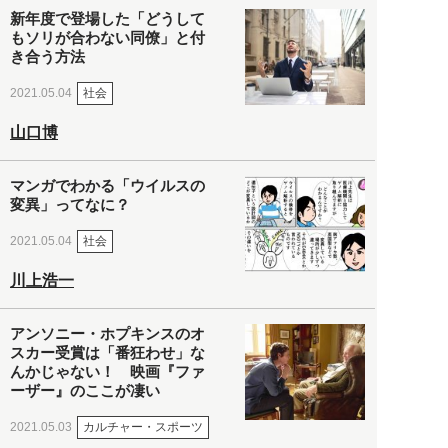
新年度で登場した「どうして
もソリが合わない同僚」と付
き合う方法
社会
2021.05.04
山口博
マンガでわかる「ウイルスの
変異」ってなに？
社会
2021.05.04
川上浩一
アンソニー・ホプキンスのオ
スカー受賞は「番狂わせ」な
んかじゃない！ 映画『ファ
ーザー』のここが凄い
カルチャー・スポーツ
2021.05.03