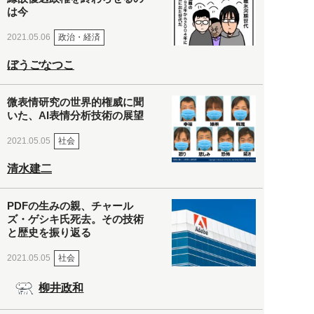
は今
政治・経済
2021.05.06
ぼうごなつこ
微表情研究の世界的権威に聞
いた、AI表情分析技術の展望
社会
2021.05.05
清水建二
PDFの生みの親、チャール
ズ・ゲシキ氏死去。その技術
と歴史を振り返る
社会
2021.05.05
柳井政和