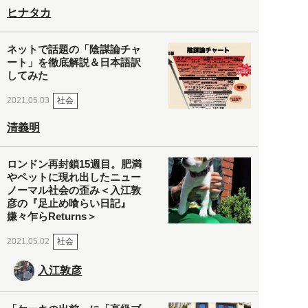
ヒナタカ
ネットで話題の「陰謀論チャ
ート」を徹底解説＆日本語訳
してみた
社会
2021.05.03
清義明
ロンドン再封鎖15週目。肥満
やペットに現れ出したニュー
ノーマル社会の歪み＜入江敦
彦の『足止め喰らい日記』
嫌々乍らReturns＞
社会
2021.05.02
入江敦彦