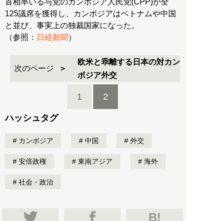
首相率いる与党のカンボジア人民党(CPP)が全
125議席を獲得し、カンボジアはベトナムや中国
と並び、事実上の独裁国家になった。
（参照：
日経新聞
）
欧米と乖離する日本の対カン
次のページ
ボジア外交
1
2
ハッシュタグ
カンボジア
中国
外交
安倍政権
東南アジア
海外
社会・政治
B!