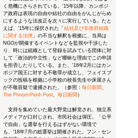
く危機にさらされている。’15年以降、カンボジ
ア政府は表現の自由や結社の自由をがんじがらめ
にするような法改正を次々に実行している。たと
えば、’15年に採択された「
結社及び非政府組織
に関する法律
」の不当な解釈を根拠に、当局は
NGOが開催するイベントなどを監視や干渉した
り、時には組織として登録を試みている団体に対
して「政治的中立性」など曖昧な理由でこの申請
を拒否したりしている。また、’18年2月にはカン
ボジア国王に対する不敬罪が成立し、フェイスブ
ックの投稿を根拠に小学校の校長先生や床屋さん
が不敬容疑で逮捕された。（参照：
毎日新聞
、
The Phnom Penh Post
、
毎日新聞
）
支持を集めていた最大野党は解党され、独立系
メディアが口封じされ、市民社会は弾圧。「公平
で自由」な選挙を行えるはずがない環境で
も、’18年7月の総選挙は開催された。フン・セン