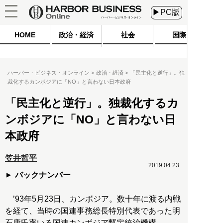
▶PC版
HOME
政治・経済
社会
国際
ハーバー・ビジネス・オンライン
政治・経済
「民主化と逆行」。独
裁化するカンボジアに「NO」と言わない日本政府
「民主化と逆行」。独裁化するカ
ンボジアに「NO」と言わない日
本政府
笠井哲平
2019.04.23
バックナンバー
’93年5月23日、カンボジア。数十年に渡る内戦
を経て、当時の国連事務総長特別代表であった明
石康氏率いる国連カンボジア暫定統治機構