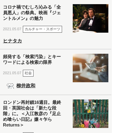
コロナ禍でむしろ沁みる「全
員悪人」の祭典。映画『ジェ
ントルメン』の魅力
カルチャー・スポーツ
2021.05.07
ヒナタカ
頻発する「検索汚染」とキー
ワードによる検索の限界
社会
2021.05.07
柳井政和
ロンドン再封鎖16週目。最終
回・英国社会は「新たな段
階」に。＜入江敦彦の『足止
め喰らい日記』嫌々乍ら
Returns＞