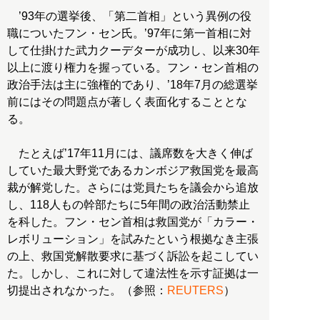
’93年の選挙後、「第二首相」という異例の役
職についたフン・セン氏。’97年に第一首相に対
して仕掛けた武力クーデターが成功し、以来30年
以上に渡り権力を握っている。フン・セン首相の
政治手法は主に強権的であり、’18年7月の総選挙
前にはその問題点が著しく表面化することとな
る。
たとえば’17年11月には、議席数を大きく伸ば
していた最大野党であるカンボジア救国党を最高
裁が解党した。さらには党員たちを議会から追放
し、118人もの幹部たちに5年間の政治活動禁止
を科した。フン・セン首相は救国党が「カラー・
レボリューション」を試みたという根拠なき主張
の上、救国党解散要求に基づく訴訟を起こしてい
た。しかし、これに対して違法性を示す証拠は一
切提出されなかった。（参照：
REUTERS
）