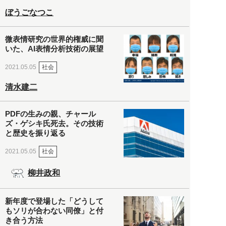
ぼうごなつこ
微表情研究の世界的権威に聞
いた、AI表情分析技術の展望
社会
2021.05.05
清水建二
PDFの生みの親、チャール
ズ・ゲシキ氏死去。その技術
と歴史を振り返る
社会
2021.05.05
柳井政和
新年度で登場した「どうして
もソリが合わない同僚」と付
き合う方法