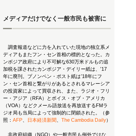
メディアだけでなく一般市民も被害に
調査報道などに力を入れていた現地の独立系メ
ディアもまたフン・セン首相の標的となった。カ
ンボジア政府により不可解な630万米ドルもの追
加税を課されたカンボジア・デイリー紙は、’17
年に廃刊。プノンペン・ポスト紙は’18年にフ
ン・セン首相と繋がりがあるとされるマレーシア
の投資家によって買収され、また、ラジオ・フリ
ー・アジア（RFA）とボイス・オブ・アメリカ
（VOA）などクメール語放送を再放送するFMラ
ジオ局も当局によって強制的に閉鎖された。（参
照：
AFP
、
日本経済新聞
、
The Cambodia Daily
）
非政府組織（NGO）や一般市民も例外ではな