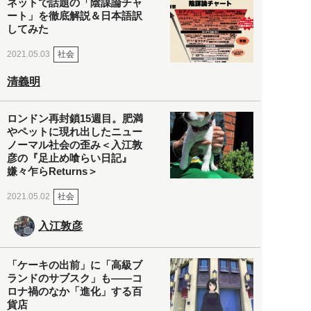
ネットで話題の「陰謀論チャ
ート」を徹底解説＆日本語訳
してみた
社会
2021.05.03
清義明
ロンドン再封鎖15週目。肥満
やペットに現れ出したニュー
ノーマル社会の歪み＜入江敦
彦の『足止め喰らい日記』
嫌々乍らReturns＞
社会
2021.05.02
入江敦彦
「ケーキの出前」に「高級ブ
ランドのサブスク」も――コ
ロナ禍のなか「進化」する百
貨店