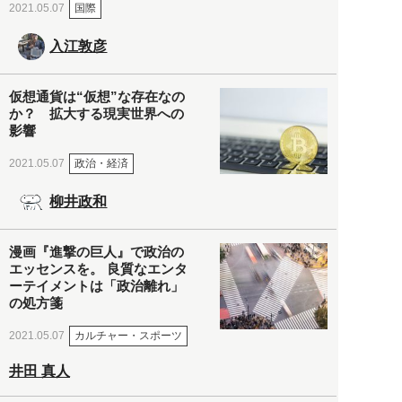
国際
2021.05.07
入江敦彦
仮想通貨は“仮想”な存在なの
か？ 拡大する現実世界への
影響
政治・経済
2021.05.07
柳井政和
漫画『進撃の巨人』で政治の
エッセンスを。 良質なエンタ
ーテイメントは「政治離れ」
の処方箋
カルチャー・スポーツ
2021.05.07
井田 真人