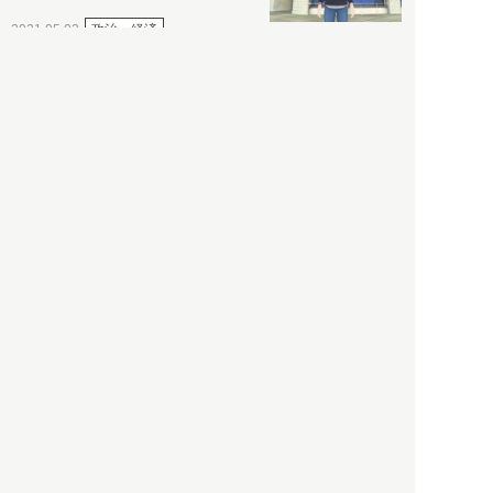
政治・経済
2021.05.02
都市商業研究所
「高度外国人材」という言葉
に潜む欺瞞と、日本が搾取し
依存する圧倒的多数の外国人
労働者の実像とは？
社会
2021.05.01
月刊日本
以前の記事をもっと見る