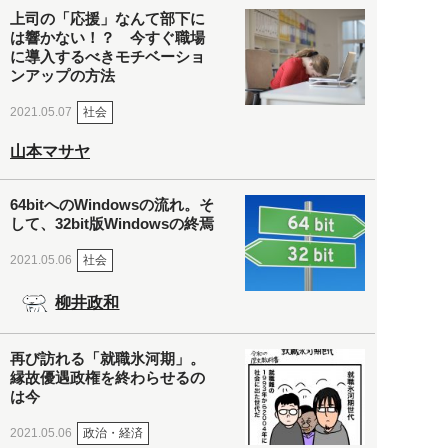
上司の「応援」なんて部下に
は響かない！？ 今すぐ職場
に導入するべきモチベーショ
ンアップの方法
社会
2021.05.07
山本マサヤ
64bitへのWindowsの流れ。そ
して、32bit版Windowsの終焉
社会
2021.05.06
柳井政和
再び訪れる「就職氷河期」。
縁故優遇政権を終わらせるの
は今
政治・経済
2021.05.06