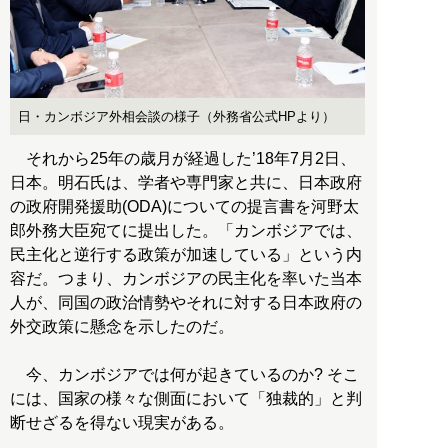
日・カンボジア外相会談の様子（外務省公式HPより）
それから25年の歳月が経過した’18年7月2日、
日本。明石氏は、学者や専門家と共に、日本政府
の政府開発援助(ODA)についての提言書を河野太
郎外務大臣宛てに提出した。「カンボジアでは、
民主化と逆行する政策が加速している」という内
容だ。つまり、カンボジアの民主化を率いた当本
人が、同国の政治情勢やそれに対する日本政府の
外交政策に懸念を示したのだ。
今、カンボジアでは何が起きているのか? そこ
には、国家の様々な側面において「独裁的」と判
断せざるを得ない現実がある。