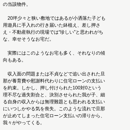
の当該物件。
20坪少々と狭い敷地ではあるが小洒落た子ども
用遊具に手入れの行き届いた鉢植え、差し押さ
え・不動産執行の現場では“珍しい”と思われがち
な、幸せそうなお宅だ。
実際にはこのようなお宅も多く、それなりの傾
向もある。
収入面の問題または不貞などで追い出された旦
那が養育費や慰謝料代わりに住宅ローンの支払い
を約束。しかし、押し付けられた100対0という
理不尽な過失割合と、決別させられた我が子、細
る自身の収入からは無理難題とも思われる支払い
にいつしかやる気を喪失。このような流れで旦那
が止めてしまった住宅ローン支払いの滞りから、
我々がやってくる。