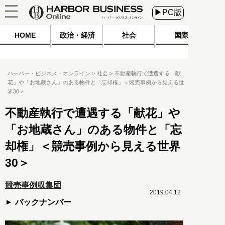
▶PC版
HOME
政治・経済
社会
国際
ハーバー・ビジネス・オンライン
社会
不動産執行で遭遇する「献
花」や「お地蔵さん」のある物件と「忘却権」＜競売事例から見える世
界30＞
不動産執行で遭遇する「献花」や
「お地蔵さん」のある物件と「忘
却権」＜競売事例から見える世界
30＞
競売事例収集団
2019.04.12
バックナンバー