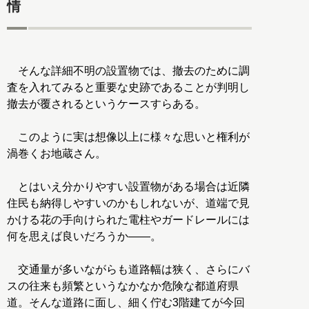
情
そんな詳細不明の設置物では、撤去のために調
査を入れてみると重要な史跡であることが判明し
撤去が覆されるというケースすらある。
このように実は想像以上に様々な思いと権利が
渦巻くお地蔵さん。
とはいえ分かりやすい設置物がある場合は近隣
住民も納得しやすいのかもしれないが、道端で見
かける花の手向けられた電柱やガードレールには
何を思えば良いだろうか――。
交通量が多いながらも道路幅は狭く、さらにバ
スの往来も頻繁というなかなか危険な都道府県
道。そんな道路に面し、細く佇む3階建てが今回