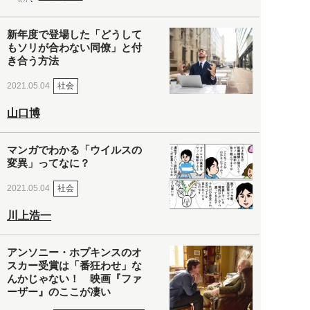
新年度で登場した「どうして
もソリが合わない同僚」と付
き合う方法
社会
2021.05.04
山口博
マンガでわかる「ウイルスの
変異」ってなに？
社会
2021.05.04
川上浩一
アンソニー・ホプキンスのオ
スカー受賞は「番狂わせ」な
んかじゃない！ 映画『ファ
ーザー』のここが凄い