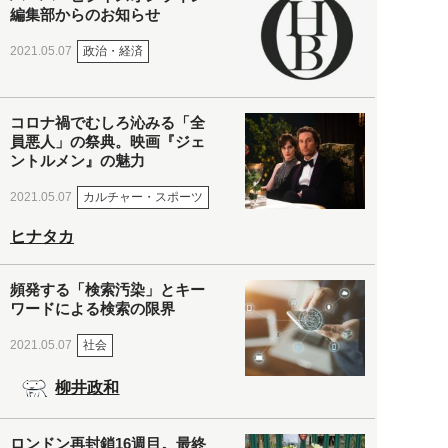
編集部からのお知らせ
政治・経済
2021.05.07
コロナ禍でむしろ沁みる「全
員悪人」の祭典。映画『ジェ
ントルメン』の魅力
カルチャー・スポーツ
2021.05.07
ヒナタカ
頻発する「検索汚染」とキー
ワードによる検索の限界
社会
2021.05.07
柳井政和
ロンドン再封鎖16週目。最終