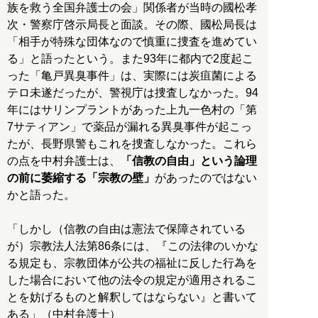
族を救う全国弁護士の会」関係者が当時の國松孝
次・警察庁啓示局長と面談。その際、國松局長は
「相手が特殊な団体なので慎重に捜査を進めてい
る」と語ったという。また93年に都内で2度起こ
った「亀戸異臭事件」は、実際には炭疽菌による
テロ未遂だったが、警視庁は捜査しなかった。94
年にはサリンプラントがあった上九一色村の「第
7サティアン」で薬品が漏れる異臭事件が起こっ
たが、長野県警もこれを捜査しなかった。これら
の点を中村弁護士は、
「信教の自由」という論理
の前に萎縮する「宗教の壁」
があったのではない
かと語った。
「しかし（信教の自由は憲法で保障されている
が）宗教法人法第86条には、『この法律のいかな
る規定も、宗教団体が公共の福祉に反した行為を
した場合において他の法令の規定が適用されるこ
とを妨げるものと解釈してはならない』と書いて
ある」（中村弁護士）