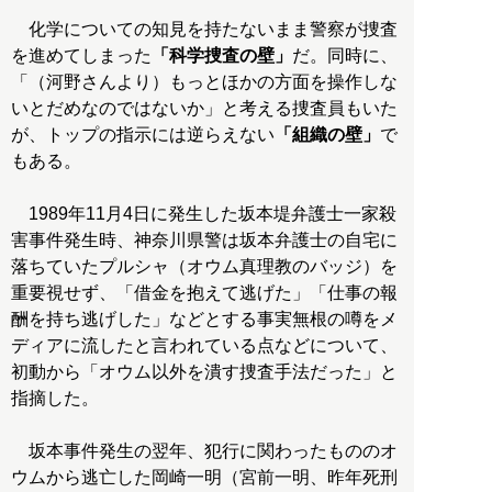
化学についての知見を持たないまま警察が捜査
を進めてしまった
「科学捜査の壁」
だ。同時に、
「（河野さんより）もっとほかの方面を操作しな
いとだめなのではないか」と考える捜査員もいた
が、トップの指示には逆らえない
「組織の壁」
で
もある。
1989年11月4日に発生した坂本堤弁護士一家殺
害事件発生時、神奈川県警は坂本弁護士の自宅に
落ちていたプルシャ（オウム真理教のバッジ）を
重要視せず、「借金を抱えて逃げた」「仕事の報
酬を持ち逃げした」などとする事実無根の噂をメ
ディアに流したと言われている点などについて、
初動から「オウム以外を潰す捜査手法だった」と
指摘した。
坂本事件発生の翌年、犯行に関わったもののオ
ウムから逃亡した岡崎一明（宮前一明、昨年死刑