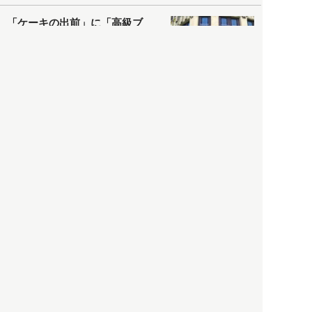
「ケーキの出前」に「高級ブ
ランドのサブスク」も――コ
ロナ禍のなか「進化」する百
貨店
政治・経済
2021.05.02
都市商業研究所
「高度外国人材」という言葉
に潜む欺瞞と、日本が搾取し
依存する圧倒的多数の外国人
労働者の実像とは？
社会
2021.05.01
月刊日本
以前の記事をもっと見る