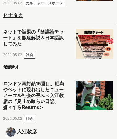
カルチャー・スポーツ
2021.05.03
ヒナタカ
ネットで話題の「陰謀論チャ
ート」を徹底解説＆日本語訳
してみた
社会
2021.05.03
清義明
ロンドン再封鎖15週目。肥満
やペットに現れ出したニュー
ノーマル社会の歪み＜入江敦
彦の『足止め喰らい日記』
嫌々乍らReturns＞
社会
2021.05.02
入江敦彦