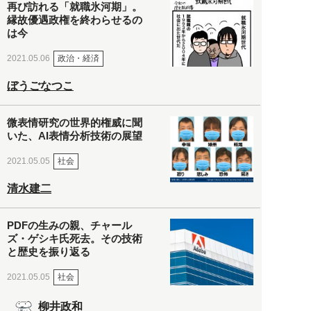
再び訪れる「就職氷河期」。
縁故優遇政権を終わらせるの
は今
政治・経済
2021.05.06
ぼうごなつこ
微表情研究の世界的権威に聞
いた、AI表情分析技術の展望
社会
2021.05.05
清水建二
PDFの生みの親、チャール
ズ・ゲシキ氏死去。その技術
と歴史を振り返る
社会
2021.05.05
柳井政和