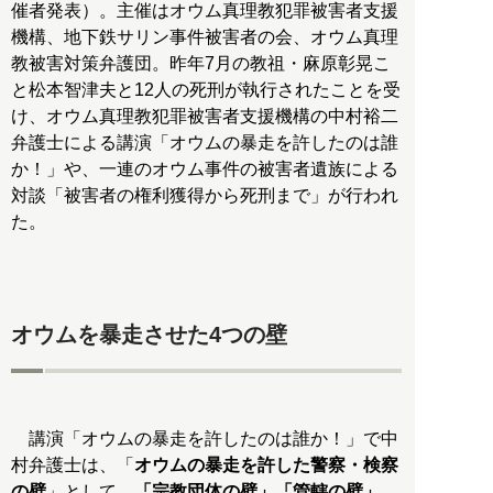
催者発表）。主催はオウム真理教犯罪被害者支援
機構、地下鉄サリン事件被害者の会、オウム真理
教被害対策弁護団。昨年7月の教祖・麻原彰晃こ
と松本智津夫と12人の死刑が執行されたことを受
け、オウム真理教犯罪被害者支援機構の中村裕二
弁護士による講演「オウムの暴走を許したのは誰
か！」や、一連のオウム事件の被害者遺族による
対談「被害者の権利獲得から死刑まで」が行われ
た。
オウムを暴走させた4つの壁
講演「オウムの暴走を許したのは誰か！」で中
村弁護士は、「
オウムの暴走を許した警察・検察
の壁
」として、
「宗教団体の壁」「管轄の壁」