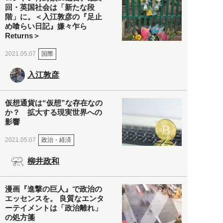
回・英国社会は「新たな段
階」に。＜入江敦彦の『足止
め喰らい日記』嫌々乍ら
Returns＞
国際
2021.05.07
入江敦彦
仮想通貨は“仮想”な存在なの
か？ 拡大する現実世界への
影響
政治・経済
2021.05.07
柳井政和
漫画『進撃の巨人』で政治の
エッセンスを。 良質なエンタ
ーテイメントは「政治離れ」
の処方箋