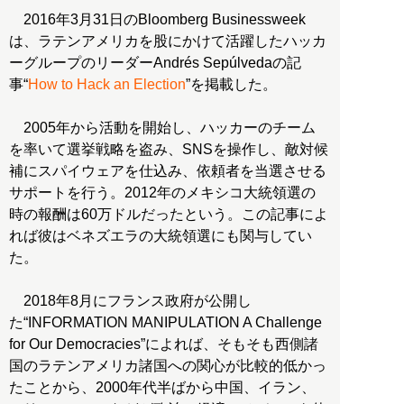
2016年3月31日のBloomberg Businessweek
は、ラテンアメリカを股にかけて活躍したハッカ
ーグループのリーダーAndrés Sepúlvedaの記
事“
How to Hack an Election
”を掲載した。
2005年から活動を開始し、ハッカーのチーム
を率いて選挙戦略を盗み、SNSを操作し、敵対候
補にスパイウェアを仕込み、依頼者を当選させる
サポートを行う。2012年のメキシコ大統領選の
時の報酬は60万ドルだったという。この記事によ
れば彼はベネズエラの大統領選にも関与してい
た。
2018年8月にフランス政府が公開し
た“INFORMATION MANIPULATION A Challenge
for Our Democracies”によれば、そもそも西側諸
国のラテンアメリカ諸国への関心が比較的低かっ
たことから、2000年代半ばから中国、イラン、