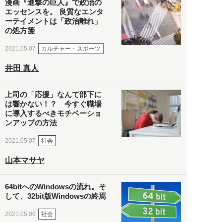
漫画『進撃の巨人』で政治の
エッセンスを。 良質なエンタ
ーテイメントは「政治離れ」
の処方箋
カルチャー・スポーツ
2021.05.07
井田 真人
上司の「応援」なんて部下に
は響かない！？ 今すぐ職場
に導入するべきモチベーショ
ンアップの方法
社会
2021.05.07
山本マサヤ
64bitへのWindowsの流れ。そ
して、32bit版Windowsの終焉
社会
2021.05.06