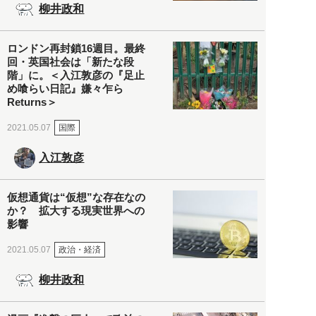
柳井政和
ロンドン再封鎖16週目。最終
回・英国社会は「新たな段
階」に。＜入江敦彦の『足止
め喰らい日記』嫌々乍ら
Returns＞
国際
2021.05.07
入江敦彦
仮想通貨は“仮想”な存在なの
か？ 拡大する現実世界への
影響
政治・経済
2021.05.07
柳井政和