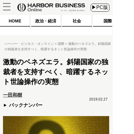
▶PC版
HOME
政治・経済
社会
国際
ハーバー・ビジネス・オンライン
国際
激動のベネズエラ。斜陽国家
の独裁者を支持すべく、暗躍するネット世論操作の実態
激動のベネズエラ。斜陽国家の独
裁者を支持すべく、暗躍するネッ
ト世論操作の実態
一田和樹
2019.02.27
バックナンバー