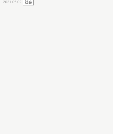
社会
2021.05.02
入江敦彦
「ケーキの出前」に「高級ブ
ランドのサブスク」も――コ
ロナ禍のなか「進化」する百
貨店
政治・経済
2021.05.02
都市商業研究所
「高度外国人材」という言葉
に潜む欺瞞と、日本が搾取し
依存する圧倒的多数の外国人
労働者の実像とは？
社会
2021.05.01
月刊日本