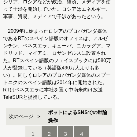
シリア、ロシアなどが政治、経済、メディアを使
って干渉を開始していた。ロシアはエネルギー、
軍事、貿易、メディアで干渉があったという。
2009年に始まったロシアのプロパガンダ媒体
であるRTのスペイン語版のオフィスは、アルゼ
ンチン、ベネズエラ、キューバ、ニカラグア、マ
ドリッド、マイアミ、ロサンゼルスに設置され
た。RTスペイン語版のフェイスブックには580万
人が登録している（英語版490万人よりも多
い）。同じくロシアのプロパガンダ媒体のスプー
トニクのスペイン語版は2014年に開始された。
RTはベネズエラに本社を置く中南米向け放送
TeleSURと提携している。
ボットによるSNSでの世論
次のページ
操作
1
2
3
4