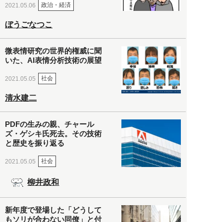
政治・経済
2021.05.06
ぼうごなつこ
微表情研究の世界的権威に聞
いた、AI表情分析技術の展望
社会
2021.05.05
清水建二
PDFの生みの親、チャール
ズ・ゲシキ氏死去。その技術
と歴史を振り返る
社会
2021.05.05
柳井政和
新年度で登場した「どうして
もソリが合わない同僚」と付