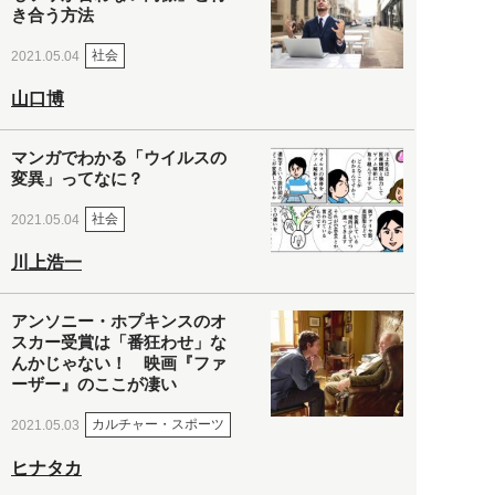
き合う方法
社会
2021.05.04
山口博
マンガでわかる「ウイルスの
変異」ってなに？
社会
2021.05.04
川上浩一
アンソニー・ホプキンスのオ
スカー受賞は「番狂わせ」な
んかじゃない！ 映画『ファ
ーザー』のここが凄い
カルチャー・スポーツ
2021.05.03
ヒナタカ