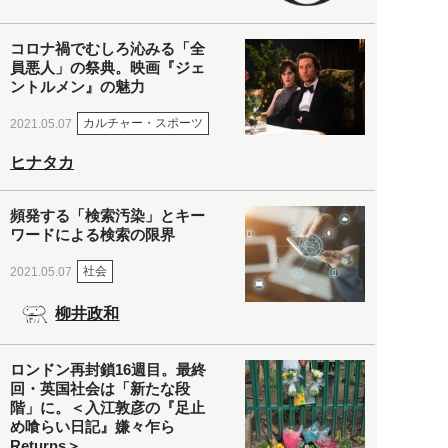
コロナ禍でむしろ沁みる「全
員悪人」の祭典。映画『ジェ
ントルメン』の魅力
カルチャー・スポーツ
2021.05.07
ヒナタカ
頻発する「検索汚染」とキー
ワードによる検索の限界
社会
2021.05.07
柳井政和
ロンドン再封鎖16週目。最終
回・英国社会は「新たな段
階」に。＜入江敦彦の『足止
め喰らい日記』嫌々乍ら
Returns＞