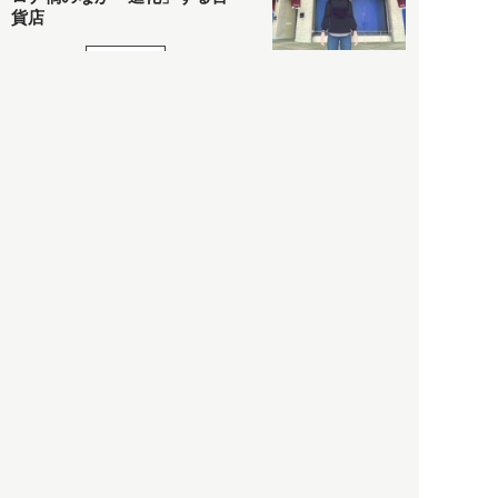
貨店
政治・経済
2021.05.02
都市商業研究所
「高度外国人材」という言葉
に潜む欺瞞と、日本が搾取し
依存する圧倒的多数の外国人
労働者の実像とは？
社会
2021.05.01
月刊日本
以前の記事をもっと見る