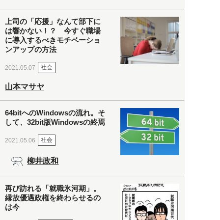
上司の「応援」なんて部下に
は響かない！？ 今すぐ職場
に導入するべきモチベーショ
ンアップの方法
社会
2021.05.07
山本マサヤ
64bitへのWindowsの流れ。そ
して、32bit版Windowsの終焉
社会
2021.05.06
柳井政和
再び訪れる「就職氷河期」。
縁故優遇政権を終わらせるの
は今