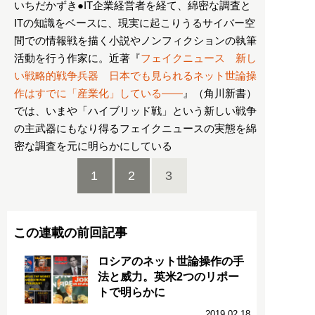
いちだかずき●IT企業経営者を経て、綿密な調査と
ITの知識をベースに、現実に起こりうるサイバー空
間での情報戦を描く小説やノンフィクションの執筆
活動を行う作家に。近著『
フェイクニュース 新し
い戦略的戦争兵器 日本でも見られるネット世論操
作はすでに「産業化」している――
』（角川新書）
では、いまや「ハイブリッド戦」という新しい戦争
の主武器にもなり得るフェイクニュースの実態を綿
密な調査を元に明らかにしている
1
2
3
この連載の前回記事
ロシアのネット世論操作の手
法と威力。英米2つのリポー
トで明らかに
2019.02.18