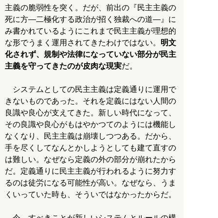
主義の脆弱性を突く。だが、前出の『民主主義の
死に方―二極化する政治が招く独裁への道―』に
み書かれているようにこれまで民主主義が理想的
な形でうまく運用されてきたわけではない。
明文
化されず、規制や法律になっていない部分が民主
主義を守ってきたのが皮肉な現実
だ。
システムとしての民主主義は定義通りに運用で
きないものであった。それを定義にはない人間の
良識や良心が支えてきた。新しい時代になって、
その良識や良心がもはやかつてのようには機能し
なくなり、民主主義は崩壊しつつある。だから、
手を尽くしてなんとかしようとしても建て直すの
は難しい。なぜなら定義の外の部分が崩れたから
だ。定義通りに民主主義が行われるように努力す
るのは徒労になる可能性が高い。なぜなら、うま
くいっていた時も、そういではなかったからだ。
今、すべきことが新しいシステムとルールの構