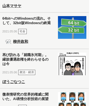
山本マサヤ
64bitへのWindowsの流れ。そ
して、32bit版Windowsの終焉
社会
2021.05.06
柳井政和
再び訪れる「就職氷河期」。
縁故優遇政権を終わらせるの
は今
政治・経済
2021.05.06
ぼうごなつこ
微表情研究の世界的権威に聞
いた、AI表情分析技術の展望