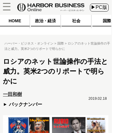
▶PC版
HOME
政治・経済
社会
国際
ハーバー・ビジネス・オンライン
国際
ロシアのネット世論操作の手
法と威力。英米2つのリポートで明らかに
ロシアのネット世論操作の手法と
威力。英米2つのリポートで明ら
かに
一田和樹
2019.02.18
バックナンバー