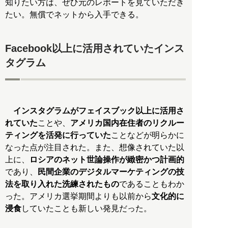
知りたい方は、ぜひ元のレポートを見ていただき
たい。無償でネットから入手できる。
Facebook以上に活用されていたインス
タグラム
インスタグラムがフェイスブック以上に活用さ
れていた
ことや、
アメリカ国内在住者のリクルー
ティングを活発に行っていた
ことなどが明らかに
なった点が注目された。また、想像されていた以
上に、
ロシアのネット世論操作が緻密かつ計画的
であり、
民間企業のデジタルマーケティングの技
法を取り入れた洗練されたもの
であることもわか
った。アメリカ選挙期間よりも以前から
文化的に
浸食
していたことも新しい発見だった。