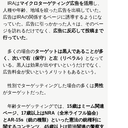
IRAは
マイクロターゲティング広告を活用
し、
人種や年齢、地域を絞った広告を出稿していた。
広告はIRAの関係するページに誘導するようにな
っていた。広告に引っかかった人々は、そのペー
ジを訪れるだけでなく、
広告に反応して投稿まで
行っていた
。
多くの場合の
ターゲットは黒人であることが多
く、次いで右（保守）と左（リベラル）
となって
いる。黒人は効果が出やすいというだけでなく、
広告料金が安いというメリットもあるという。
性別でターゲッティングした場合の多くは
男性
がターゲットだった。
年齢ターゲッティングでは、
15歳はミーム関連
ページ、17歳以上はNRA（全米ライフル協会）
とAR-15s（銃の種類）といった憲法の銃権利に
関するコンテンツ、45歳以上は司法関連の警察支