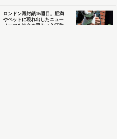
ロンドン再封鎖15週目。肥満
やペットに現れ出したニュー
ノーマル社会の歪み＜入江敦
彦の『足止め喰らい日記』
嫌々乍らReturns＞
社会
2021.05.02
入江敦彦
「ケーキの出前」に「高級ブ
ランドのサブスク」も――コ
ロナ禍のなか「進化」する百
貨店
政治・経済
2021.05.02
都市商業研究所
「高度外国人材」という言葉