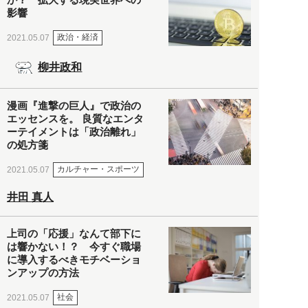
影響
政治・経済
2021.05.07
柳井政和
漫画『進撃の巨人』で政治の
エッセンスを。 良質なエンタ
ーテイメントは「政治離れ」
の処方箋
カルチャー・スポーツ
2021.05.07
井田 真人
上司の「応援」なんて部下に
は響かない！？ 今すぐ職場
に導入するべきモチベーショ
ンアップの方法
社会
2021.05.07