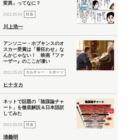
変異」ってなに？
社会
2021.05.04
川上浩一
アンソニー・ホプキンスのオ
スカー受賞は「番狂わせ」な
んかじゃない！ 映画『ファ
ーザー』のここが凄い
カルチャー・スポーツ
2021.05.03
ヒナタカ
ネットで話題の「陰謀論チャ
ート」を徹底解説＆日本語訳
してみた
社会
2021.05.03
清義明