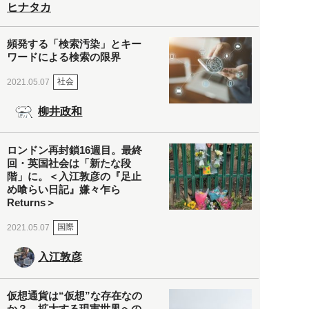
ヒナタカ
頻発する「検索汚染」とキー
ワードによる検索の限界
社会
2021.05.07
柳井政和
ロンドン再封鎖16週目。最終
回・英国社会は「新たな段
階」に。＜入江敦彦の『足止
め喰らい日記』嫌々乍ら
Returns＞
国際
2021.05.07
入江敦彦
仮想通貨は“仮想”な存在なの
か？ 拡大する現実世界への