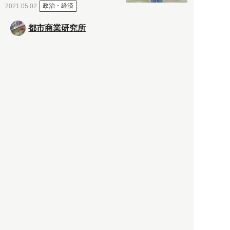
政治・経済
2021.05.02
都市商業研究所
「高度外国人材」という言葉
に潜む欺瞞と、日本が搾取し
依存する圧倒的多数の外国人
労働者の実像とは？
社会
2021.05.01
月刊日本
以前の記事をもっと見る