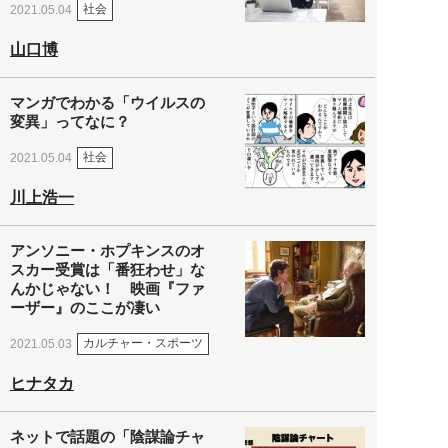
社会
2021.05.04
山口博
マンガでわかる「ウイルスの
変異」ってなに？
社会
2021.05.04
川上浩一
アンソニー・ホプキンスのオ
スカー受賞は「番狂わせ」な
んかじゃない！ 映画『ファ
ーザー』のここが凄い
カルチャー・スポーツ
2021.05.03
ヒナタカ
ネットで話題の「陰謀論チャ