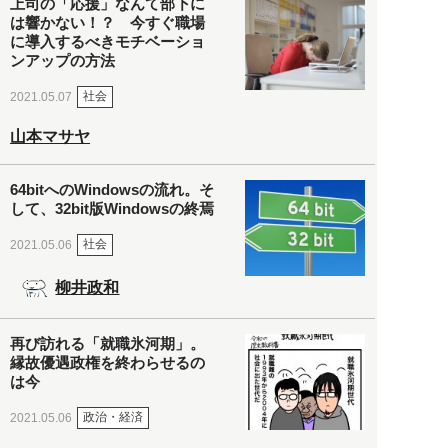
上司の「応援」なんて部下に
は響かない！？ 今すぐ職場
に導入するべきモチベーショ
ンアップの方法
社会
2021.05.07
山本マサヤ
64bitへのWindowsの流れ。そ
して、32bit版Windowsの終焉
社会
2021.05.06
柳井政和
再び訪れる「就職氷河期」。
縁故優遇政権を終わらせるの
は今
政治・経済
2021.05.06