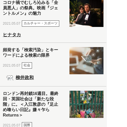
コロナ禍でむしろ沁みる「全
員悪人」の祭典。映画『ジェ
ントルメン』の魅力
カルチャー・スポーツ
2021.05.07
ヒナタカ
頻発する「検索汚染」とキー
ワードによる検索の限界
社会
2021.05.07
柳井政和
ロンドン再封鎖16週目。最終
回・英国社会は「新たな段
階」に。＜入江敦彦の『足止
め喰らい日記』嫌々乍ら
Returns＞
国際
2021.05.07