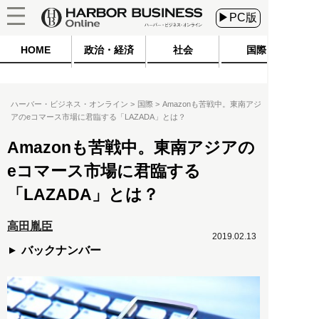
▶PC版
HOME
政治・経済
社会
国際
ハーバー・ビジネス・オンライン
国際
Amazonも苦戦中。東南アジ
アのeコマース市場に君臨する「LAZADA」とは？
Amazonも苦戦中。東南アジアの
eコマース市場に君臨する
「LAZADA」とは？
高田胤臣
2019.02.13
バックナンバー