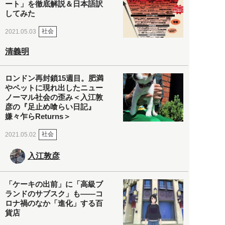
ート」を徹底解説＆日本語訳
してみた
社会
2021.05.03
清義明
ロンドン再封鎖15週目。肥満
やペットに現れ出したニュー
ノーマル社会の歪み＜入江敦
彦の『足止め喰らい日記』
嫌々乍らReturns＞
社会
2021.05.02
入江敦彦
「ケーキの出前」に「高級ブ
ランドのサブスク」も――コ
ロナ禍のなか「進化」する百
貨店