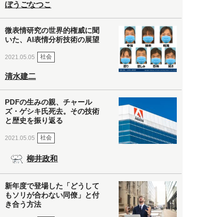
ぼうごなつこ
微表情研究の世界的権威に聞
いた、AI表情分析技術の展望
社会
2021.05.05
清水建二
PDFの生みの親、チャール
ズ・ゲシキ氏死去。その技術
と歴史を振り返る
社会
2021.05.05
柳井政和
新年度で登場した「どうして
もソリが合わない同僚」と付
き合う方法