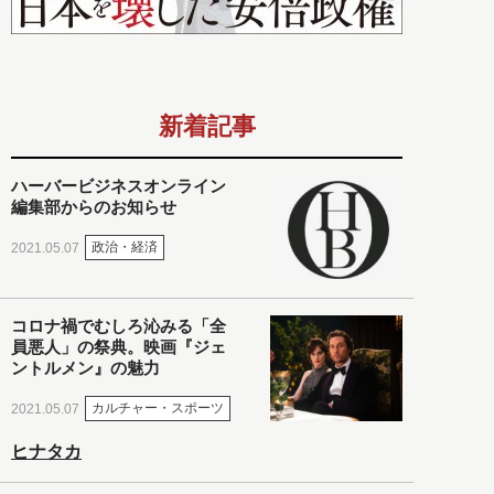
新着記事
ハーバービジネスオンライン
編集部からのお知らせ
政治・経済
2021.05.07
コロナ禍でむしろ沁みる「全
員悪人」の祭典。映画『ジェ
ントルメン』の魅力
カルチャー・スポーツ
2021.05.07
ヒナタカ