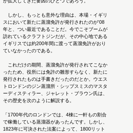
が拡大してきた要因のひとつであろう。
しかし、もっとも意外な理由は、本場・イギリ
スにおいて新たに蒸溜免許が発行されたのが‘08
年と、つい最近であることだ。今でこそブームが
訪れているクラフトジンだが、その中心地である
イギリスでは約200年間に渡って蒸溜免許がおり
ていなかったのである。
これだけの期間、蒸溜免許が発行されてこなか
ったため、役所には免許の雛形すらなく、新たに
発行されたものは手書きだったのだとか。ウエス
トロンドンのジン蒸溜所・シップスミスのマスタ
ーディスティラー、ジャレット・ブラウン氏は、
その歴史を次のように解説する。
「1700年代のロンドンでは、4棟に一軒もの割合
で稼働している蒸溜器があったんです。しかし、
1823年に可決された法案によって、1800リット