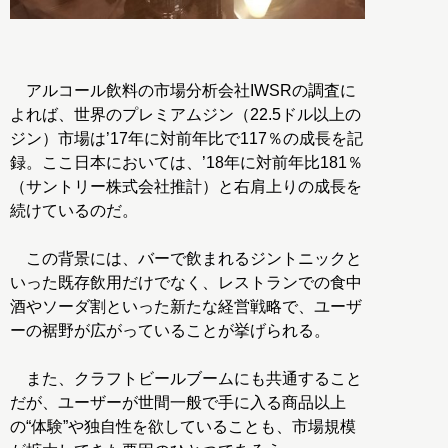
アルコール飲料の市場分析会社IWSRの調査に
よれば、世界のプレミアムジン（22.5ドル以上の
ジン）市場は’17年に対前年比で117％の成長を記
録。ここ日本においては、’18年に対前年比181％
（サントリー株式会社推計）と右肩上りの成長を
続けているのだ。
この背景には、バーで飲まれるジントニックと
いった既存飲用だけでなく、レストランでの食中
酒やソーダ割といった新たな経営戦略で、ユーザ
ーの裾野が広がっていることが挙げられる。
また、クラフトビールブームにも共通すること
だが、ユーザーが世間一般で手に入る商品以上
の“体験”や独自性を欲していることも、市場規模