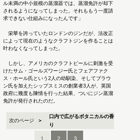
ル未満の中小規模の蒸溜器では、蒸溜免許が却下
されるようになってしまった。それももう一度請
求できない仕組みになったんです」
栄華を誇っていたロンドンのジンだが、法改正
によって現在のようなクラフトジンを作ることは
叶わなくなってしまった。
しかし、アメリカのクラフトビールに刺激を受
けたサム・ゴールズワージー氏とフェアファク
ス・ホール氏という2人の幼馴染、そしてブラウ
ン氏を加えたシップスミスの創業者3人が、英国
政府に幾度も陳情を行った結果、ついにジン蒸溜
免許が発行されたのだ。
口内で広がるボタニカルの香
次のページ
り
1
2
3