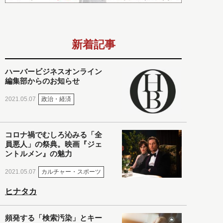
新着記事
ハーバービジネスオンライン
編集部からのお知らせ
政治・経済
2021.05.07
コロナ禍でむしろ沁みる「全
員悪人」の祭典。映画『ジェ
ントルメン』の魅力
カルチャー・スポーツ
2021.05.07
ヒナタカ
頻発する「検索汚染」とキー