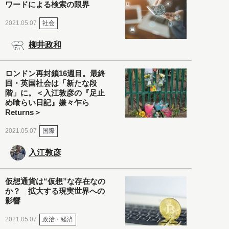
ワードによる検索の限界
社会
2021.05.07
柳井政和
ロンドン再封鎖16週目。最終
回・英国社会は「新たな段
階」に。＜入江敦彦の『足止
め喰らい日記』嫌々乍ら
Returns＞
国際
2021.05.07
入江敦彦
仮想通貨は“仮想”な存在なの
か？ 拡大する現実世界への
影響
政治・経済
2021.05.07