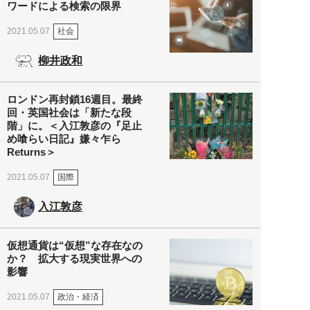
ワードによる検索の限界
社会
2021.05.07
柳井政和
ロンドン再封鎖16週目。最終
回・英国社会は「新たな段
階」に。＜入江敦彦の『足止
め喰らい日記』嫌々乍ら
Returns＞
国際
2021.05.07
入江敦彦
仮想通貨は“仮想”な存在なの
か？ 拡大する現実世界への
影響
政治・経済
2021.05.07