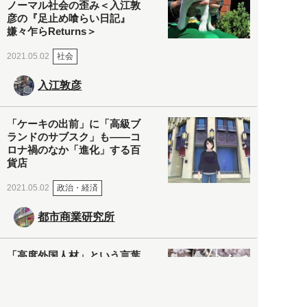
ノーマル社会の歪み＜入江敦
彦の『足止め喰らい日記』
嫌々乍らReturns＞
社会
2021.05.02
入江敦彦
「ケーキの出前」に「高級ブ
ランドのサブスク」も――コ
ロナ禍のなか「進化」する百
貨店
政治・経済
2021.05.02
都市商業研究所
「高度外国人材」という言葉
に潜む欺瞞と、日本が搾取し
依存する圧倒的多数の外国人
労働者の実像とは？