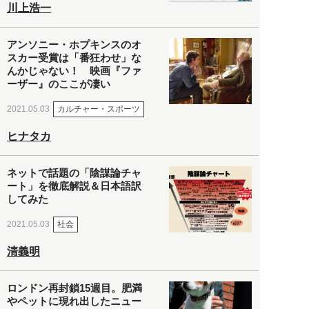
川上浩一
アンソニー・ホプキンスのオ
スカー受賞は「番狂わせ」な
んかじゃない！ 映画『ファ
ーザー』のここが凄い
カルチャー・スポーツ
2021.05.03
ヒナタカ
ネットで話題の「陰謀論チャ
ート」を徹底解説＆日本語訳
してみた
社会
2021.05.03
清義明
ロンドン再封鎖15週目。肥満
やペットに現れ出したニュー