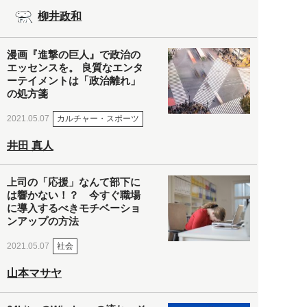
柳井政和
漫画『進撃の巨人』で政治の
エッセンスを。 良質なエンタ
ーテイメントは「政治離れ」
の処方箋
カルチャー・スポーツ
2021.05.07
井田 真人
上司の「応援」なんて部下に
は響かない！？ 今すぐ職場
に導入するべきモチベーショ
ンアップの方法
社会
2021.05.07
山本マサヤ