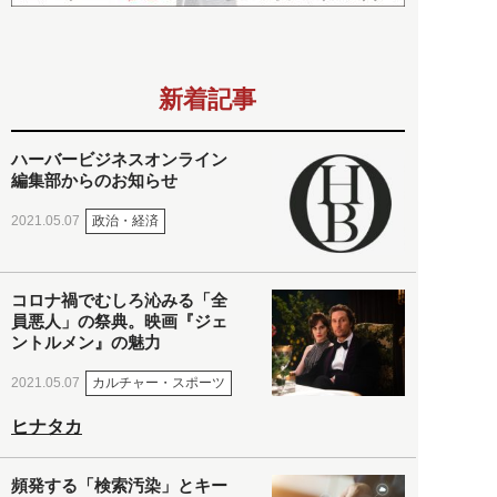
新着記事
ハーバービジネスオンライン
編集部からのお知らせ
政治・経済
2021.05.07
コロナ禍でむしろ沁みる「全
員悪人」の祭典。映画『ジェ
ントルメン』の魅力
カルチャー・スポーツ
2021.05.07
ヒナタカ
頻発する「検索汚染」とキー