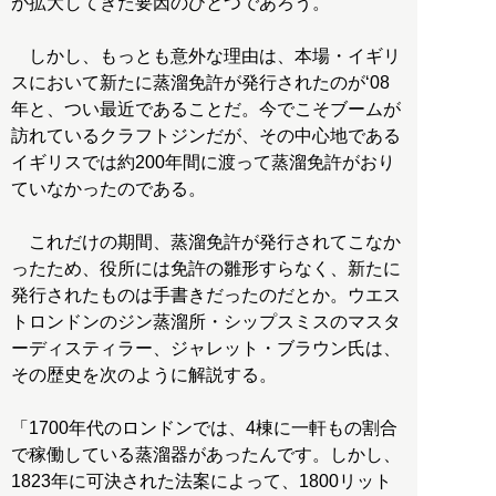
が拡大してきた要因のひとつであろう。
しかし、もっとも意外な理由は、本場・イギリ
スにおいて新たに蒸溜免許が発行されたのが‘08
年と、つい最近であることだ。今でこそブームが
訪れているクラフトジンだが、その中心地である
イギリスでは約200年間に渡って蒸溜免許がおり
ていなかったのである。
これだけの期間、蒸溜免許が発行されてこなか
ったため、役所には免許の雛形すらなく、新たに
発行されたものは手書きだったのだとか。ウエス
トロンドンのジン蒸溜所・シップスミスのマスタ
ーディスティラー、ジャレット・ブラウン氏は、
その歴史を次のように解説する。
「1700年代のロンドンでは、4棟に一軒もの割合
で稼働している蒸溜器があったんです。しかし、
1823年に可決された法案によって、1800リット