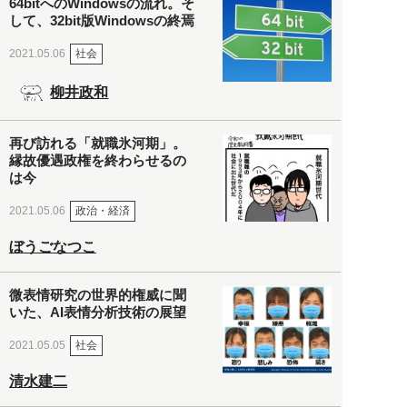
64bitへのWindowsの流れ。そ
して、32bit版Windowsの終焉
社会
2021.05.06
柳井政和
再び訪れる「就職氷河期」。
縁故優遇政権を終わらせるの
は今
政治・経済
2021.05.06
ぼうごなつこ
微表情研究の世界的権威に聞
いた、AI表情分析技術の展望
社会
2021.05.05
清水建二