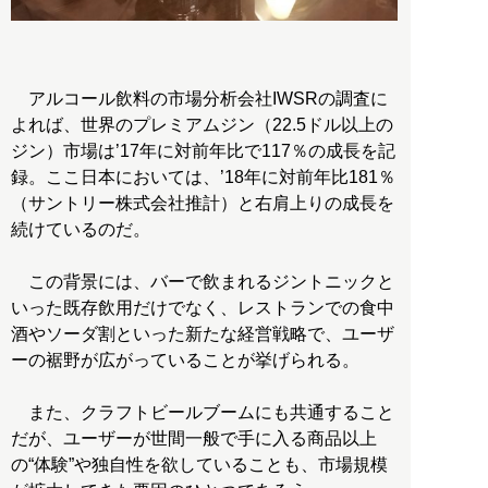
アルコール飲料の市場分析会社IWSRの調査に
よれば、世界のプレミアムジン（22.5ドル以上の
ジン）市場は’17年に対前年比で117％の成長を記
録。ここ日本においては、’18年に対前年比181％
（サントリー株式会社推計）と右肩上りの成長を
続けているのだ。
この背景には、バーで飲まれるジントニックと
いった既存飲用だけでなく、レストランでの食中
酒やソーダ割といった新たな経営戦略で、ユーザ
ーの裾野が広がっていることが挙げられる。
また、クラフトビールブームにも共通すること
だが、ユーザーが世間一般で手に入る商品以上
の“体験”や独自性を欲していることも、市場規模