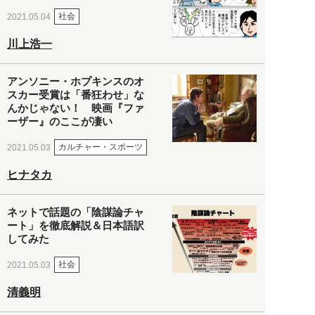
社会
2021.05.04
川上浩一
アンソニー・ホプキンスのオ
スカー受賞は「番狂わせ」な
んかじゃない！ 映画『ファ
ーザー』のここが凄い
カルチャー・スポーツ
2021.05.03
ヒナタカ
ネットで話題の「陰謀論チャ
ート」を徹底解説＆日本語訳
してみた
社会
2021.05.03
清義明