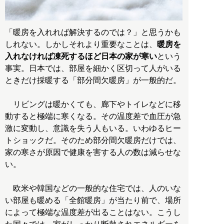
「暖房を入れれば解決するのでは？」と思うかも
しれない。しかしそれより重要なことは、
暖房を
入れなければ凍死するほど日本の家が寒い
という
事実。日本では、部屋を細かく区切って人がいる
ときだけ採暖する「部分間欠暖房」が一般的だ。
リビングは暖かくても、廊下やトイレなどに移
動すると極端に寒くなる。その温度差で血圧が急
激に変動し、意識を失う人もいる。いわゆるヒー
トショックだ。そのため部分間欠暖房だけでは、
家の寒さが原因で健康を害する人の数は減らせな
い。
欧米や韓国などの一般的な住宅では、人のいな
い部屋も暖める「全館暖房」が当たり前で、場所
によって極端な温度差が出ることはない。こうし