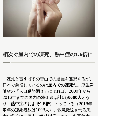
相次ぐ屋内での凍死、熱中症の1.5倍に
凍死と言えば冬の雪山での遭難を連想するが、
日本で急増しているのは
屋内での凍死
だ。厚生労
働省の「人口動態調査」によれば、2000年から
2016年までの国内の凍死者は
計1万6000人
とな
り、
熱中症のおよそ1.5倍
に上っている（2016年
単年の凍死者数は1093人）。救急搬送される患