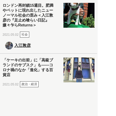
ロンドン再封鎖15週目。肥満
やペットに現れ出したニュー
ノーマル社会の歪み＜入江敦
彦の『足止め喰らい日記』
嫌々乍らReturns＞
社会
2021.05.02
入江敦彦
「ケーキの出前」に「高級ブ
ランドのサブスク」も――コ
ロナ禍のなか「進化」する百
貨店
政治・経済
2021.05.02
都市商業研究所
「高度外国人材」という言葉
に潜む欺瞞と、日本が搾取し