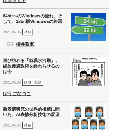
山本マサヤ
64bitへのWindowsの流れ。そ
して、32bit版Windowsの終焉
社会
2021.05.06
柳井政和
再び訪れる「就職氷河期」。
縁故優遇政権を終わらせるの
は今
政治・経済
2021.05.06
ぼうごなつこ
微表情研究の世界的権威に聞
いた、AI表情分析技術の展望
社会
2021.05.05