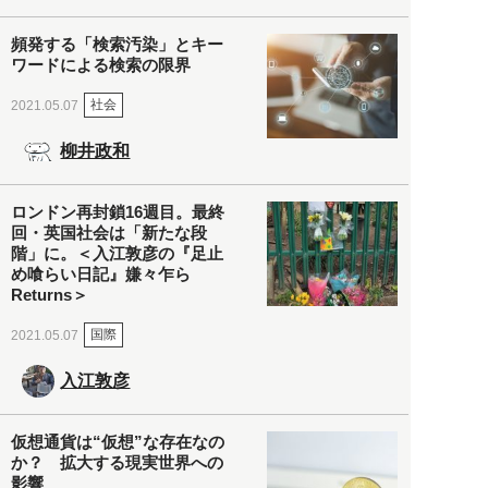
頻発する「検索汚染」とキー
ワードによる検索の限界
社会
2021.05.07
柳井政和
ロンドン再封鎖16週目。最終
回・英国社会は「新たな段
階」に。＜入江敦彦の『足止
め喰らい日記』嫌々乍ら
Returns＞
国際
2021.05.07
入江敦彦
仮想通貨は“仮想”な存在なの
か？ 拡大する現実世界への
影響