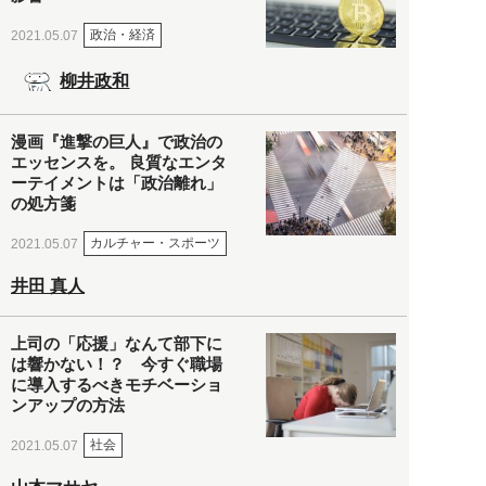
政治・経済
2021.05.07
柳井政和
漫画『進撃の巨人』で政治の
エッセンスを。 良質なエンタ
ーテイメントは「政治離れ」
の処方箋
カルチャー・スポーツ
2021.05.07
井田 真人
上司の「応援」なんて部下に
は響かない！？ 今すぐ職場
に導入するべきモチベーショ
ンアップの方法
社会
2021.05.07